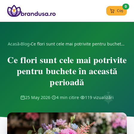
0
Coș
Acasă
›
Blog
›
Ce flori sunt cele mai potrivite pentru buchete în această perioadă
Ce flori sunt cele mai potrivite
pentru buchete în această
perioadă
25 May 2026
·
4 min citire
·
119 vizualizări