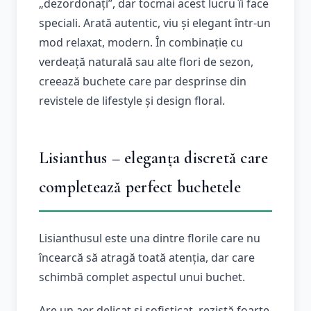
„dezordonați”, dar tocmai acest lucru îi face
speciali. Arată autentic, viu și elegant într-un
mod relaxat, modern. În combinație cu
verdeață naturală sau alte flori de sezon,
creează buchete care par desprinse din
revistele de lifestyle și design floral.
Lisianthus – eleganța discretă care
completează perfect buchetele
Lisianthusul este una dintre florile care nu
încearcă să atragă toată atenția, dar care
schimbă complet aspectul unui buchet.
Are un aer delicat și sofisticat, rezistă foarte