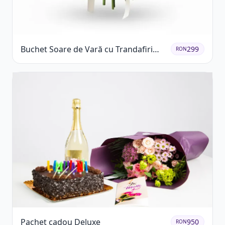
Buchet Soare de Vară cu Trandafiri
299
RON
Galbeni și Crizanteme Albe
Pachet cadou Deluxe
950
RON