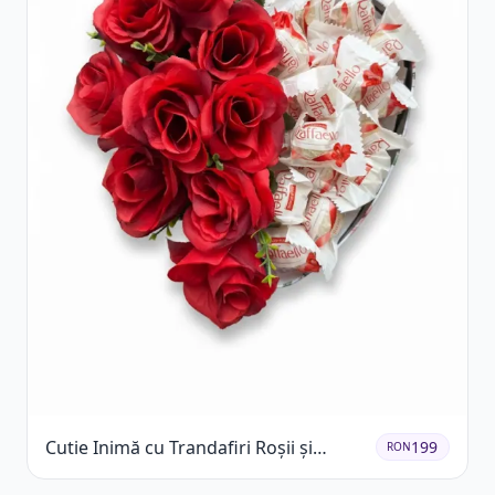
Cutie Inimă cu Trandafiri Roșii și
199
RON
Raffaello