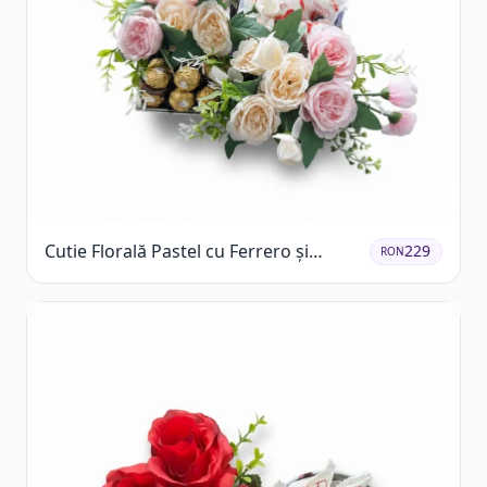
Cutie Florală Pastel cu Ferrero și
229
RON
Raffaello