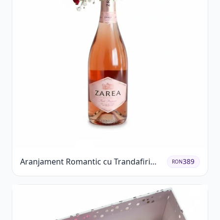
Aranjament Romantic cu Trandafiri
389
RON
Roșii și Șampanie rose