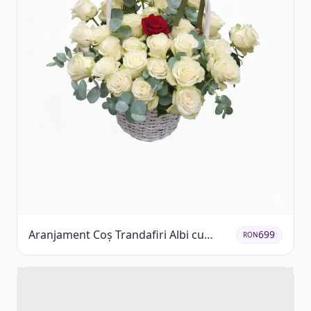
Aranjament Coș Trandafiri Albi cu
699
RON
Accent Roșu