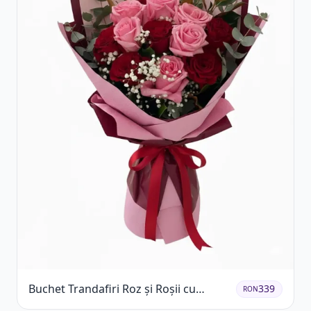
Buchet Trandafiri Roz și Roșii cu
339
RON
Eucalipt și Gypsophila