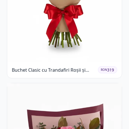
Buchet Clasic cu Trandafiri Roșii și
319
RON
Gypsophila