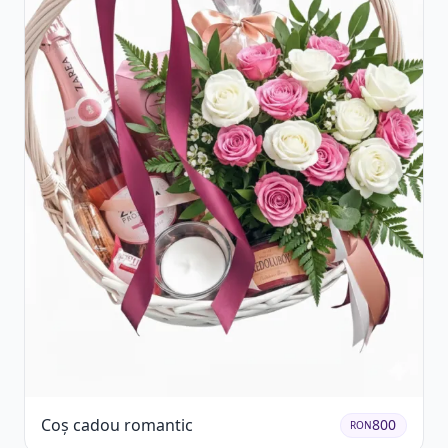
Coș cadou romantic
800
RON