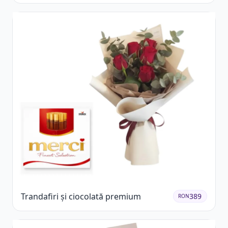
Trandafiri și ciocolată premium
389
RON