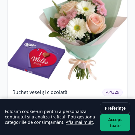
Buchet vesel și ciocolată
329
RON
Preferințe
Folosim cookie-uri pentru a personaliza
conținutul și a analiza traficul. Poți gestiona
Accept
categoriile de consimțământ.
Află mai mult
.
toate