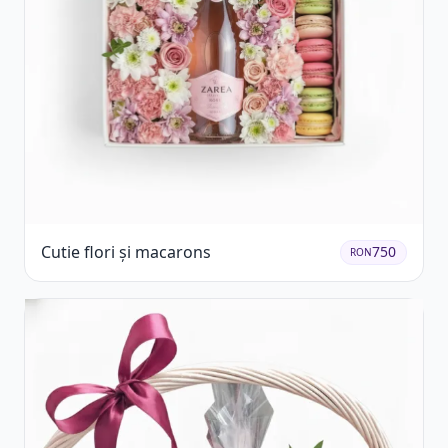
Cutie flori și macarons
750
RON