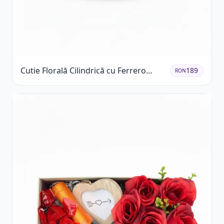
Cutie Florală Cilindrică cu Ferrero
189
RON
Rocher și Trandafiri Pastel