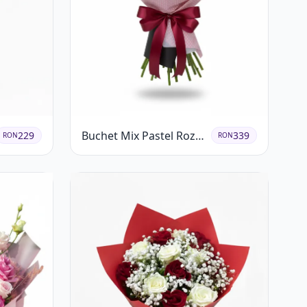
Buchet Mix Pastel Roz
229
339
RON
RON
și Alb