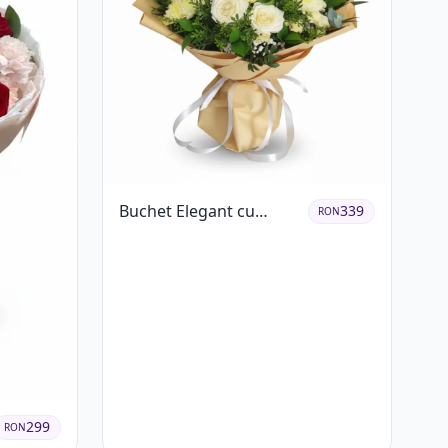
Buchet Elegant cu
339
RON
Trandafiri Albi,
Hortensie și
Crizanteme Crem
299
RON