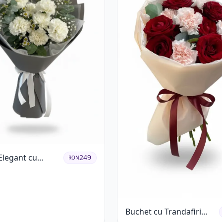
Elegant cu
249
RON
Albe și Eucalipt
Buchet cu Trandafiri