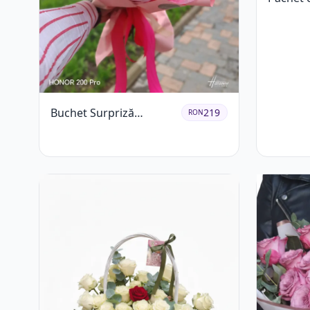
Buchet Surpriză
219
RON
Colorat cu Flori de
Sezon