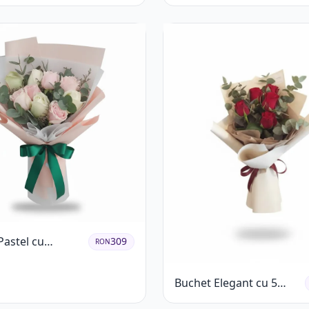
Roșii și Garoafe Roz Pal
Pastel cu
309
RON
ri Roz și Albi
Buchet Elegant cu 5
Trandafiri Roșii și