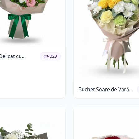
Delicat cu
329
RON
us Alb și Roz
Buchet Soare de Vară
cu Trandafiri Galbeni și
Crizanteme Albe