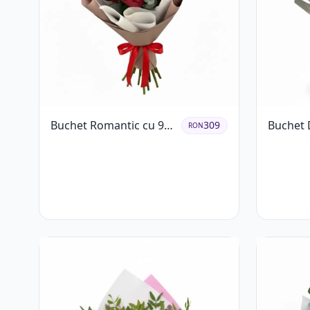
Buchet Romantic cu 9
Buchet 
309
RON
Trandafiri Roșii
Lisianth