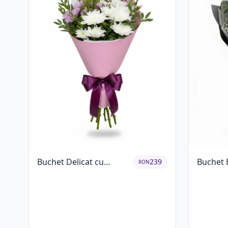
Buchet Delicat cu
Buchet 
239
RON
Crizanteme Albe și Mov
Garoafe 