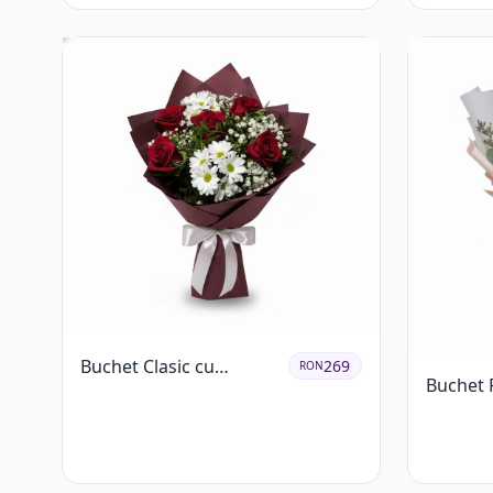
Buchet Clasic cu
269
RON
Buchet 
Trandafiri Roșii și
Trandafi
Crizanteme Albe