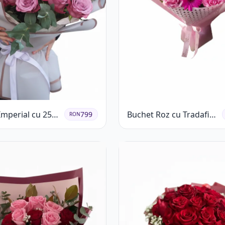
Imperial cu 25
Buchet Roz cu Tradafiri
799
RON
ri
și Gerbera