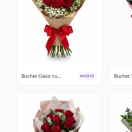
Buchet Clasic cu
Buchet T
319
RON
Trandafiri Roșii și
Roșii cu
Gypsophila
Gypsoph