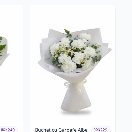
Buchet cu Garoafe Albe
249
229
RON
RON