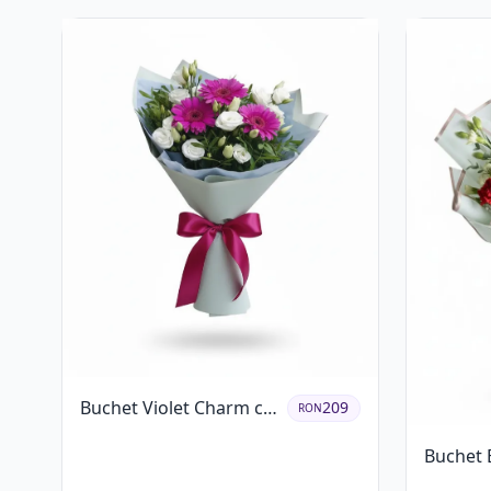
Buchet Violet Charm cu
209
RON
Gerbera și Lisianthus
Buchet 
Alb
Garoafe 