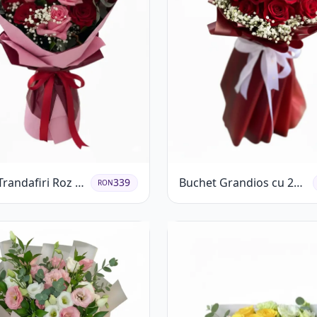
randafiri Roz și
Buchet Grandios cu 25
339
RON
 Eucalipt și
de Trandafiri Roșii
ila