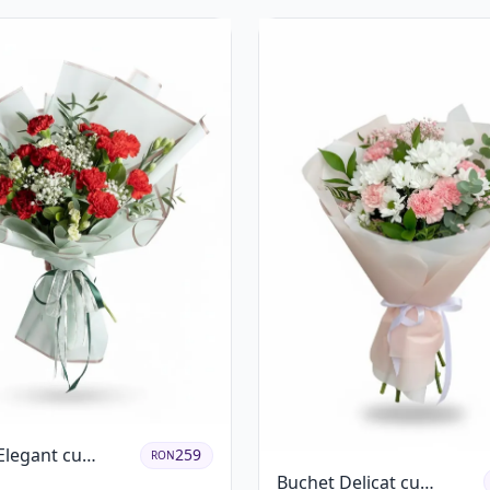
Eucalipt
Elegant cu
259
RON
Roșii și Floarea
Buchet Delicat cu