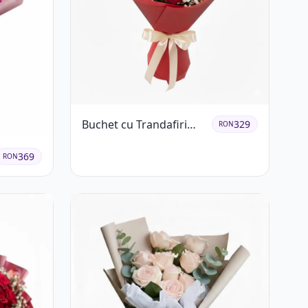
Buchet cu Trandafiri
329
RON
Roșii și Albi și
Gypsophila
369
RON