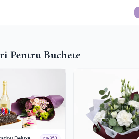
ori Pentru Buchete
cadou Deluxe
950
RON