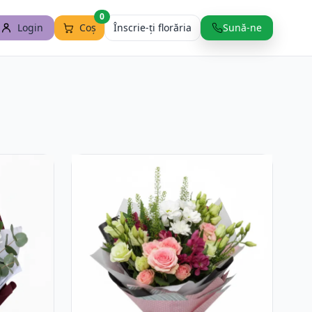
0
Login
Coș
Înscrie-ți florăria
Sună-ne