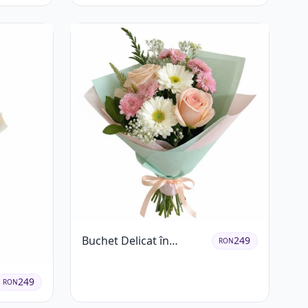
Buchet Delicat în
249
RON
Nuanțe Pastel cu
Trandafiri și
249
RON
Crizanteme Roz