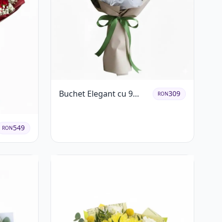
Buchet Elegant cu 9
309
RON
Trandafiri Roz
549
RON