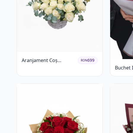
Aranjament Coș
699
RON
Trandafiri Albi cu
Buchet 
Accent Roșu
Trandafi