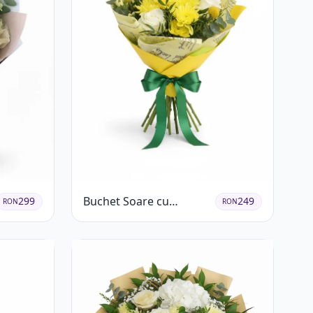
Buchet Soare cu
299
249
RON
RON
Crizanteme Galbene și
Trandafiri Albi