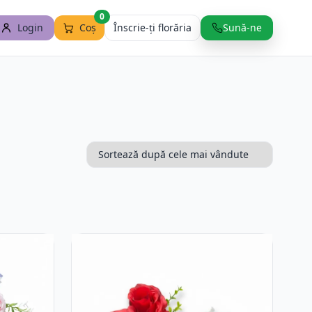
0
Login
Coș
Înscrie-ți florăria
Sună-ne