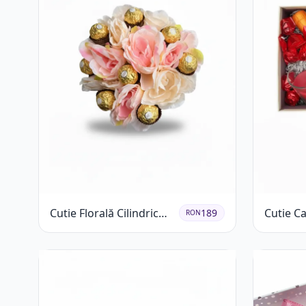
Cutie Florală Cilindrică
Cutie C
189
RON
cu Ferrero Rocher și
cu Tran
Trandafiri Pastel
și Lumâ