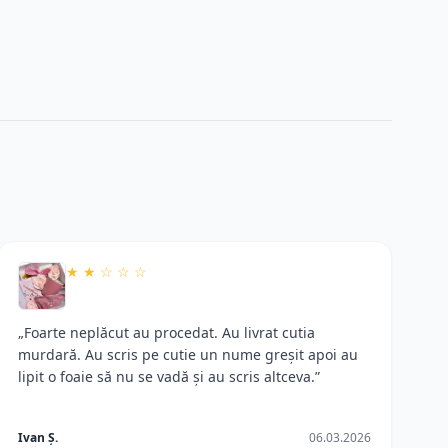
★
★
☆
☆
☆
„Foarte neplăcut au procedat. Au livrat cutia
murdară. Au scris pe cutie un nume greșit apoi au
lipit o foaie să nu se vadă și au scris altceva.”
Ivan Ș.
06.03.2026