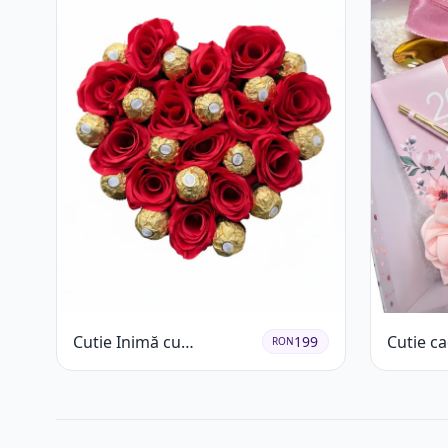
Cutie Inimă cu
Cutie c
199
RON
Trandafiri Roșii și
Blosso
Ferrero Rocher