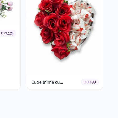
229
RON
Cutie Inimă cu
199
RON
Trandafiri Roșii și
Raffaello