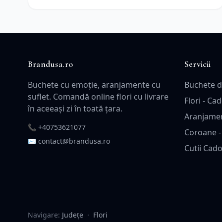
Brandusa.ro
Servicii
Buchete cu emoție, aranjamente cu
Buchete d
suflet. Comandă online flori cu livrare
Flori - Ca
în aceeași zi în toată țara.
Aranjamen
📞
+40753621077
Coroane -
✉️ contact@brandusa.ro
Cutii Cad
Navigare:
Județe
·
Flori