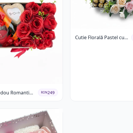
Cutie Florală Pastel cu
Ferrero și Raffaello
adou Romantică
249
RON
dafiri Șampanie
nare