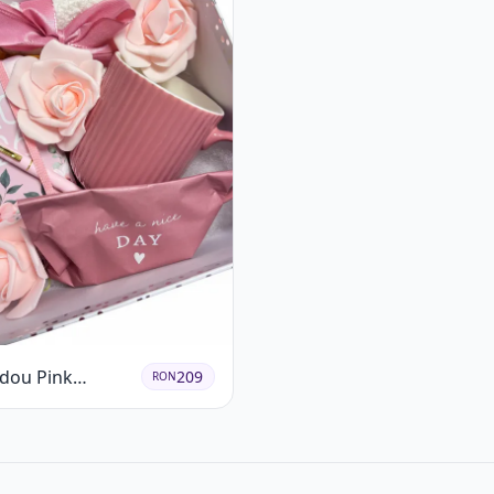
adou Pink
209
RON
m Day