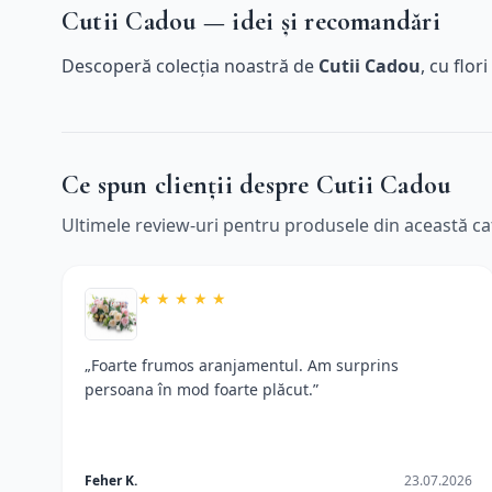
Cutii Cadou — idei și recomandări
Descoperă colecția noastră de
Cutii Cadou
, cu flo
Ce spun clienții despre Cutii Cadou
Ultimele review-uri pentru produsele din această ca
★
★
★
★
★
„Foarte frumos aranjamentul. Am surprins
persoana în mod foarte plăcut.”
Feher K.
23.07.2026