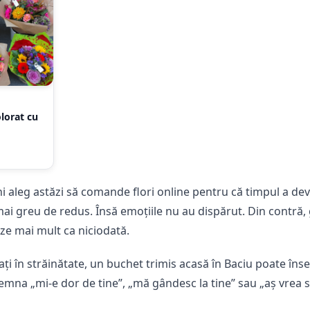
lorat cu
 aleg astăzi să comande flori online pentru că timpul a deven
mai greu de redus. Însă emoțiile nu au dispărut. Din contră, 
ze mai mult ca niciodată.
ți în străinătate, un buchet trimis acasă în Baciu poate în
mna „mi-e dor de tine”, „mă gândesc la tine” sau „aș vrea să