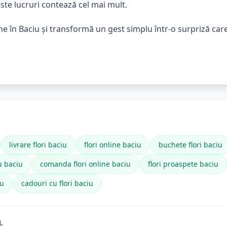
este lucruri contează cel mai mult.
ine în Baciu și transformă un gest simplu într-o surpriză ca
livrare flori baciu
flori online baciu
buchete flori baciu
iu baciu
comanda flori online baciu
flori proaspete baciu
iu
cadouri cu flori baciu
L