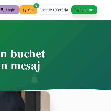
0
Login
Coș
Înscrie-ți florăria
Sună-ne
un buchet
un mesaj