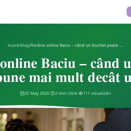
Acasă
›
Blog
›
Florărie online Baciu – când un buchet poate spune mai mult decât un mesaj
 online Baciu – când 
pune mai mult decât 
25 May 2026
·
2 min citire
·
111 vizualizări