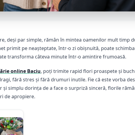
care, deși par simple, rămân în mintea oamenilor mult timp
et primit pe neașteptate, într-o zi obișnuită, poate schimb
ate transforma câteva minute într-o amintire frumoasă.
rărie online Baciu
, poți trimite rapid flori proaspete și buc
ragi, fără stres și fără drumuri inutile. Fie că este vorba de
r și simplu dorința de a face o surpriză sinceră, florile rămâ
ri de apropiere.