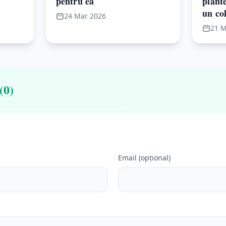
pentru ea
plant
un col
24 Mar 2026
21 M
(0)
Email (opțional)