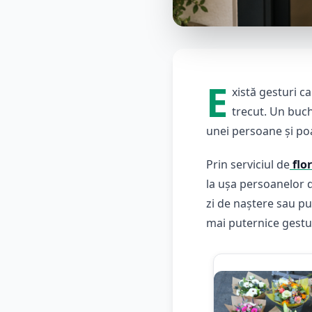
E
xistă gesturi 
trecut. Un buch
unei persoane și po
Prin serviciul de
flo
la ușa persoanelor d
zi de naștere sau pu
mai puternice gestu