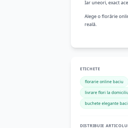
Iar uneori, exact ac
Alege o florărie onl
reală.
ETICHETE
florarie online baciu
livrare flori la domicil
buchete elegante bac
DISTRIBUIE ARTICOLU