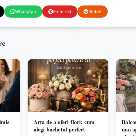
WhatsApp
Pinterest
Reddit
re
rimis
Arta de a oferi flori: cum
Balco
alegi buchetul perfect
mai a