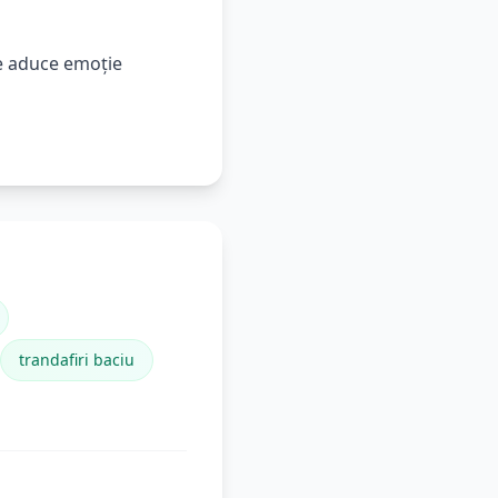
re aduce emoție
trandafiri baciu