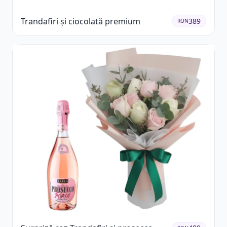
Trandafiri și ciocolată premium
389
RON