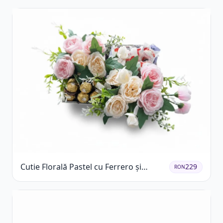
Cutie Florală Pastel cu Ferrero și
229
RON
Raffaello