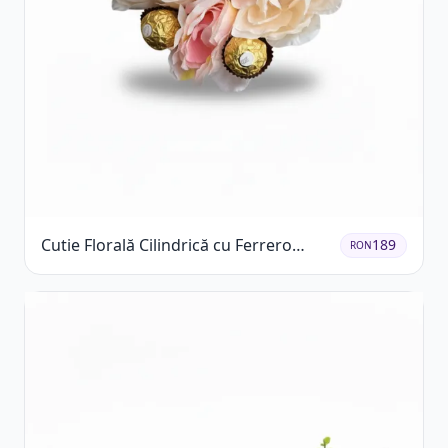
Cutie Florală Cilindrică cu Ferrero
189
RON
Rocher și Trandafiri Pastel