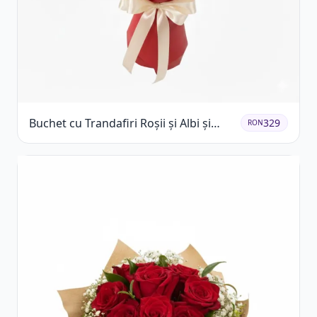
Buchet cu Trandafiri Roșii și Albi și
329
RON
Gypsophila