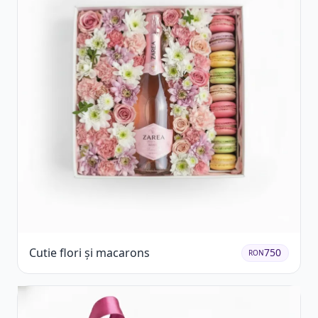
Cutie flori și macarons
750
RON