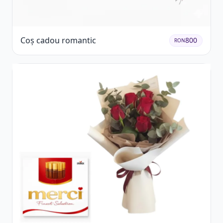
Coș cadou romantic
800
RON