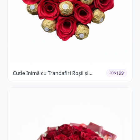
Cutie Inimă cu Trandafiri Roșii și
199
RON
Ferrero Rocher