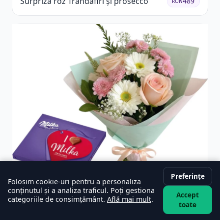
Surpriză roz Trandafiri și prosecco
489
RON
Preferințe
Folosim cookie-uri pentru a personaliza
conținutul și a analiza traficul. Poți gestiona
Accept
categoriile de consimțământ.
Află mai mult
.
Buchet vesel și ciocolată
329
RON
toate