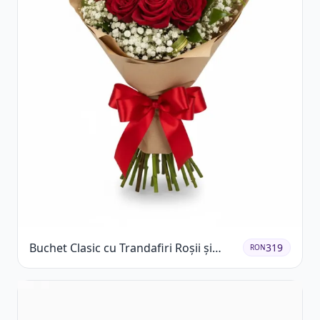
Buchet Clasic cu Trandafiri Roșii și
319
RON
Gypsophila