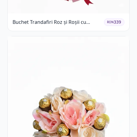
Buchet Trandafiri Roz și Roșii cu
339
RON
Eucalipt și Gypsophila