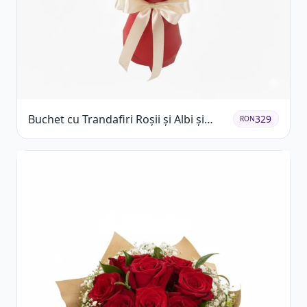
Buchet cu Trandafiri Roșii și Albi și
329
RON
Gypsophila