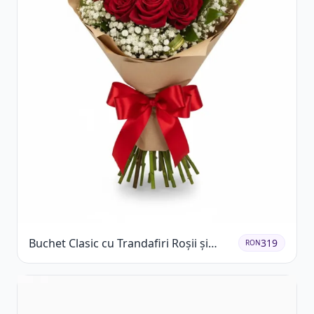
Buchet Clasic cu Trandafiri Roșii și
319
RON
Gypsophila