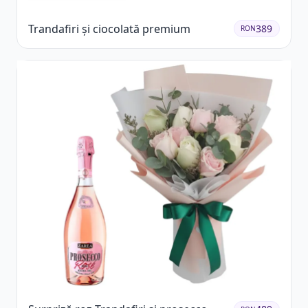
Trandafiri și ciocolată premium
389
RON