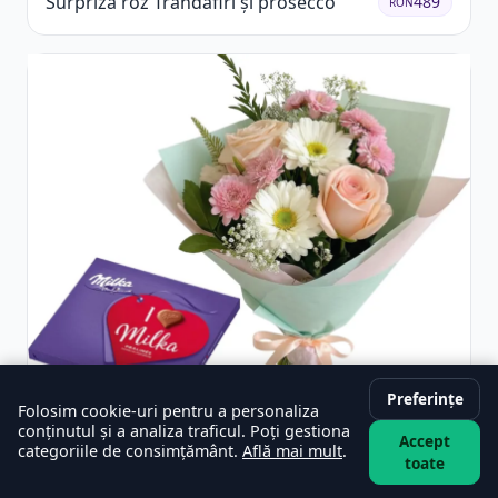
Surpriză roz Trandafiri și prosecco
489
RON
Preferințe
Folosim cookie-uri pentru a personaliza
conținutul și a analiza traficul. Poți gestiona
Accept
categoriile de consimțământ.
Află mai mult
.
Buchet vesel și ciocolată
329
RON
toate