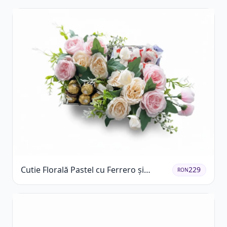
Cutie Florală Pastel cu Ferrero și
229
RON
Raffaello