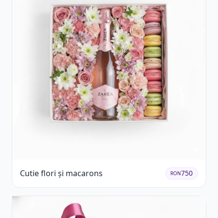
Cutie flori și macarons
750
RON