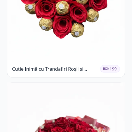
Cutie Inimă cu Trandafiri Roșii și
199
RON
Ferrero Rocher