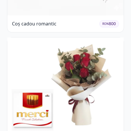
Coș cadou romantic
800
RON