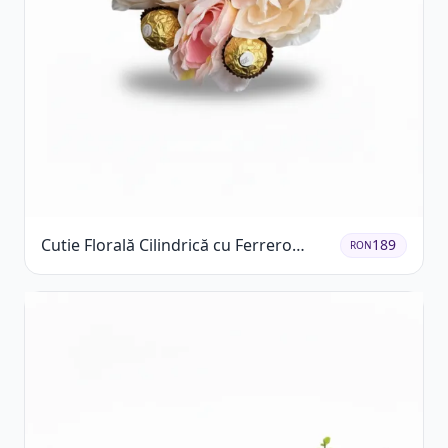
Cutie Florală Cilindrică cu Ferrero
189
RON
Rocher și Trandafiri Pastel