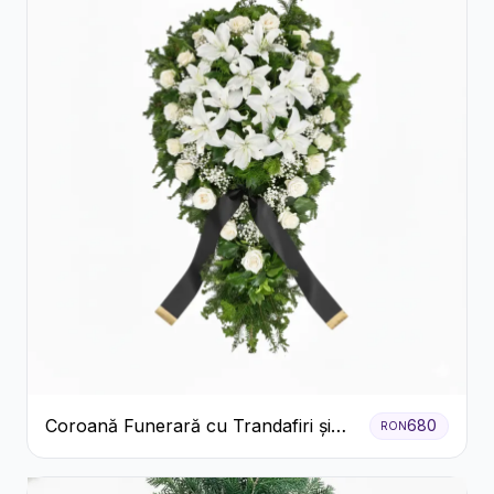
Coroană Funerară cu Trandafiri și
680
RON
Crini