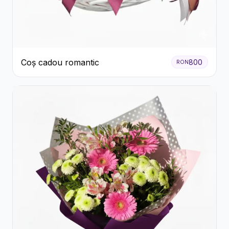
Coș cadou romantic
800
RON