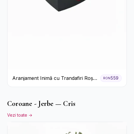
Aranjament Inimă cu Trandafiri Roșii
559
RON
și Ciocolată Ferrero Rocher
Coroane - Jerbe — Cris
Vezi toate →