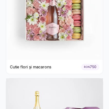
Cutie flori și macarons
750
RON