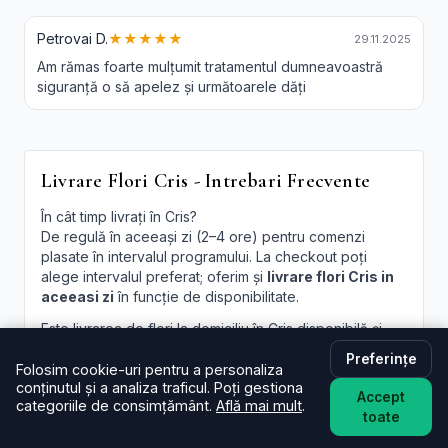
Petrovai D.
★★★★★
29.11.2025
Am rămas foarte mulțumit tratamentul dumneavoastră
siguranță o să apelez și următoarele dăți
Livrare Flori Cris - Intrebari Frecvente
În cât timp livrați în Cris?
De regulă în aceeași zi (2–4 ore) pentru comenzi
plasate în intervalul programului. La checkout poți
alege intervalul preferat; oferim și
livrare flori Cris in
aceeasi zi
în funcție de disponibilitate.
Este livrarea de flori la domiciliu în Cris disponibilă și
sâmbăta?
Preferințe
Da, în majoritatea cazurilor livrăm și sâmbăta. În
Folosim cookie-uri pentru a personaliza
conținutul și a analiza traficul. Poți gestiona
perioade aglomerate pot exista sloturi limitate, afișate
Accept
categoriile de consimțământ.
Află mai mult
.
la finalizare.
toate
Pot programa livrarea pentru o oră anume în Cris?