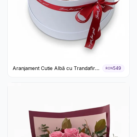
Aranjament Cutie Albă cu Trandafiri
549
RON
Roșii și Raffaello