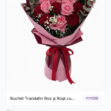
Buchet Trandafiri Roz și Roșii cu
339
RON
Eucalipt și Gypsophila