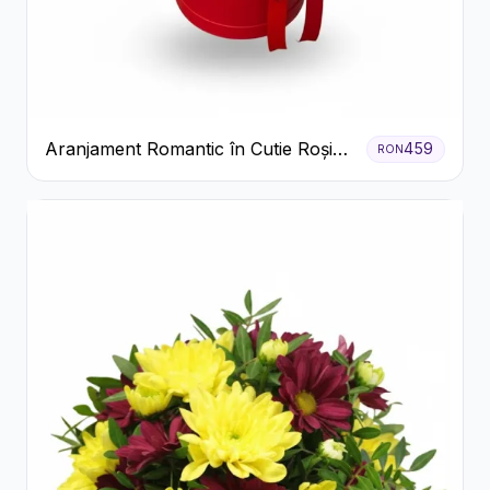
Aranjament Romantic în Cutie Roșie
459
RON
cu Trandafiri și Crizanteme