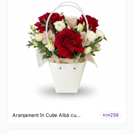
Aranjament în Cutie Albă cu
259
RON
Trandafiri Roșii și Lisianthus