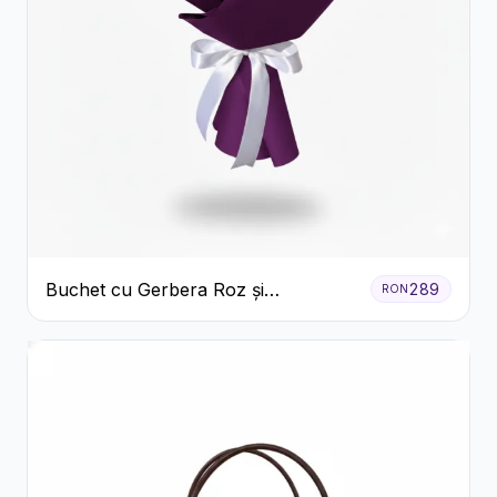
Buchet cu Gerbera Roz și
289
RON
Crizanteme Verzi