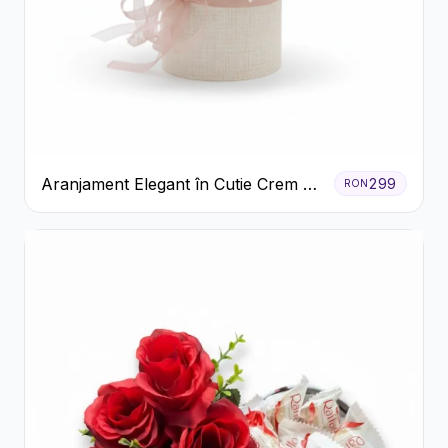
Aranjament Elegant în Cutie Crem cu
299
RON
Crizanteme și Trandafiri