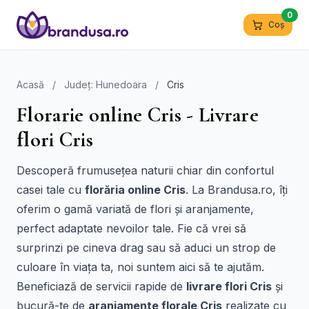
0
Coș
Acasă
/
Județ: Hunedoara
/
Cris
Florarie online Cris - Livrare
flori Cris
Descoperă frumusețea naturii chiar din confortul
casei tale cu
florăria online Cris
. La Brandusa.ro, îți
oferim o gamă variată de flori și aranjamente,
perfect adaptate nevoilor tale. Fie că vrei să
surprinzi pe cineva drag sau să aduci un strop de
culoare în viața ta, noi suntem aici să te ajutăm.
Beneficiază de servicii rapide de
livrare flori Cris
și
bucură-te de
aranjamente florale Cris
realizate cu