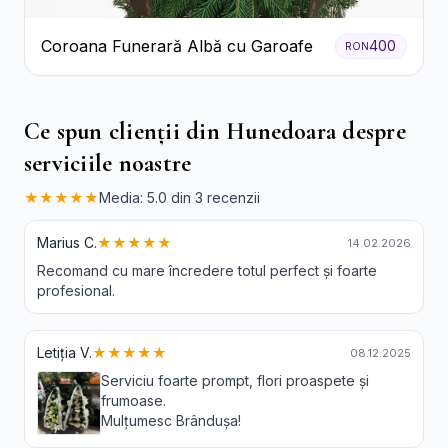
Coroana Funerară Albă cu Garoafe
400
RON
Ce spun clienții din Hunedoara despre
serviciile noastre
★★★★★
Media: 5.0 din 3 recenzii
Marius C.
★★★★★
14.02.2026
Recomand cu mare încredere totul perfect și foarte
profesional.
Letiția V.
★★★★★
08.12.2025
Serviciu foarte prompt, flori proaspete și
frumoase.
Mulțumesc Brândușa!