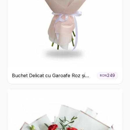
Buchet Delicat cu Garoafe Roz și
249
RON
Crizanteme Albe