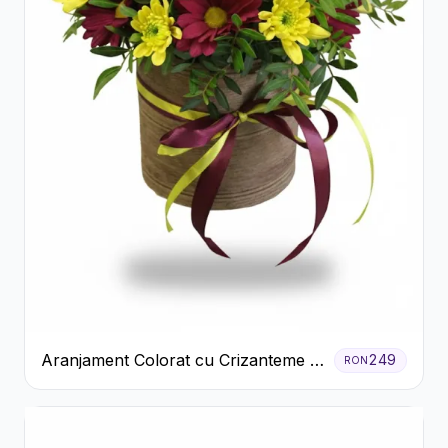
Aranjament Colorat cu Crizanteme în
249
RON
Cutie Rustică