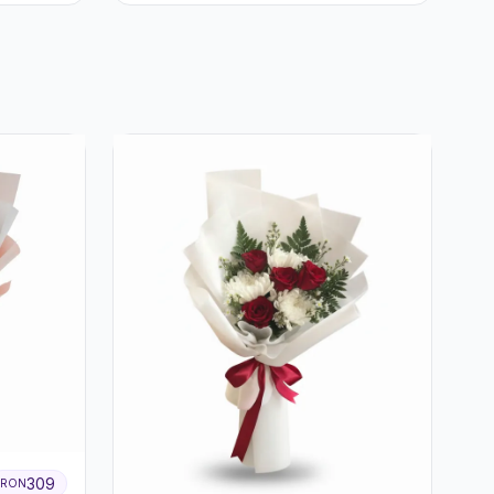
Pal
309
RON