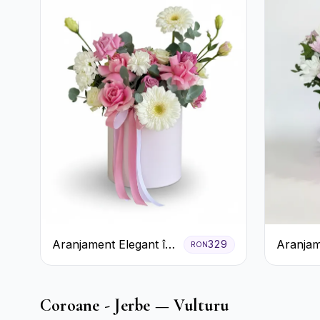
Aranjament Elegant în
Aranjam
329
RON
Cutie Roz cu Trandafiri
Roz cu 
și Gerbera
Albe și L
Coroane - Jerbe — Vulturu