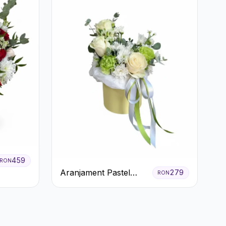
459
RON
Aranjament Pastel
279
RON
Verde în Cutie Galben
Pal