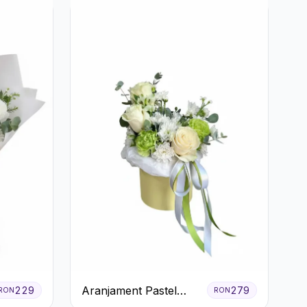
Aranjament Pastel
229
279
RON
RON
Verde în Cutie Galben