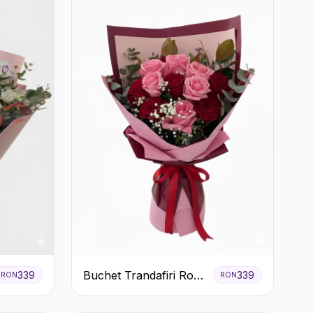
Buchet Trandafiri Roz
339
339
RON
RON
și Roșii cu Eucalipt și
Gypsophila