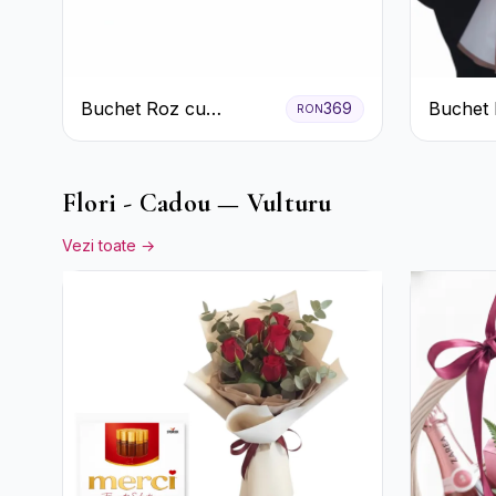
Buchet Roz cu
Buchet 
369
RON
Tradafiri și Gerbera
Trandafi
Flori - Cadou — Vulturu
Vezi toate →