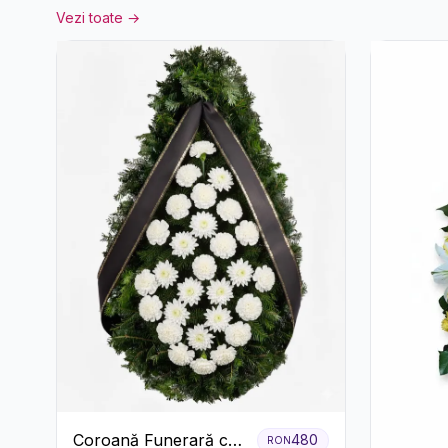
Vezi toate →
Coroană Funerară cu
480
RON