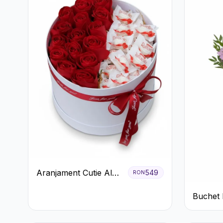
Aranjament Cutie Albă
549
RON
cu Trandafiri Roșii și
Buchet 
Raffaello
Crizant
Mov