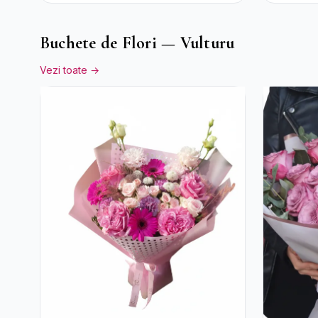
Miresei
și Criz
Buchete de Flori — Vulturu
Vezi toate →