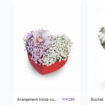
Aranjament Inimă cu
Buchet 
299
RON
Orhidee și Floarea
cu Trand