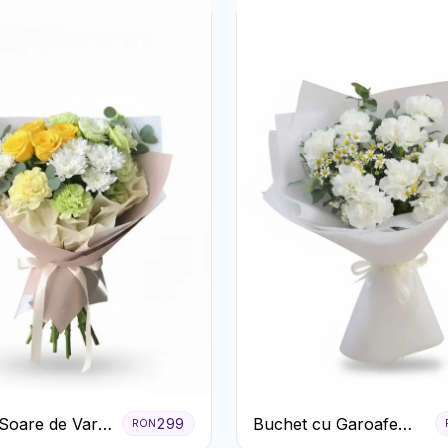
Soare de Vară
Buchet cu Garoafe
299
RON
afiri Galbeni
Albe