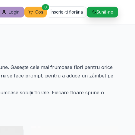
0
Login
Coș
Înscrie-ți florăria
Sună-ne
une. Găsește cele mai frumoase flori pentru orice
uru
se face prompt, pentru a aduce un zâmbet pe
rumoase soluții florale. Fiecare floare spune o