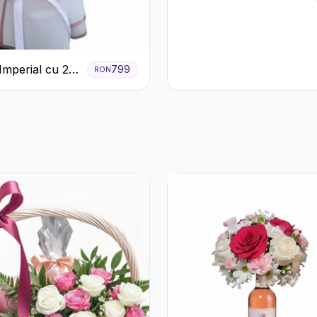
Trandafiri Roz și Albi
Imperial cu 25
799
RON
ri