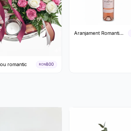
Aranjament Romantic
cu Vin roze si Flori
pastel
ou romantic
800
RON