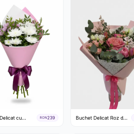
Delicat cu
Buchet Delicat Roz de
239
RON
eme Albe și
primăvară