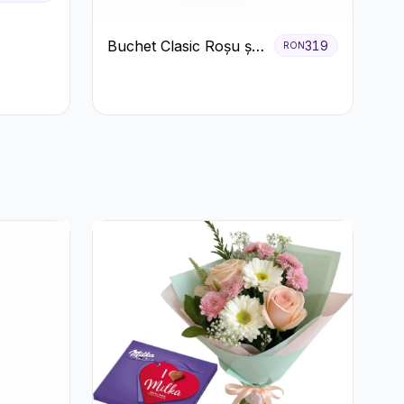
Buchet Clasic Roșu și
319
RON
Alb cu Crizanteme