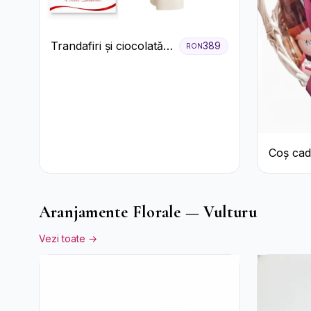
Trandafiri și ciocolată
389
RON
premium
Coș cad
Aranjamente Florale — Vulturu
Vezi toate →