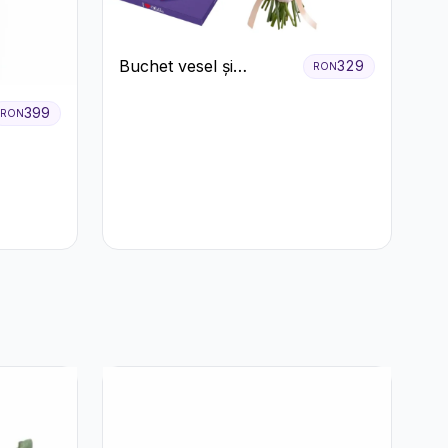
Buchet vesel și
329
RON
ciocolată
399
RON