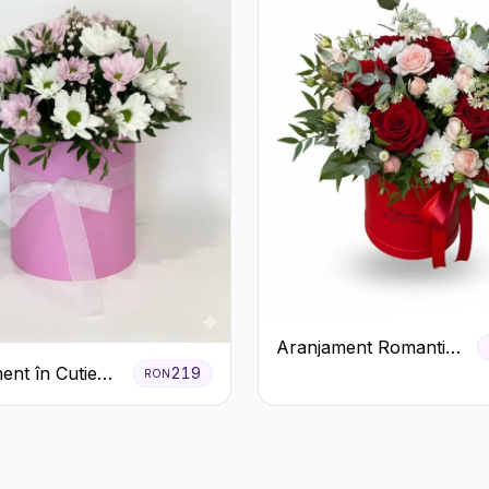
Aranjament Romantic
în Cutie Roșie cu
ent în Cutie
219
RON
Trandafiri și
Crizanteme
Crizanteme
ila