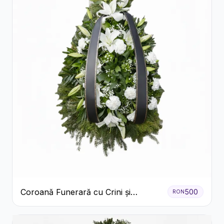
Coroană Funerară cu Crini și
500
RON
Garoafe Albe