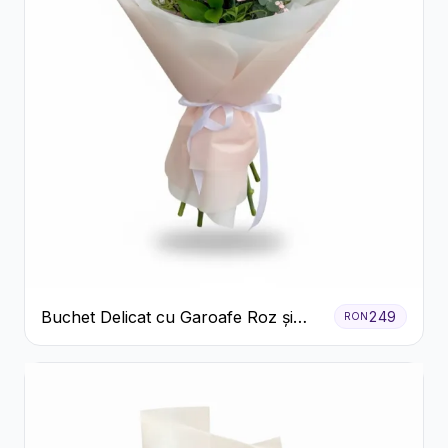
Buchet Delicat cu Garoafe Roz și
249
RON
Crizanteme Albe