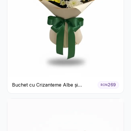
Buchet cu Crizanteme Albe și
269
RON
Galbene