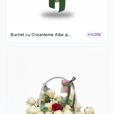
Buchet cu Crizanteme Albe și
269
RON
Galbene