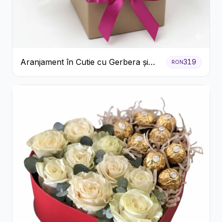
Aranjament în Cutie cu Gerbera și
319
RON
Trandafiri Roz