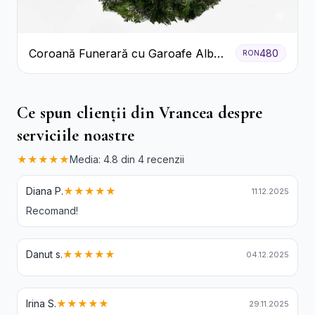
Coroană Funerară cu Garoafe Albe
480
RON
și Crizanteme
Ce spun clienții din Vrancea despre
serviciile noastre
★★★★★
Media: 4.8 din 4 recenzii
Diana P.
★★★★★
11.12.2025
Recomand!
Danut s.
★★★★★
04.12.2025
Irina S.
★★★★★
29.11.2025