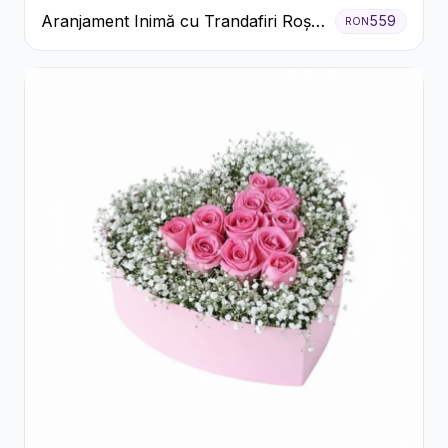
Aranjament Inimă cu Trandafiri Roșii
559
RON
și Ciocolată Ferrero Rocher