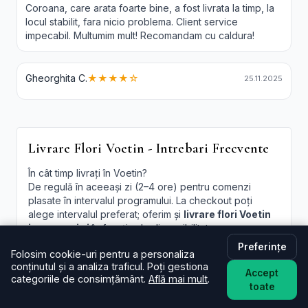
Coroana, care arata foarte bine, a fost livrata la timp, la
locul stabilit, fara nicio problema. Client service
impecabil. Multumim mult! Recomandam cu caldura!
Gheorghita C.
★★★★☆
25.11.2025
Livrare Flori Voetin - Intrebari Frecvente
În cât timp livrați în Voetin?
De regulă în aceeași zi (2–4 ore) pentru comenzi
plasate în intervalul programului. La checkout poți
alege intervalul preferat; oferim și
livrare flori Voetin
in aceeasi zi
în funcție de disponibilitate.
Preferințe
Este livrarea de flori la domiciliu în Voetin disponibilă și
Folosim cookie-uri pentru a personaliza
sâmbăta?
conținutul și a analiza traficul. Poți gestiona
Accept
Da, în majoritatea cazurilor livrăm și sâmbăta. În
categoriile de consimțământ.
Află mai mult
.
toate
perioade aglomerate pot exista sloturi limitate, afișate
la finalizare.