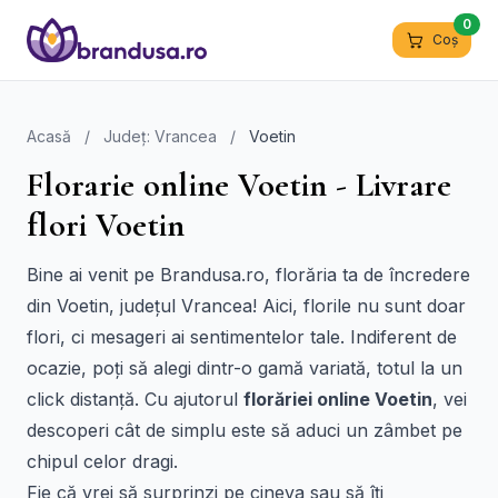
0
Coș
Acasă
/
Județ: Vrancea
/
Voetin
Florarie online Voetin - Livrare
flori Voetin
Bine ai venit pe Brandusa.ro, florăria ta de încredere
din Voetin, județul Vrancea! Aici, florile nu sunt doar
flori, ci mesageri ai sentimentelor tale. Indiferent de
ocazie, poți să alegi dintr-o gamă variată, totul la un
click distanță. Cu ajutorul
florăriei online Voetin
, vei
descoperi cât de simplu este să aduci un zâmbet pe
chipul celor dragi.
Fie că vrei să surprinzi pe cineva sau să îți