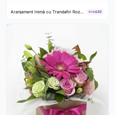
Aranjament Inimă cu Trandafiri Roz
449
RON
și Gypsophila Albă