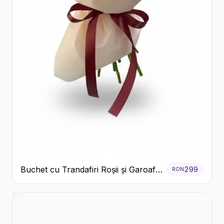
Buchet cu Trandafiri Roșii și Garoafe
299
RON
Roz Pal