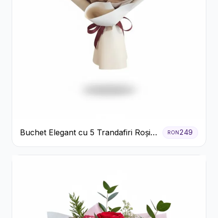
Buchet Elegant cu 5 Trandafiri Roșii
249
RON
și Eucalipt