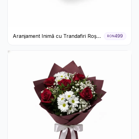
Aranjament Inimă cu Trandafiri Roșii
499
RON
și Floarea Miresei