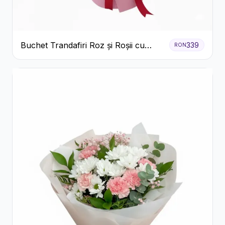
Buchet Trandafiri Roz și Roșii cu
339
RON
Eucalipt și Gypsophila