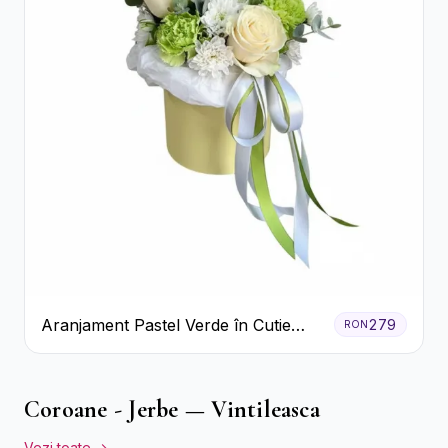
Aranjament Pastel Verde în Cutie
279
RON
Galben Pal
Coroane - Jerbe — Vintileasca
Vezi toate →