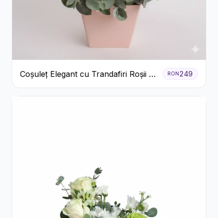
Coșuleț Elegant cu Trandafiri Roșii și
249
RON
Lisianthus Alb