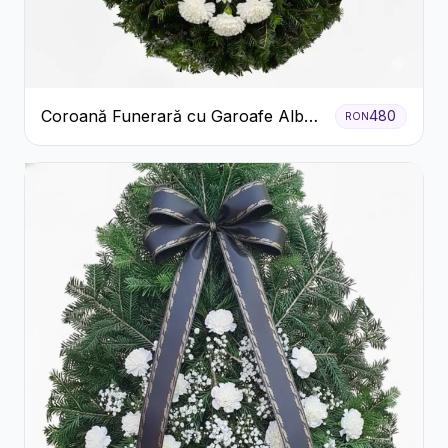
Coroană Funerară cu Garoafe Albe
480
RON
și Crizanteme