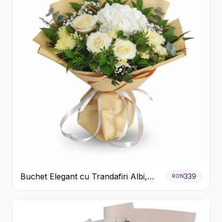
Buchet Elegant cu Trandafiri Albi,
339
RON
Hortensie și Crizanteme Crem