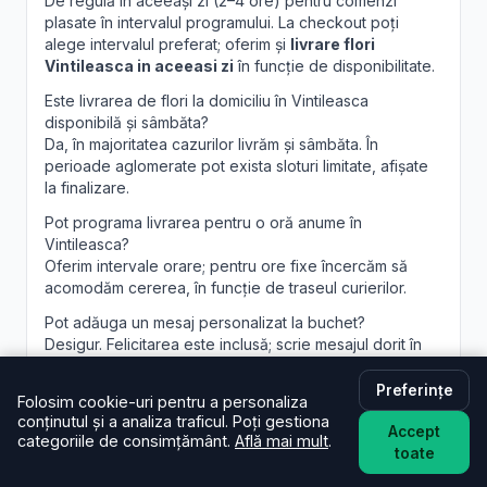
De regulă în aceeași zi (2–4 ore) pentru comenzi
plasate în intervalul programului. La checkout poți
alege intervalul preferat; oferim și
livrare flori
Vintileasca in aceeasi zi
în funcție de disponibilitate.
Este livrarea de flori la domiciliu în Vintileasca
disponibilă și sâmbăta?
Da, în majoritatea cazurilor livrăm și sâmbăta. În
perioade aglomerate pot exista sloturi limitate, afișate
la finalizare.
Pot programa livrarea pentru o oră anume în
Vintileasca?
Oferim intervale orare; pentru ore fixe încercăm să
acomodăm cererea, în funcție de traseul curierilor.
Pot adăuga un mesaj personalizat la buchet?
Desigur. Felicitarea este inclusă; scrie mesajul dorit în
câmpul dedicat, iar noi îl vom imprima lizibil. Realizăm și
aranjamente florale Vintileasca
personalizate, la
Preferințe
Folosim cookie-uri pentru a personaliza
cerere.
conținutul și a analiza traficul. Poți gestiona
Accept
categoriile de consimțământ.
Află mai mult
.
toate