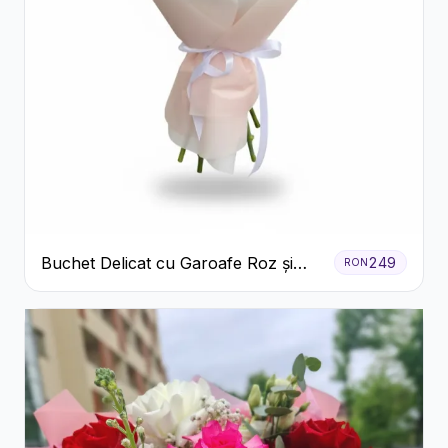
Buchet Delicat cu Garoafe Roz și
249
RON
Crizanteme Albe