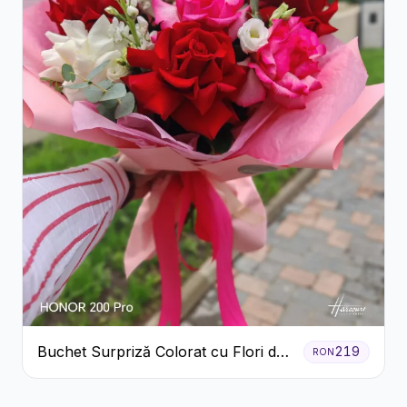
Buchet Surpriză Colorat cu Flori de
219
RON
Sezon