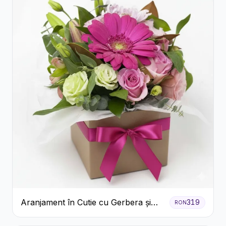
Aranjament în Cutie cu Gerbera și
319
RON
Trandafiri Roz