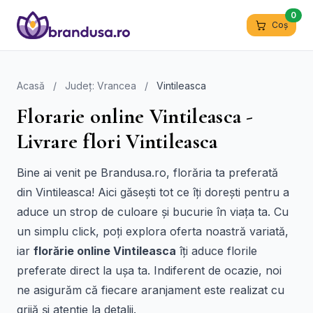
0
Coș
Acasă
/
Județ: Vrancea
/
Vintileasca
Florarie online Vintileasca -
Livrare flori Vintileasca
Bine ai venit pe Brandusa.ro, florăria ta preferată
din Vintileasca! Aici găsești tot ce îți dorești pentru a
aduce un strop de culoare și bucurie în viața ta. Cu
un simplu click, poți explora oferta noastră variată,
iar
florărie online Vintileasca
îți aduce florile
preferate direct la ușa ta. Indiferent de ocazie, noi
ne asigurăm că fiecare aranjament este realizat cu
grijă și atenție la detalii.