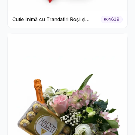
Cutie Inimă cu Trandafiri Roșii și
619
RON
Bomboane Raffaello