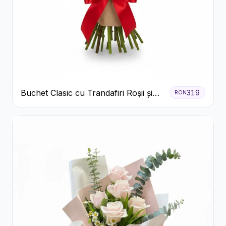
Buchet Clasic cu Trandafiri Roșii și
319
RON
Gypsophila