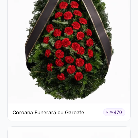
Coroană Funerară cu Garoafe
470
RON