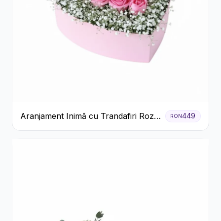
Aranjament Inimă cu Trandafiri Roz
449
RON
și Gypsophila Albă