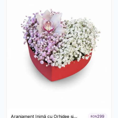
Aranjament Inimă cu Orhidee și
299
RON