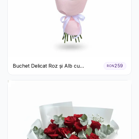
Buchet Delicat Roz și Alb cu
259
RON
Trandafiri și Lisianthus