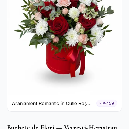
Aranjament Romantic în Cutie Roșie
459
RON
cu Trandafiri și Crizanteme
Buchete de Flori — Vetresti-Herastrau