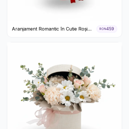
Aranjament Romantic în Cutie Roșie
459
RON
cu Trandafiri și Crizanteme