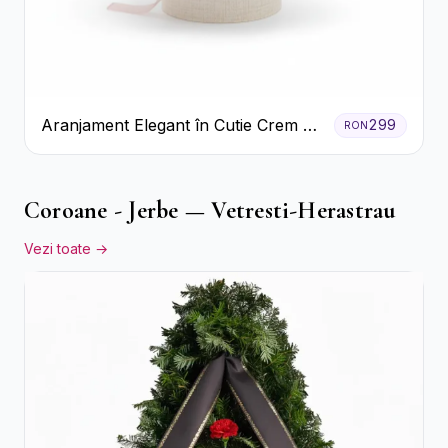
Aranjament Elegant în Cutie Crem cu
299
RON
Crizanteme și Trandafiri
Coroane - Jerbe — Vetresti-Herastrau
Vezi toate →