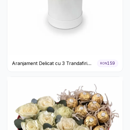
Aranjament Delicat cu 3 Trandafiri
159
RON
Roz în Cutie Albă