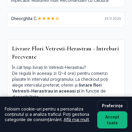
impecabil. Multumim mult! Recomandam cu caldura!
Gheorghita C.
★★★★☆
25.11.2025
Livrare Flori Vetresti-Herastrau - Intrebari
Frecvente
În cât timp livrați în Vetresti-Herastrau?
De regulă în aceeași zi (2–4 ore) pentru comenzi
plasate în intervalul programului. La checkout poți
alege intervalul preferat; oferim și
livrare flori
Vetresti-Herastrau in aceeasi zi
în funcție de
disponibilitate.
Preferințe
Este livrarea de flori la domiciliu în Vetresti-Herastrau
Folosim cookie-uri pentru a personaliza
disponibilă și sâmbăta?
conținutul și a analiza traficul. Poți gestiona
Accept
Da, în majoritatea cazurilor livrăm și sâmbăta. În
categoriile de consimțământ.
Află mai mult
.
toate
perioade aglomerate pot exista sloturi limitate, afișate
la finalizare.