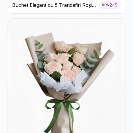
Buchet Elegant cu 5 Trandafiri Roșii
249
RON
și Eucalipt