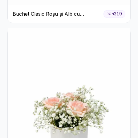
Buchet Clasic Roșu și Alb cu
319
RON
Crizanteme