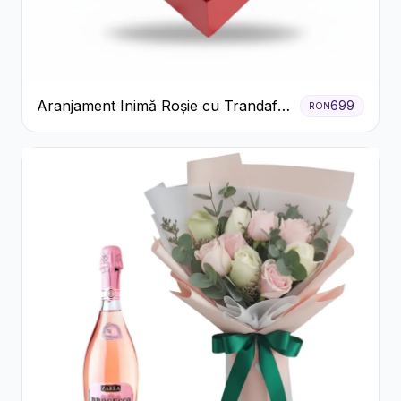
Aranjament Inimă Roșie cu Trandafiri
699
RON
și Ferrero Rocher Premium