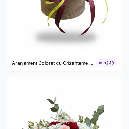
Aranjament Colorat cu Crizanteme în
249
RON
Cutie Rustică