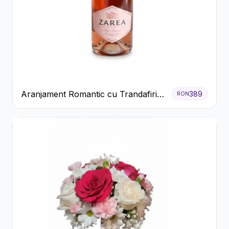
Aranjament Romantic cu Trandafiri
389
RON
Roșii și Șampanie rose