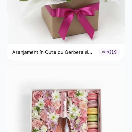
Aranjament în Cutie cu Gerbera și
319
RON
Trandafiri Roz