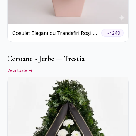
Coșuleț Elegant cu Trandafiri Roșii și
249
RON
Lisianthus Alb
Coroane - Jerbe — Trestia
Vezi toate →