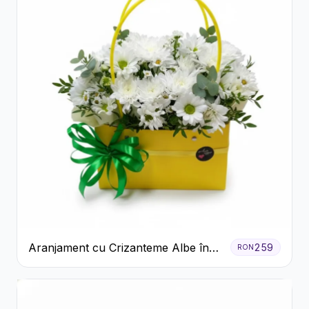
Aranjament cu Crizanteme Albe în
259
RON
Cutie Galbenă