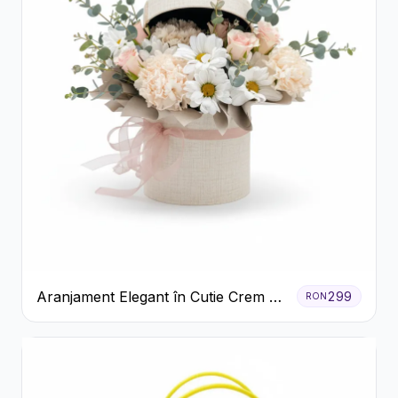
Aranjament Elegant în Cutie Crem cu
299
RON
Crizanteme și Trandafiri