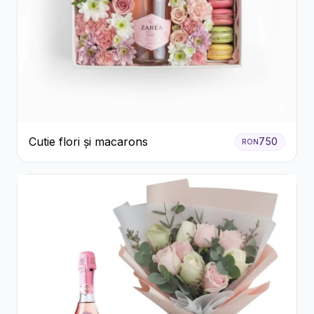
Cutie flori și macarons
750
RON