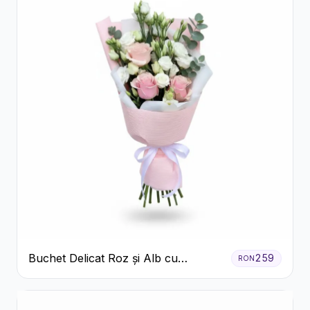
Buchet Delicat Roz și Alb cu
259
RON
Trandafiri și Lisianthus