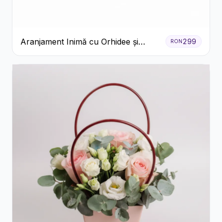
Aranjament Inimă cu Orhidee și
299
RON
Floarea Miresei