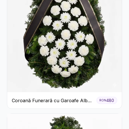
Coroană Funerară cu Garoafe Albe
480
RON
și Crizanteme