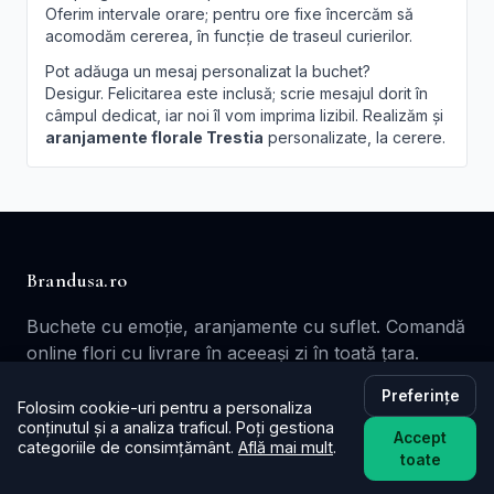
Oferim intervale orare; pentru ore fixe încercăm să
acomodăm cererea, în funcție de traseul curierilor.
Pot adăuga un mesaj personalizat la buchet?
Desigur. Felicitarea este inclusă; scrie mesajul dorit în
câmpul dedicat, iar noi îl vom imprima lizibil. Realizăm și
aranjamente florale Trestia
personalizate, la cerere.
Brandusa.ro
Buchete cu emoție, aranjamente cu suflet. Comandă
online flori cu livrare în aceeași zi în toată țara.
📞
+40753621077
Preferințe
Folosim cookie-uri pentru a personaliza
✉️ contact@brandusa.ro
conținutul și a analiza traficul. Poți gestiona
Accept
categoriile de consimțământ.
Află mai mult
.
toate
Servicii