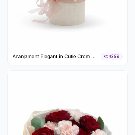
Aranjament Elegant în Cutie Crem cu
299
RON
Crizanteme și Trandafiri