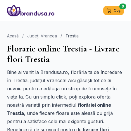
0
Coș
Acasă
/
Județ: Vrancea
/
Trestia
Florarie online Trestia - Livrare
flori Trestia
Bine ai venit la Brandusa.ro, florăria ta de încredere
în Trestia, județul Vrancea! Aici găsești tot ce ai
nevoie pentru a adăuga un strop de frumusețe în
viața ta. Cu un simplu click, poți explora oferta
noastră variată prin intermediul
florăriei online
Trestia
, unde fiecare floare este aleasă cu grijă
pentru a satisface cele mai exigente gusturi.
Beneficiază de serviciul nostru de
livrare flori