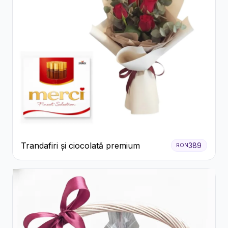
Trandafiri și ciocolată premium
389
RON