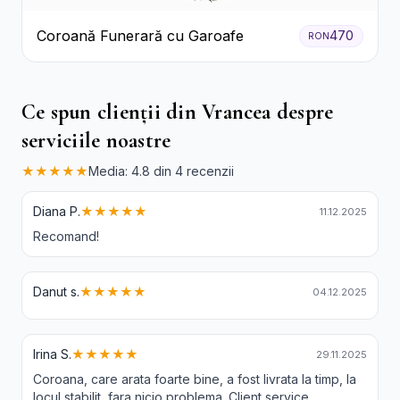
Coroană Funerară cu Garoafe
470
RON
Ce spun clienții din Vrancea despre
serviciile noastre
★★★★★
Media: 4.8 din 4 recenzii
Diana P.
★★★★★
11.12.2025
Recomand!
Danut s.
★★★★★
04.12.2025
Irina S.
★★★★★
29.11.2025
Coroana, care arata foarte bine, a fost livrata la timp, la
locul stabilit, fara nicio problema. Client service