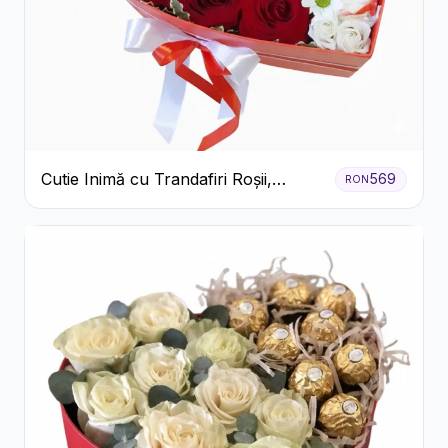
Cutie Inimă cu Trandafiri Roșii,
569
RON
Crizanteme Albe și Bomboane
Raffaello