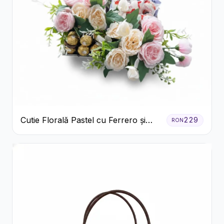
Cutie Florală Pastel cu Ferrero și
229
RON
Raffaello