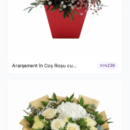
Aranjament în Coș Roșu cu
239
RON
Trandafiri și Crizanteme Albe