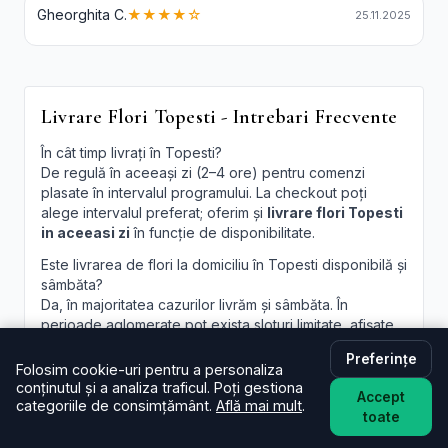
Gheorghita C.
★★★★☆
25.11.2025
Livrare Flori Topesti - Intrebari Frecvente
În cât timp livrați în Topesti?
De regulă în aceeași zi (2–4 ore) pentru comenzi
plasate în intervalul programului. La checkout poți
alege intervalul preferat; oferim și
livrare flori Topesti
in aceeasi zi
în funcție de disponibilitate.
Este livrarea de flori la domiciliu în Topesti disponibilă și
sâmbăta?
Da, în majoritatea cazurilor livrăm și sâmbăta. În
perioade aglomerate pot exista sloturi limitate, afișate
la finalizare.
Preferințe
Folosim cookie-uri pentru a personaliza
Pot programa livrarea pentru o oră anume în Topesti?
conținutul și a analiza traficul. Poți gestiona
Oferim intervale orare; pentru ore fixe încercăm să
Accept
categoriile de consimțământ.
Află mai mult
.
acomodăm cererea, în funcție de traseul curierilor.
toate