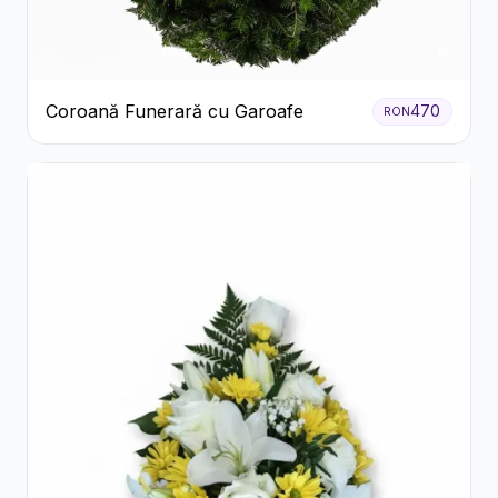
Coroană Funerară cu Garoafe
470
RON