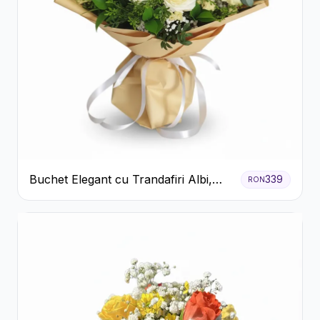
Buchet Elegant cu Trandafiri Albi,
339
RON
Hortensie și Crizanteme Crem