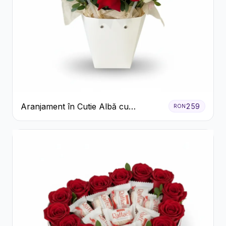
Aranjament în Cutie Albă cu
259
RON
Trandafiri Roșii și Lisianthus