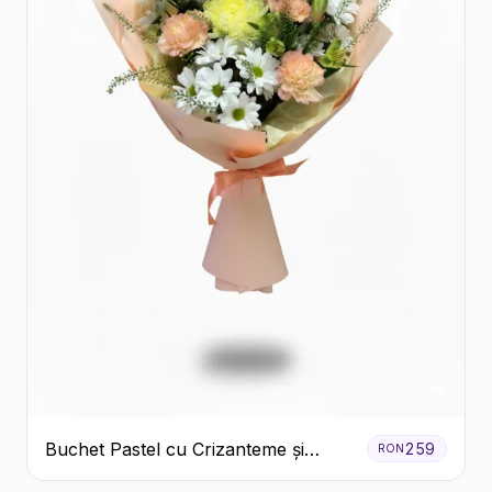
Buchet Pastel cu Crizanteme și
259
RON
Garoafe