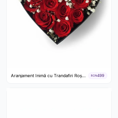
Aranjament Inimă cu Trandafiri Roșii
499
RON
și Floarea Miresei