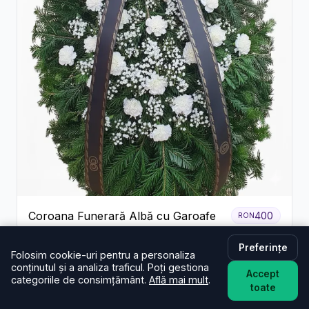
Coroana Funerară Albă cu Garoafe
400
RON
Preferințe
Folosim cookie-uri pentru a personaliza
conținutul și a analiza traficul. Poți gestiona
Ce spun clienții din Vrancea despre
Accept
categoriile de consimțământ.
Află mai mult
.
toate
serviciile noastre