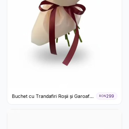
Buchet cu Trandafiri Roșii și Garoafe
299
RON
Roz Pal