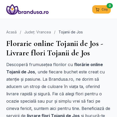
0
Coș
Acasă
/
Județ: Vrancea
/
Tojanii de Jos
Florarie online Tojanii de Jos -
Livrare flori Tojanii de Jos
Descoperă frumusețea florilor cu
florărie online
Tojanii de Jos
, unde fiecare buchet este creat cu
atenție și pasiune. La Brandusa.ro, ne dorim să
aducem un strop de culoare în viața ta, oferind
livrare rapidă și sigură. Fie că alegi flori pentru o
ocazie specială sau pur și simplu vrei să faci pe
cineva fericit, suntem aici pentru tine. Beneficiază de
servicii de
livrare flori Tojanii de Jos
și bucură-te