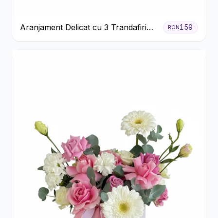
Aranjament Delicat cu 3 Trandafiri
159
RON
Roz în Cutie Albă