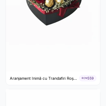
Aranjament Inimă cu Trandafiri Roșii
559
RON
și Ciocolată Ferrero Rocher