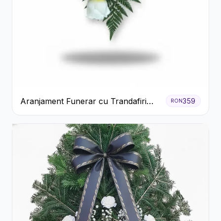
Aranjament Funerar cu Trandafiri
359
RON
Albi Crizanteme Galbene și Crini