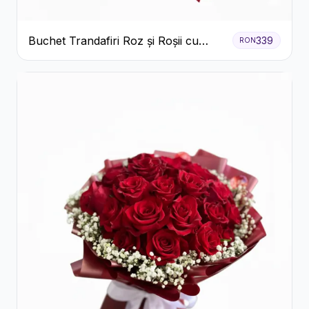
Buchet Trandafiri Roz și Roșii cu
339
RON
Eucalipt și Gypsophila