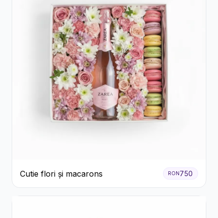
Cutie flori și macarons
750
RON