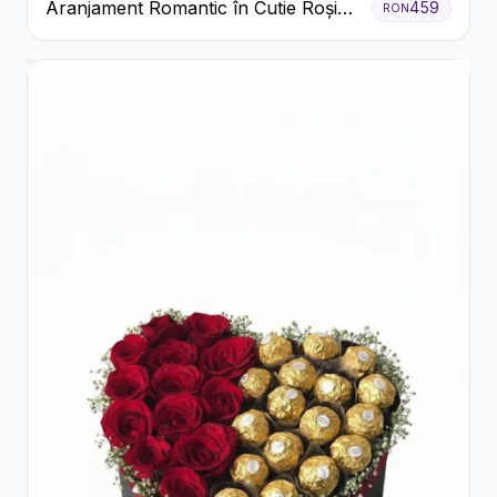
Aranjament Romantic în Cutie Roșie
459
RON
cu Trandafiri și Crizanteme