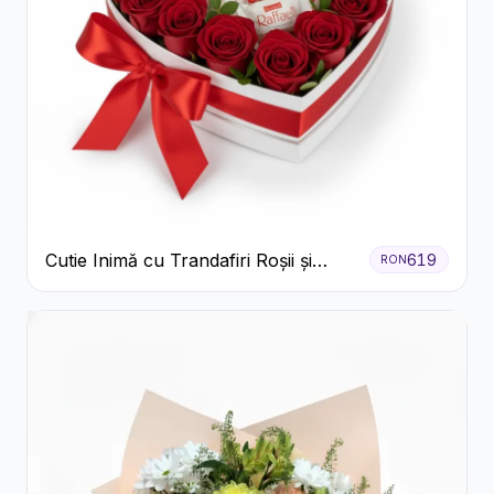
Cutie Inimă cu Trandafiri Roșii și
619
RON
Bomboane Raffaello