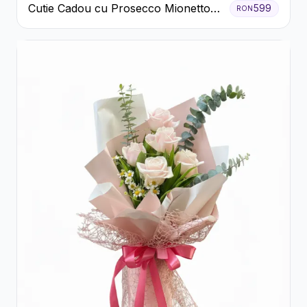
Cutie Cadou cu Prosecco Mionetto
599
RON
Ferrero Rocher și Flori Pastelate