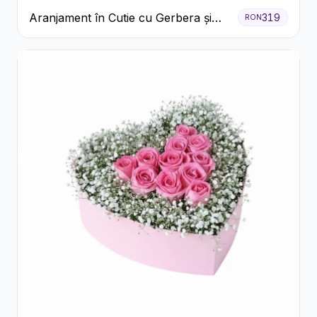
Aranjament în Cutie cu Gerbera și
319
RON
Trandafiri Roz