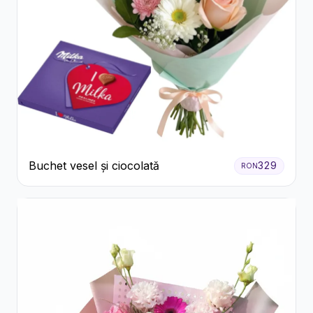
Buchet vesel și ciocolată
329
RON