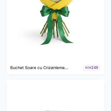
Buchet Soare cu Crizanteme
249
RON
Galbene și Trandafiri Albi