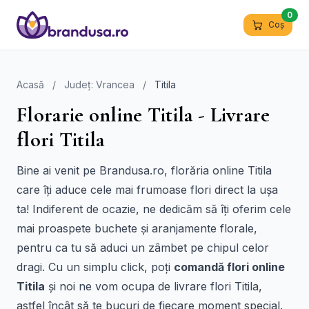
0
Coș
Acasă
/
Județ: Vrancea
/
Titila
Florarie online Titila - Livrare
flori Titila
Bine ai venit pe Brandusa.ro, florăria online Titila
care îți aduce cele mai frumoase flori direct la ușa
ta! Indiferent de ocazie, ne dedicăm să îți oferim cele
mai proaspete buchete și aranjamente florale,
pentru ca tu să aduci un zâmbet pe chipul celor
dragi. Cu un simplu click, poți
comandă flori online
Titila
și noi ne vom ocupa de livrare flori Titila,
astfel încât să te bucuri de fiecare moment special.