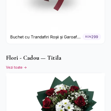
Buchet cu Trandafiri Roșii și Garoafe
299
RON
Roz Pal
Flori - Cadou — Titila
Vezi toate →