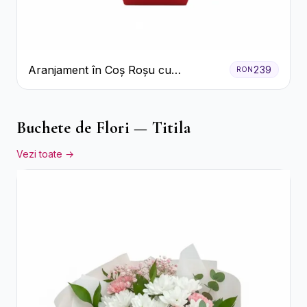
Aranjament în Coș Roșu cu
239
RON
Trandafiri și Crizanteme Albe
Buchete de Flori — Titila
Vezi toate →