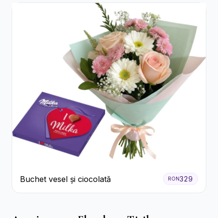
Buchet vesel și ciocolată
329
RON