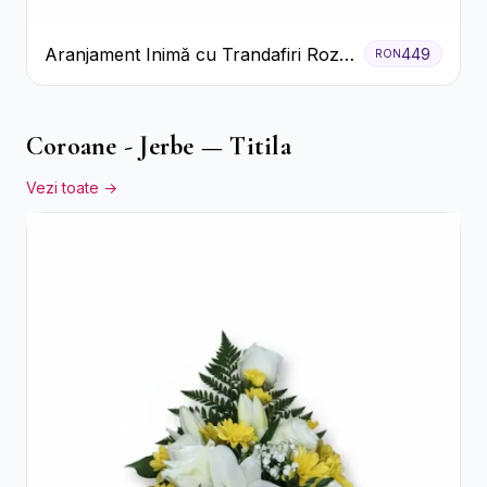
Aranjament Inimă cu Trandafiri Roz
449
RON
și Gypsophila Albă
Coroane - Jerbe — Titila
Vezi toate →