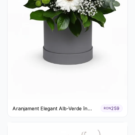
Aranjament Elegant Alb-Verde în
259
RON
Cutie Gri