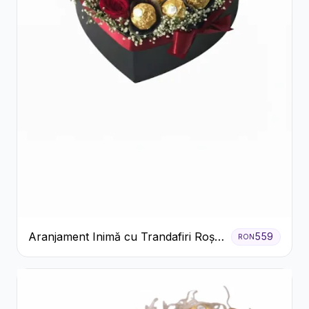
Aranjament Inimă cu Trandafiri Roșii
559
RON
și Ciocolată Ferrero Rocher