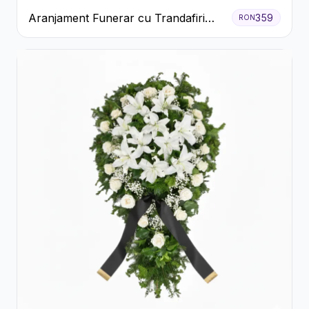
Aranjament Funerar cu Trandafiri
359
RON
Albi Crizanteme Galbene și Crini