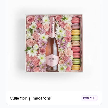
Cutie flori și macarons
750
RON