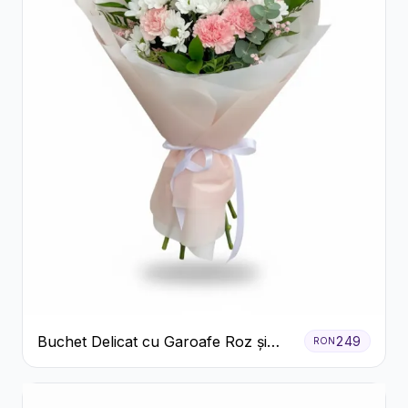
Buchet Delicat cu Garoafe Roz și
249
RON
Crizanteme Albe