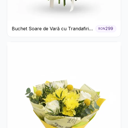
Buchet Soare de Vară cu Trandafiri
299
RON
Galbeni și Crizanteme Albe