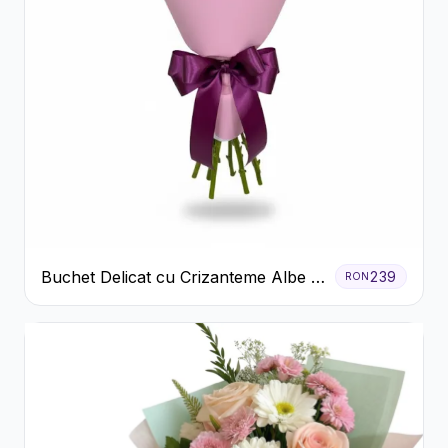
Buchet Delicat cu Crizanteme Albe și
239
RON
Mov