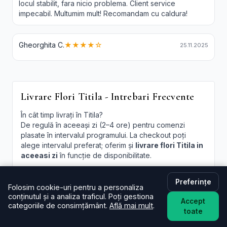
locul stabilit, fara nicio problema. Client service
impecabil. Multumim mult! Recomandam cu caldura!
Gheorghita C.
★★★★☆
25.11.2025
Livrare Flori Titila - Intrebari Frecvente
În cât timp livrați în Titila?
De regulă în aceeași zi (2–4 ore) pentru comenzi
plasate în intervalul programului. La checkout poți
alege intervalul preferat; oferim și
livrare flori Titila in
aceeasi zi
în funcție de disponibilitate.
Este livrarea de flori la domiciliu în Titila disponibilă și
sâmbăta?
Preferințe
Folosim cookie-uri pentru a personaliza
Da, în majoritatea cazurilor livrăm și sâmbăta. În
conținutul și a analiza traficul. Poți gestiona
Accept
perioade aglomerate pot exista sloturi limitate, afișate
categoriile de consimțământ.
Află mai mult
.
toate
la finalizare.