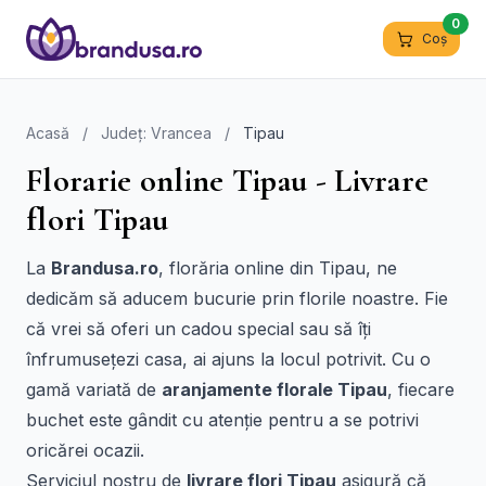
0
Coș
Acasă
/
Județ: Vrancea
/
Tipau
Florarie online Tipau - Livrare
flori Tipau
La
Brandusa.ro
, florăria online din Tipau, ne
dedicăm să aducem bucurie prin florile noastre. Fie
că vrei să oferi un cadou special sau să îți
înfrumusețezi casa, ai ajuns la locul potrivit. Cu o
gamă variată de
aranjamente florale Tipau
, fiecare
buchet este gândit cu atenție pentru a se potrivi
oricărei ocazii.
Serviciul nostru de
livrare flori Tipau
asigură că