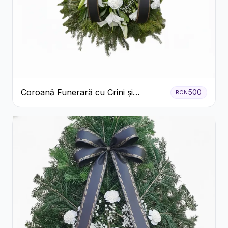
Coroană Funerară cu Crini și
500
RON
Garoafe Albe