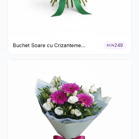
Buchet Soare cu Crizanteme
249
RON
Galbene și Trandafiri Albi