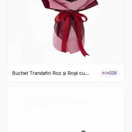
Buchet Trandafiri Roz și Roșii cu
339
RON
Eucalipt și Gypsophila