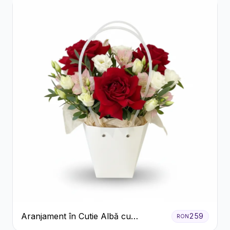
Aranjament în Cutie Albă cu
259
RON
Trandafiri Roșii și Lisianthus