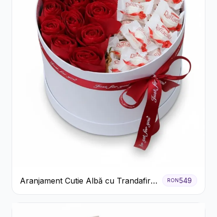
Aranjament Cutie Albă cu Trandafiri
549
RON
Roșii și Raffaello