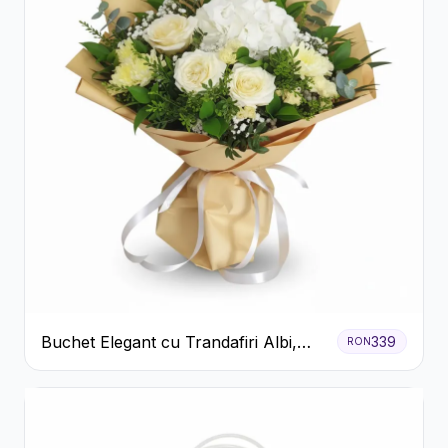
Buchet Elegant cu Trandafiri Albi,
339
RON
Hortensie și Crizanteme Crem