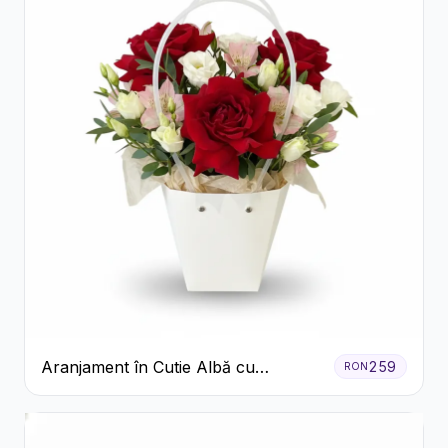
Aranjament în Cutie Albă cu
259
RON
Trandafiri Roșii și Lisianthus