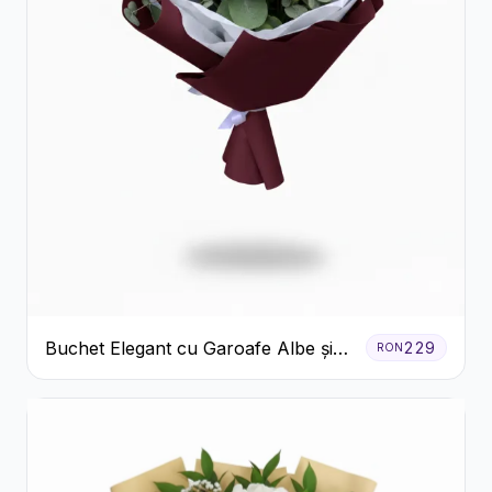
Buchet Elegant cu Garoafe Albe și
229
RON
Eucalipt