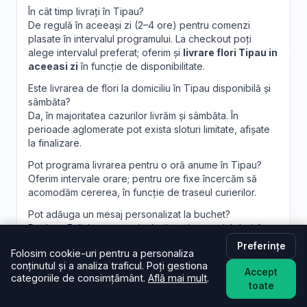
În cât timp livrați în Tipau?
De regulă în aceeași zi (2–4 ore) pentru comenzi
plasate în intervalul programului. La checkout poți
alege intervalul preferat; oferim și
livrare flori Tipau in
aceeasi zi
în funcție de disponibilitate.
Este livrarea de flori la domiciliu în Tipau disponibilă și
sâmbăta?
Da, în majoritatea cazurilor livrăm și sâmbăta. În
perioade aglomerate pot exista sloturi limitate, afișate
la finalizare.
Pot programa livrarea pentru o oră anume în Tipau?
Oferim intervale orare; pentru ore fixe încercăm să
acomodăm cererea, în funcție de traseul curierilor.
Pot adăuga un mesaj personalizat la buchet?
Desigur. Felicitarea este inclusă; scrie mesajul dorit în
câmpul dedicat, iar noi îl vom imprima lizibil. Realizăm și
Preferințe
Folosim cookie-uri pentru a personaliza
aranjamente florale Tipau
personalizate, la cerere.
conținutul și a analiza traficul. Poți gestiona
Accept
categoriile de consimțământ.
Află mai mult
.
toate