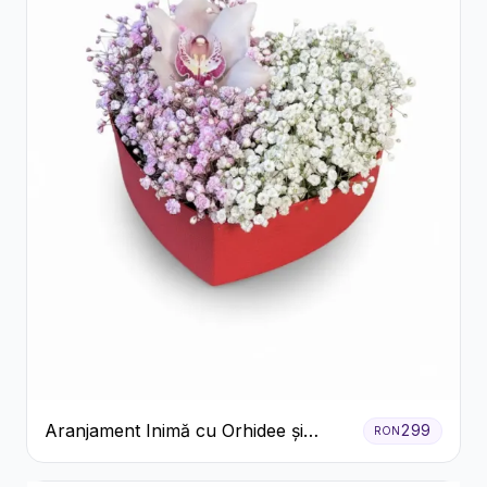
Aranjament Inimă cu Orhidee și
299
RON
Floarea Miresei