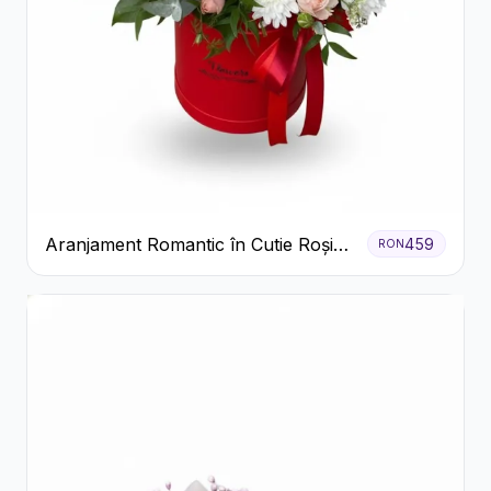
Aranjament Romantic în Cutie Roșie
459
RON
cu Trandafiri și Crizanteme