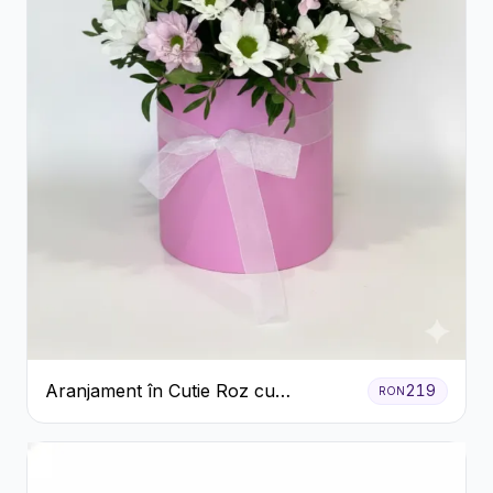
Aranjament în Cutie Roz cu
219
RON
Crizanteme Albe și Lila