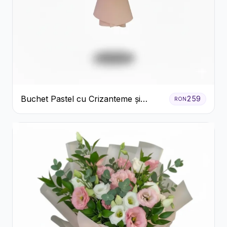
Buchet Pastel cu Crizanteme și
259
RON
Garoafe