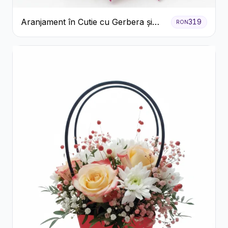
Aranjament în Cutie cu Gerbera și
319
RON
Trandafiri Roz