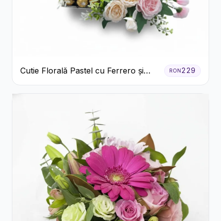
Cutie Florală Pastel cu Ferrero și
229
RON
Raffaello