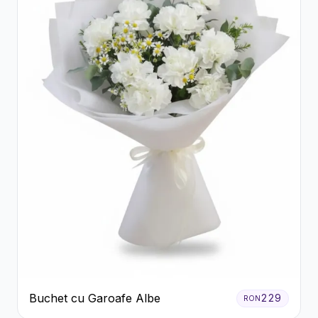
Buchet cu Garoafe Albe
229
RON