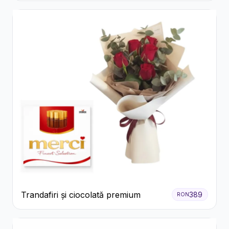
Trandafiri și ciocolată premium
389
RON