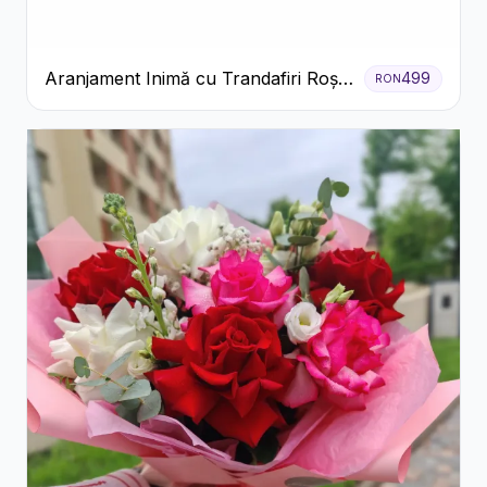
Aranjament Inimă cu Trandafiri Roșii
499
RON
și Floarea Miresei