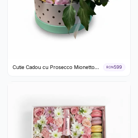
Cutie Cadou cu Prosecco Mionetto
599
RON
Ferrero Rocher și Flori Pastelate