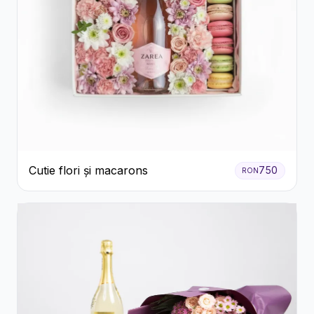
Cutie flori și macarons
750
RON