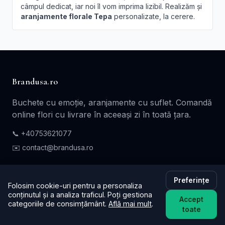
câmpul dedicat, iar noi îl vom imprima lizibil. Realizăm și
aranjamente florale Tepa
personalizate, la cerere.
Brandusa.ro
Buchete cu emoție, aranjamente cu suflet. Comandă
online flori cu livrare în aceeași zi în toată țara.
📞
+40753621077
✉️ contact@brandusa.ro
Servicii
Preferințe
Folosim cookie-uri pentru a personaliza
conținutul și a analiza traficul. Poți gestiona
Buchete de Flori
Accept
categoriile de consimțământ.
Află mai mult
.
toate
Flori - Cadou