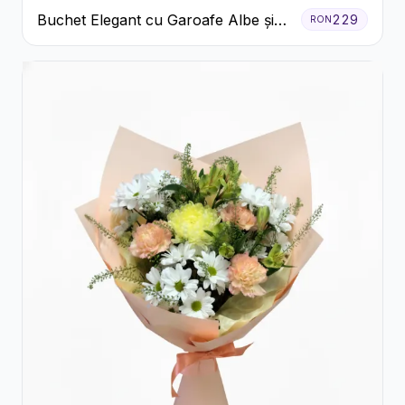
Buchet Elegant cu Garoafe Albe și
229
RON
Eucalipt