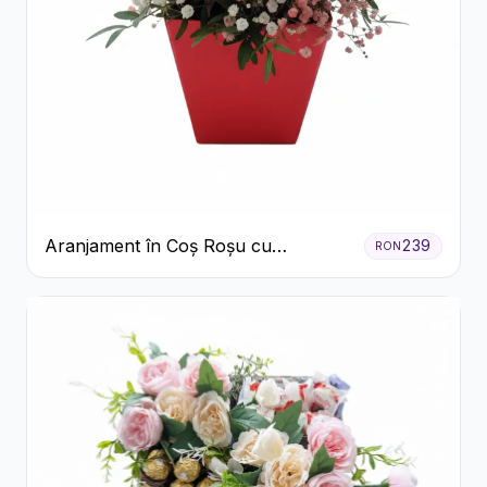
Aranjament în Coș Roșu cu
239
RON
Trandafiri și Crizanteme Albe