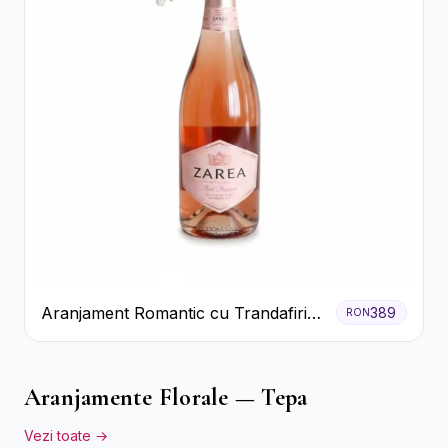
Aranjament Romantic cu Trandafiri
389
RON
Roșii și Șampanie rose
Aranjamente Florale — Tepa
Vezi toate →