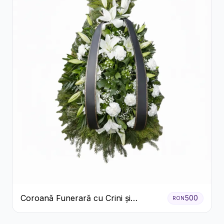
Coroană Funerară cu Crini și
500
RON
Garoafe Albe