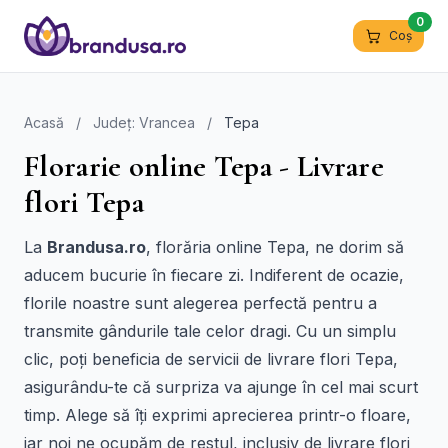
0
Coș
Acasă
/
Județ: Vrancea
/
Tepa
Florarie online Tepa - Livrare
flori Tepa
La
Brandusa.ro
, florăria online Tepa, ne dorim să
aducem bucurie în fiecare zi. Indiferent de ocazie,
florile noastre sunt alegerea perfectă pentru a
transmite gândurile tale celor dragi. Cu un simplu
clic, poți beneficia de servicii de livrare flori Tepa,
asigurându-te că surpriza va ajunge în cel mai scurt
timp. Alege să îți exprimi aprecierea printr-o floare,
iar noi ne ocupăm de restul, inclusiv de livrare flori