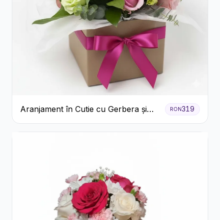
Aranjament în Cutie cu Gerbera și
319
RON
Trandafiri Roz