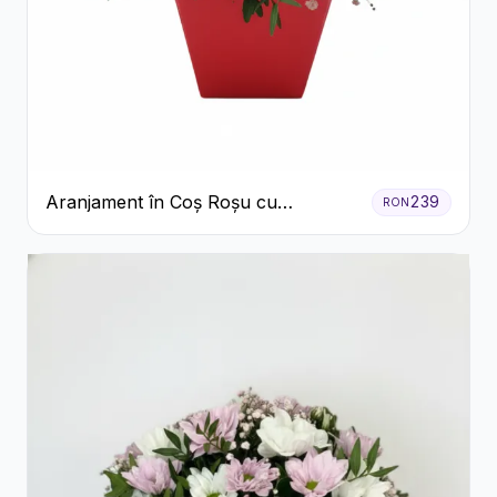
Aranjament în Coș Roșu cu
239
RON
Trandafiri și Crizanteme Albe