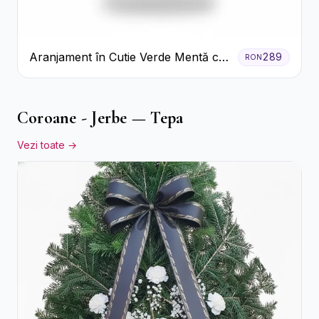
Aranjament în Cutie Verde Mentă cu
289
RON
Trandafiri și Alstroemeria
Coroane - Jerbe — Tepa
Vezi toate →