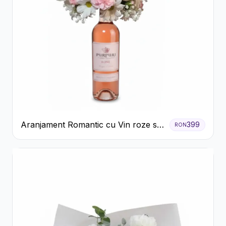
Aranjament Romantic cu Vin roze si
399
RON
Flori pastel