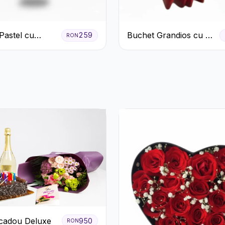
Pastel cu
Buchet Grandios cu 25
259
RON
eme și Garoafe
de Trandafiri Roșii
cadou Deluxe
950
RON