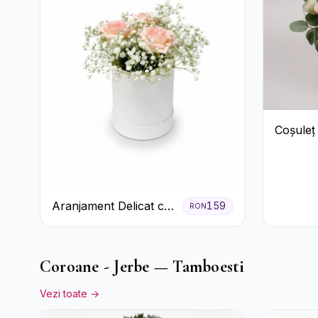
Coșuleț
Trandafi
Lisianth
Aranjament Delicat cu
159
RON
3 Trandafiri Roz în
Cutie Albă
Coroane - Jerbe — Tamboesti
Vezi toate →