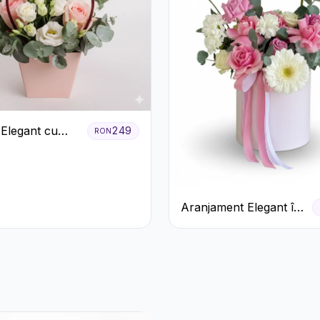
 Elegant cu
249
RON
ri Roșii și
us Alb
Aranjament Elegant în
Cutie Roz cu Trandafiri
și Gerbera