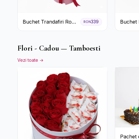
Buchet Trandafiri Roz
Buchet 
339
RON
și Roșii cu Eucalipt și
Crizant
Gypsophila
Flori - Cadou — Tamboesti
Vezi toate →
Pachet 