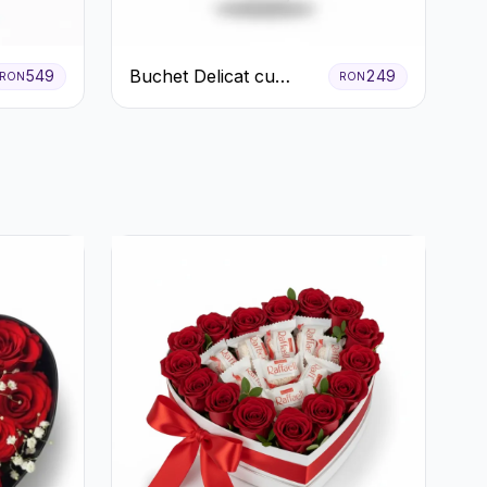
Buchet Delicat cu
549
249
RON
RON
Garoafe Roz și
Crizanteme Albe