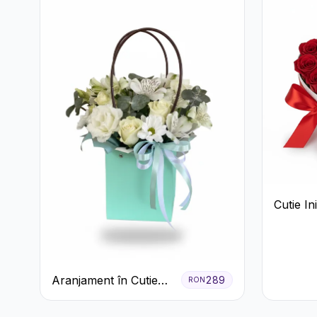
Cutie I
Trandafi
Bomboan
Aranjament în Cutie
289
RON
Verde Mentă cu
Trandafiri și