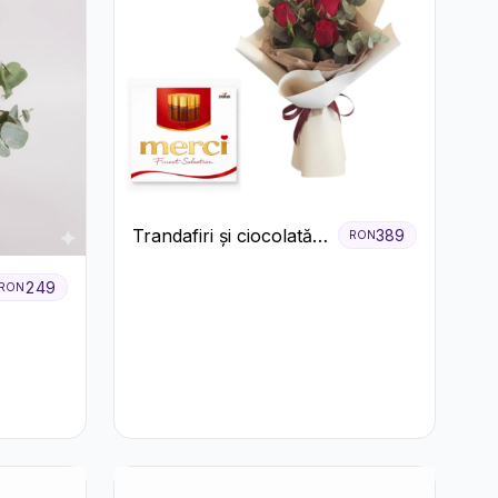
Trandafiri și ciocolată
389
RON
premium
249
RON