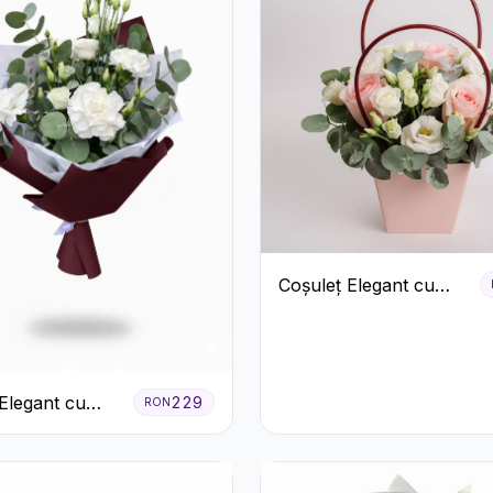
Coșuleț Elegant cu
Trandafiri Roșii și
Lisianthus Alb
Elegant cu
229
RON
 Albe și