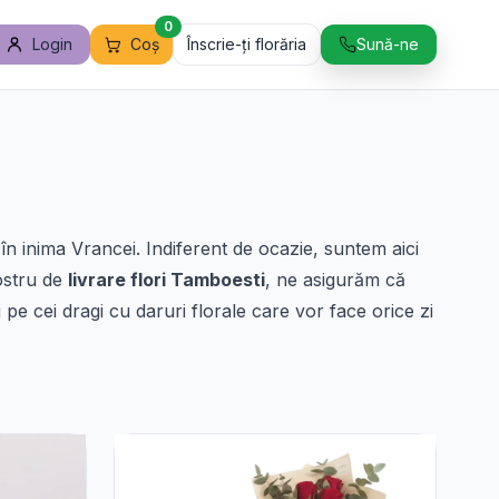
0
Login
Coș
Înscrie-ți florăria
Sună-ne
în inima Vrancei. Indiferent de ocazie, suntem aici
nostru de
livrare flori Tamboesti
, ne asigurăm că
 pe cei dragi cu daruri florale care vor face orice zi