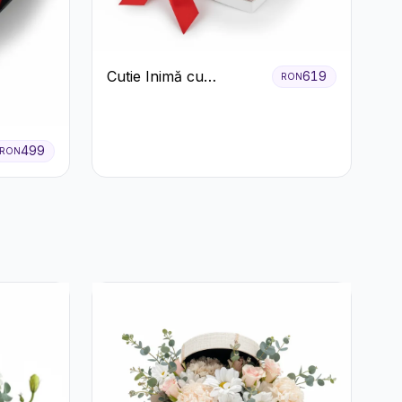
Cutie Inimă cu
619
RON
Trandafiri Roșii și
Bomboane Raffaello
499
RON