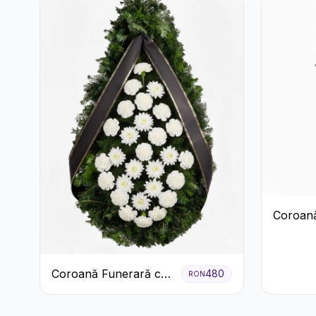
Coroană
Trandafir
Coroană Funerară cu
480
RON
Garoafe Albe și
Crizanteme