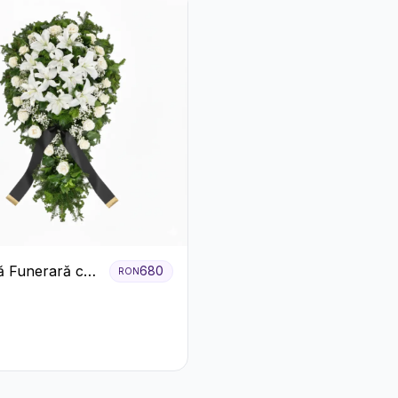
 Funerară cu
680
RON
i și Crini