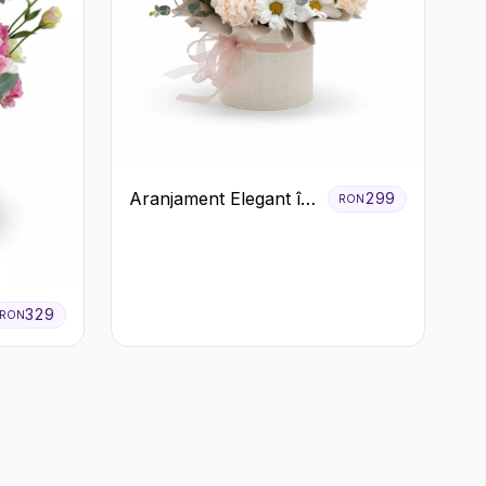
Aranjament Elegant în
299
RON
Cutie Crem cu
Crizanteme și
Trandafiri
329
RON