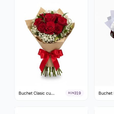
Buchet Clasic cu
Buchet 
319
RON
Trandafiri Roșii și
Garoafe
Gypsophila
Eucalipt