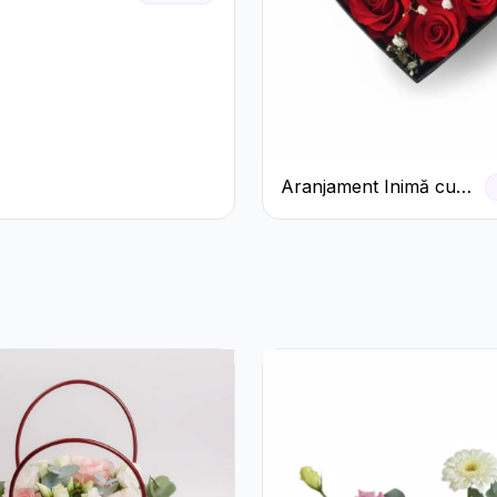
Aranjament Inimă cu
Trandafiri Roșii și
Floarea Miresei