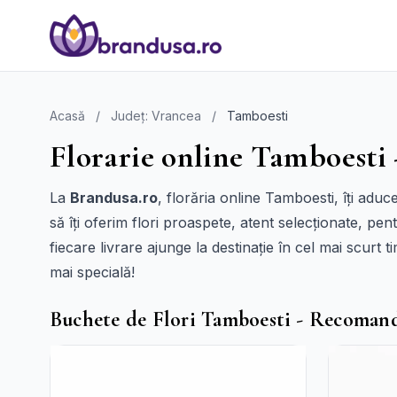
Acasă
/
Județ: Vrancea
/
Tamboesti
Florarie online Tamboesti 
La
Brandusa.ro
, florăria online Tamboesti, îți adu
să îți oferim flori proaspete, atent selecționate, p
fiecare livrare ajunge la destinație în cel mai scurt 
mai specială!
Buchete de Flori Tamboesti - Recoman