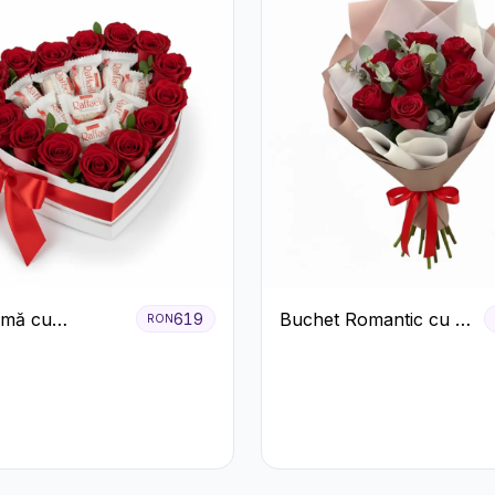
nimă cu
Buchet Romantic cu 9
619
RON
ri Roșii și
Trandafiri Roșii
e Raffaello