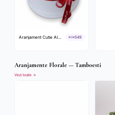
Aranjament Cutie Albă
549
RON
cu Trandafiri Roșii și
Raffaello
Aranjamente Florale — Tamboesti
Vezi toate →