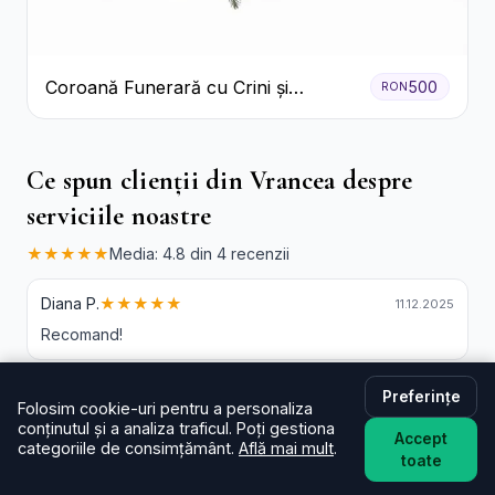
Coroană Funerară cu Crini și
500
RON
Garoafe Albe
Ce spun clienții din Vrancea despre
serviciile noastre
★★★★★
Media: 4.8 din 4 recenzii
Diana P.
★★★★★
11.12.2025
Recomand!
Preferințe
Danut s.
★★★★★
04.12.2025
Folosim cookie-uri pentru a personaliza
conținutul și a analiza traficul. Poți gestiona
Accept
categoriile de consimțământ.
Află mai mult
.
toate
Irina S.
★★★★★
29.11.2025