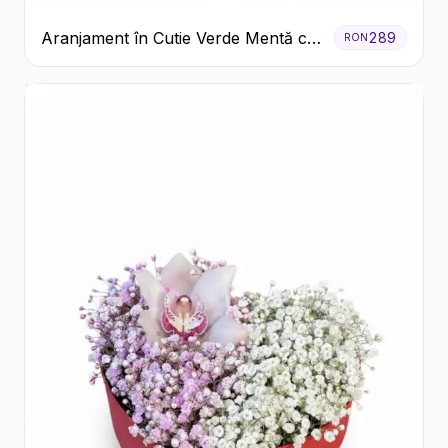
Aranjament în Cutie Verde Mentă cu
289
RON
Trandafiri și Alstroemeria