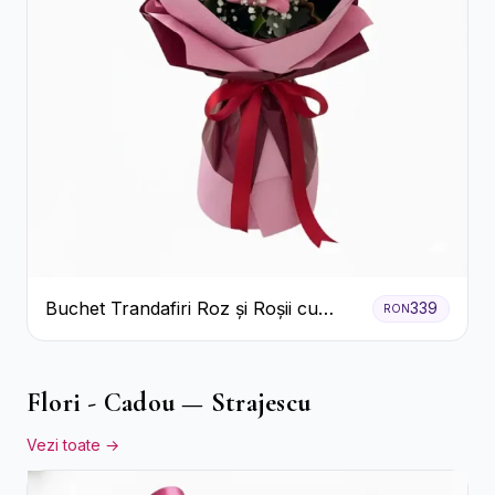
Buchet Trandafiri Roz și Roșii cu
339
RON
Eucalipt și Gypsophila
Flori - Cadou — Strajescu
Vezi toate →