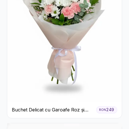
Buchet Delicat cu Garoafe Roz și
249
RON
Crizanteme Albe