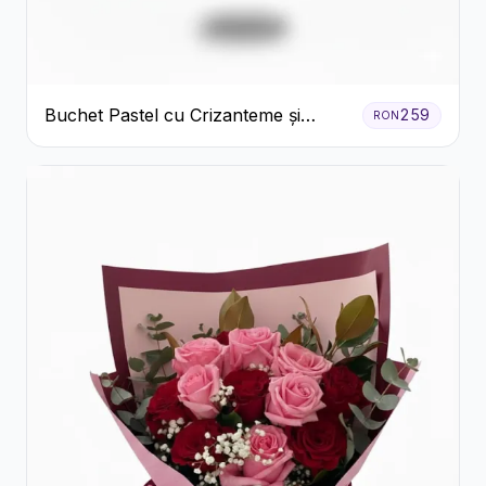
Buchet Pastel cu Crizanteme și
259
RON
Garoafe