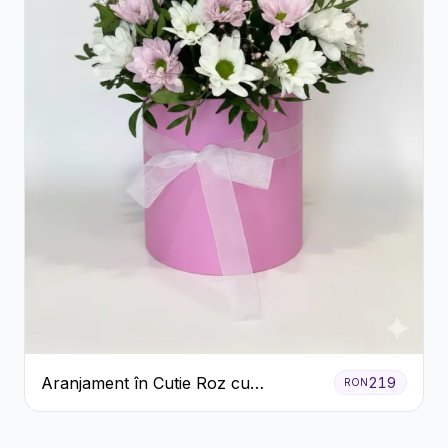
Aranjament în Cutie Roz cu
219
RON
Crizanteme Albe și Lila