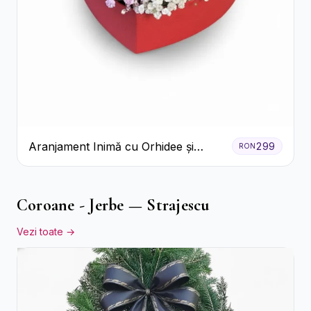
Aranjament Inimă cu Orhidee și
299
RON
Floarea Miresei
Coroane - Jerbe — Strajescu
Vezi toate →