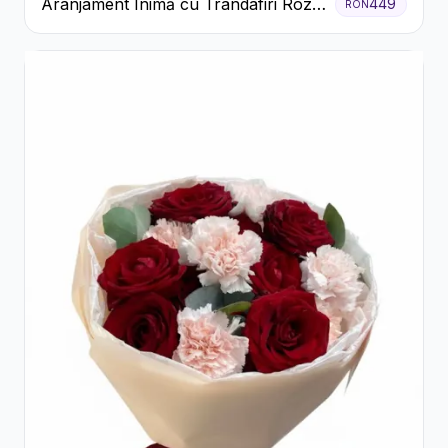
Aranjament Inimă cu Trandafiri Roz
449
RON
și Gypsophila Albă