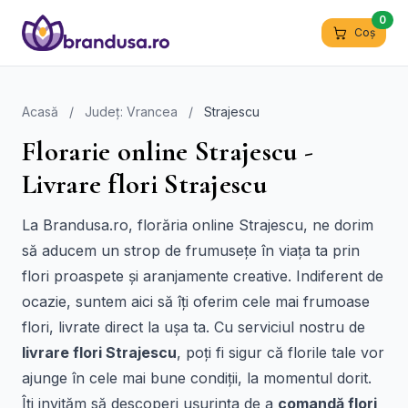
0
Coș
Acasă
/
Județ: Vrancea
/
Strajescu
Florarie online Strajescu -
Livrare flori Strajescu
La Brandusa.ro, florăria online Strajescu, ne dorim
să aducem un strop de frumusețe în viața ta prin
flori proaspete și aranjamente creative. Indiferent de
ocazie, suntem aici să îți oferim cele mai frumoase
flori, livrate direct la ușa ta. Cu serviciul nostru de
livrare flori Strajescu
, poți fi sigur că florile tale vor
ajunge în cele mai bune condiții, la momentul dorit.
Îți invităm să descoperi ușurința de a
comandă flori