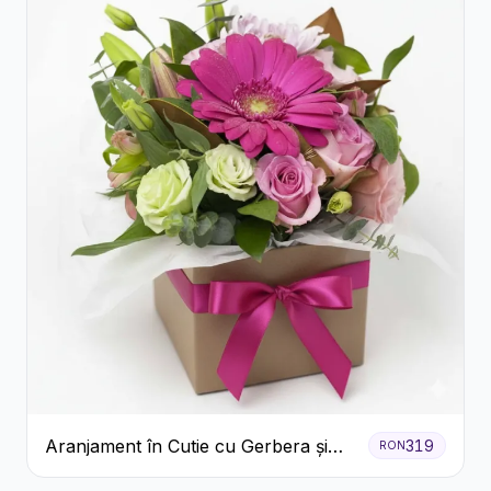
Aranjament în Cutie cu Gerbera și
319
RON
Trandafiri Roz