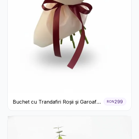
Buchet cu Trandafiri Roșii și Garoafe
299
RON
Roz Pal