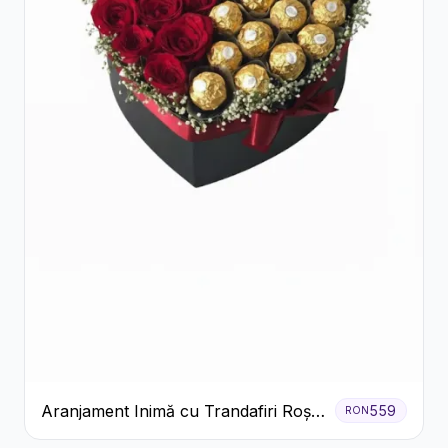
Aranjament Inimă cu Trandafiri Roșii
559
RON
și Ciocolată Ferrero Rocher