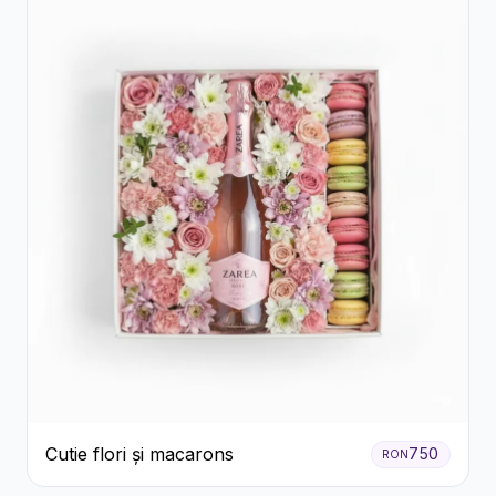
Cutie flori și macarons
750
RON