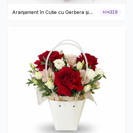
Aranjament în Cutie cu Gerbera și
319
RON
Trandafiri Roz