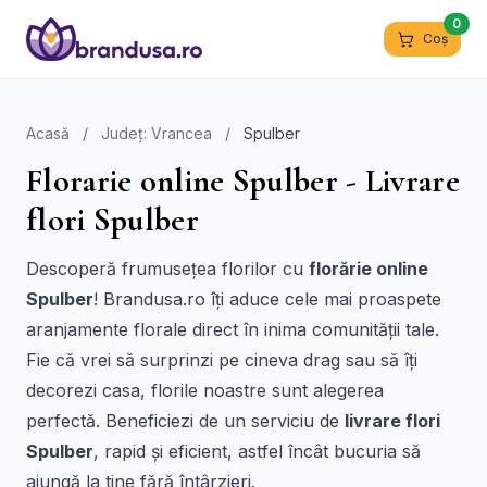
0
Coș
Acasă
/
Județ: Vrancea
/
Spulber
Florarie online Spulber - Livrare
flori Spulber
Descoperă frumusețea florilor cu
florărie online
Spulber
! Brandusa.ro îți aduce cele mai proaspete
aranjamente florale direct în inima comunității tale.
Fie că vrei să surprinzi pe cineva drag sau să îți
decorezi casa, florile noastre sunt alegerea
perfectă. Beneficiezi de un serviciu de
livrare flori
Spulber
, rapid și eficient, astfel încât bucuria să
ajungă la tine fără întârzieri.