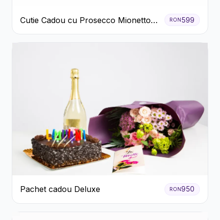
Cutie Cadou cu Prosecco Mionetto
599
RON
Ferrero Rocher și Flori Pastelate
Pachet cadou Deluxe
950
RON