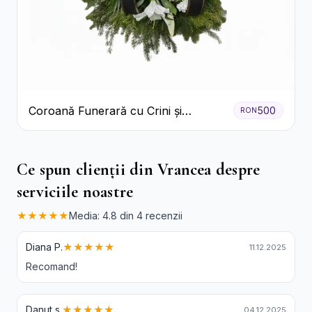
Coroană Funerară cu Crini și
500
RON
Garoafe Albe
Ce spun clienții din Vrancea despre
serviciile noastre
★★★★★
Media: 4.8 din 4 recenzii
Diana P.
★★★★★
11.12.2025
Recomand!
Danut s.
★★★★★
04.12.2025