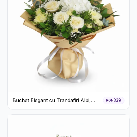
Buchet Elegant cu Trandafiri Albi,
339
RON
Hortensie și Crizanteme Crem