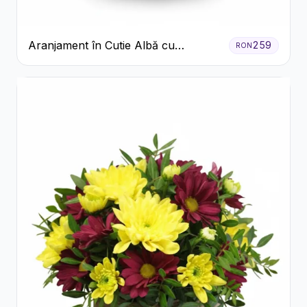
Aranjament în Cutie Albă cu
259
RON
Trandafiri Roșii și Lisianthus