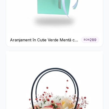
Aranjament în Cutie Verde Mentă cu
289
RON
Trandafiri și Alstroemeria