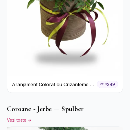
Aranjament Colorat cu Crizanteme în
249
RON
Cutie Rustică
Coroane - Jerbe — Spulber
Vezi toate →