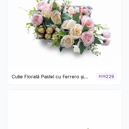
Cutie Florală Pastel cu Ferrero și
229
RON
Raffaello