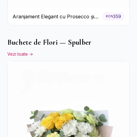
Aranjament Elegant cu Prosecco și
359
RON
Flori Galbene.
Buchete de Flori — Spulber
Vezi toate →