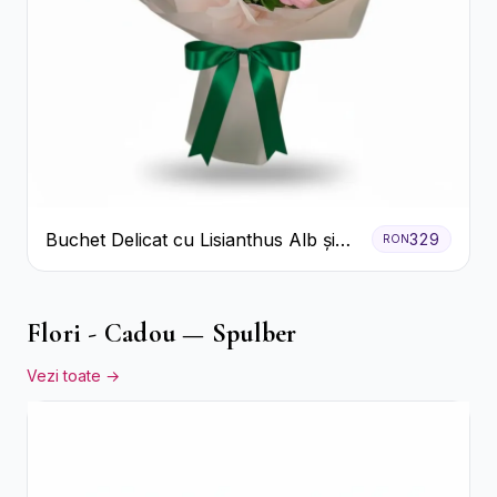
Buchet Delicat cu Lisianthus Alb și
329
RON
Roz
Flori - Cadou — Spulber
Vezi toate →