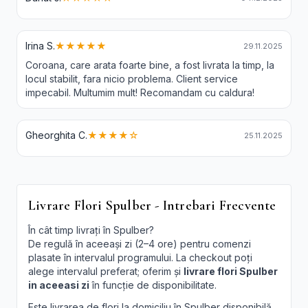
Irina S.
★★★★★
29.11.2025
Coroana, care arata foarte bine, a fost livrata la timp, la
locul stabilit, fara nicio problema. Client service
impecabil. Multumim mult! Recomandam cu caldura!
Gheorghita C.
★★★★☆
25.11.2025
Livrare Flori Spulber - Intrebari Frecvente
În cât timp livrați în Spulber?
De regulă în aceeași zi (2–4 ore) pentru comenzi
plasate în intervalul programului. La checkout poți
alege intervalul preferat; oferim și
livrare flori Spulber
in aceeasi zi
în funcție de disponibilitate.
Este livrarea de flori la domiciliu în Spulber disponibilă