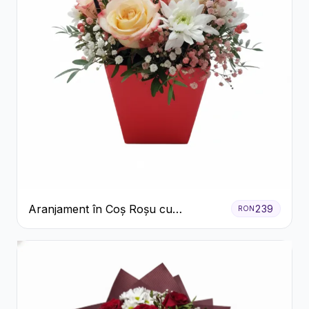
Aranjament în Coș Roșu cu
239
RON
Trandafiri și Crizanteme Albe