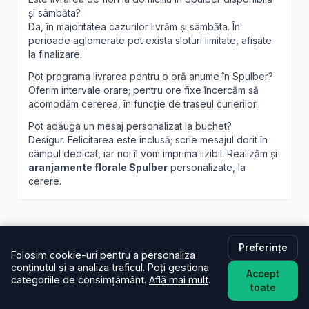
și sâmbăta?
Da, în majoritatea cazurilor livrăm și sâmbăta. În
perioade aglomerate pot exista sloturi limitate, afișate
la finalizare.
Pot programa livrarea pentru o oră anume în Spulber?
Oferim intervale orare; pentru ore fixe încercăm să
acomodăm cererea, în funcție de traseul curierilor.
Pot adăuga un mesaj personalizat la buchet?
Desigur. Felicitarea este inclusă; scrie mesajul dorit în
câmpul dedicat, iar noi îl vom imprima lizibil. Realizăm și
aranjamente florale Spulber
personalizate, la
cerere.
Preferințe
Folosim cookie-uri pentru a personaliza
conținutul și a analiza traficul. Poți gestiona
Brandusa.ro
Accept
categoriile de consimțământ.
Află mai mult
.
toate
Buchete cu emoție, aranjamente cu suflet. Comandă