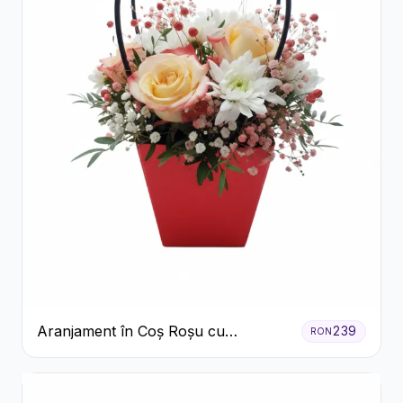
Aranjament în Coș Roșu cu
239
RON
Trandafiri și Crizanteme Albe