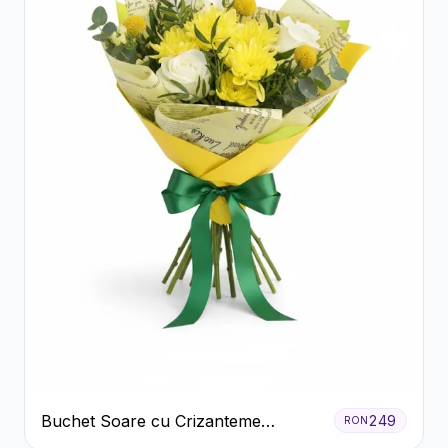
Buchet Soare cu Crizanteme
249
RON
Galbene și Trandafiri Albi