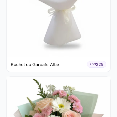
Buchet cu Garoafe Albe
229
RON