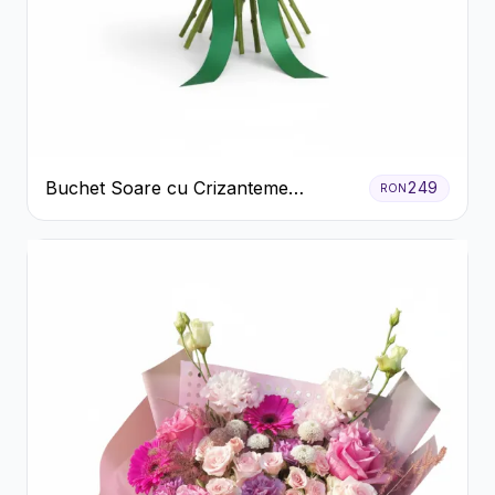
Buchet Soare cu Crizanteme
249
RON
Galbene și Trandafiri Albi