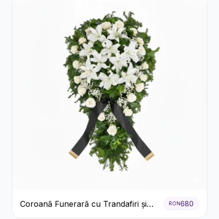
Coroană Funerară cu Trandafiri și
680
RON
Crini