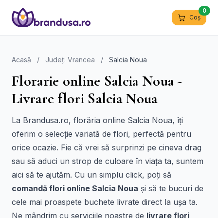
0
Coș
Acasă
/
Județ: Vrancea
/
Salcia Noua
Florarie online Salcia Noua -
Livrare flori Salcia Noua
La Brandusa.ro, florăria online Salcia Noua, îți
oferim o selecție variată de flori, perfectă pentru
orice ocazie. Fie că vrei să surprinzi pe cineva drag
sau să aduci un strop de culoare în viața ta, suntem
aici să te ajutăm. Cu un simplu click, poți să
comandă flori online Salcia Noua
și să te bucuri de
cele mai proaspete buchete livrate direct la ușa ta.
Ne mândrim cu serviciile noastre de
livrare flori