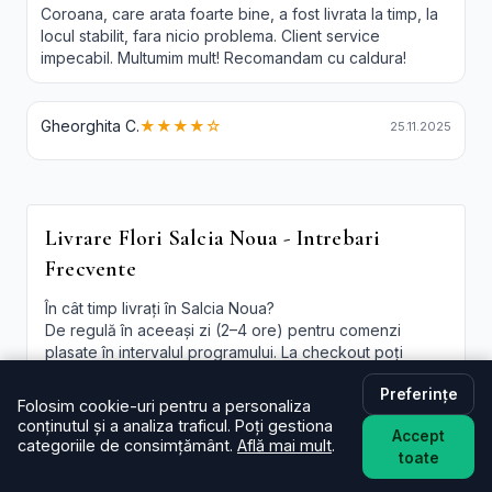
Coroana, care arata foarte bine, a fost livrata la timp, la
locul stabilit, fara nicio problema. Client service
impecabil. Multumim mult! Recomandam cu caldura!
Gheorghita C.
★★★★☆
25.11.2025
Livrare Flori Salcia Noua - Intrebari
Frecvente
În cât timp livrați în Salcia Noua?
De regulă în aceeași zi (2–4 ore) pentru comenzi
plasate în intervalul programului. La checkout poți
alege intervalul preferat; oferim și
livrare flori Salcia
Preferințe
Noua in aceeasi zi
în funcție de disponibilitate.
Folosim cookie-uri pentru a personaliza
conținutul și a analiza traficul. Poți gestiona
Este livrarea de flori la domiciliu în Salcia Noua
Accept
categoriile de consimțământ.
Află mai mult
.
disponibilă și sâmbăta?
toate
Da, în majoritatea cazurilor livrăm și sâmbăta. În