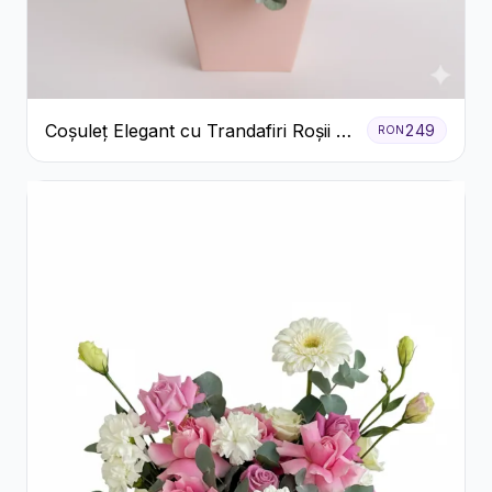
Coșuleț Elegant cu Trandafiri Roșii și
249
RON
Lisianthus Alb