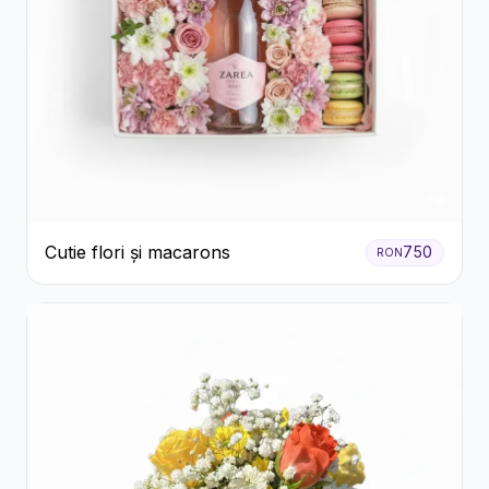
Cutie flori și macarons
750
RON