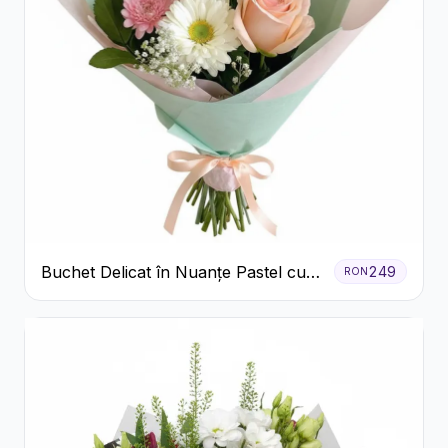
Buchet Delicat în Nuanțe Pastel cu
249
RON
Trandafiri și Crizanteme Roz