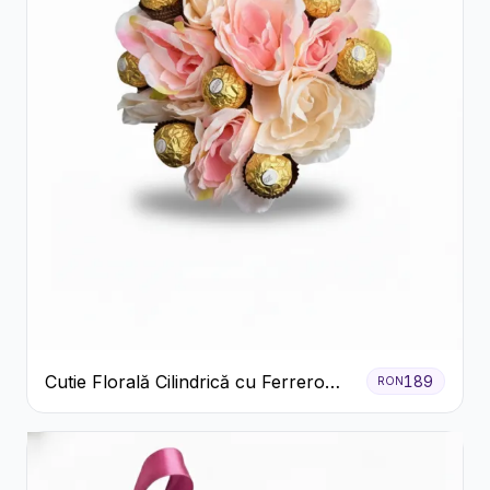
Cutie Florală Cilindrică cu Ferrero
189
RON
Rocher și Trandafiri Pastel