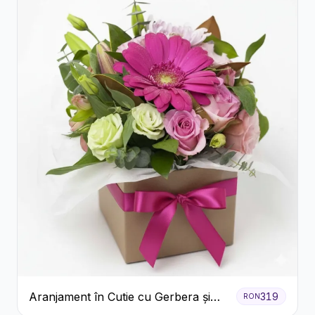
Aranjament în Cutie cu Gerbera și
319
RON
Trandafiri Roz