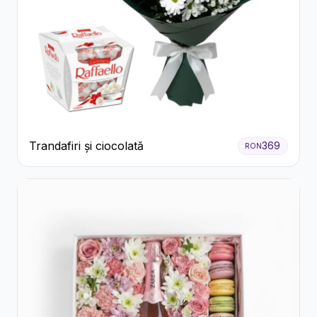
Trandafiri și ciocolată
369
RON