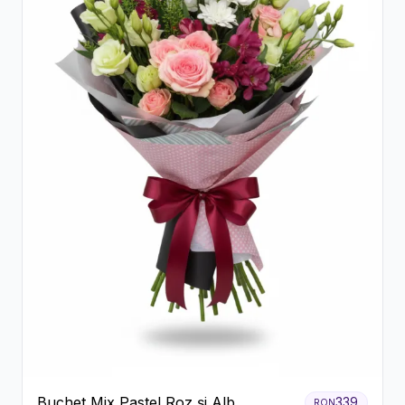
Buchet Mix Pastel Roz și Alb
339
RON