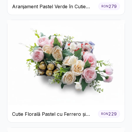
Aranjament Pastel Verde în Cutie
279
RON
Galben Pal
Cutie Florală Pastel cu Ferrero și
229
RON
Raffaello