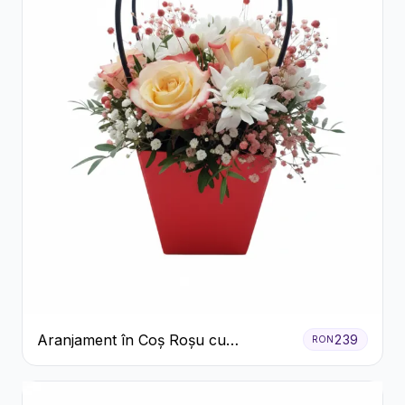
Aranjament în Coș Roșu cu
239
RON
Trandafiri și Crizanteme Albe