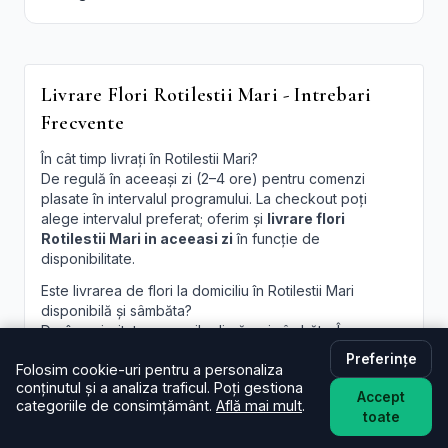
Livrare Flori Rotilestii Mari - Intrebari
Frecvente
În cât timp livrați în Rotilestii Mari?
De regulă în aceeași zi (2–4 ore) pentru comenzi
plasate în intervalul programului. La checkout poți
alege intervalul preferat; oferim și
livrare flori
Rotilestii Mari in aceeasi zi
în funcție de
disponibilitate.
Este livrarea de flori la domiciliu în Rotilestii Mari
disponibilă și sâmbăta?
Da, în majoritatea cazurilor livrăm și sâmbăta. În
perioade aglomerate pot exista sloturi limitate, afișate
Preferințe
Folosim cookie-uri pentru a personaliza
la finalizare.
conținutul și a analiza traficul. Poți gestiona
Accept
Pot programa livrarea pentru o oră anume în Rotilestii
categoriile de consimțământ.
Află mai mult
.
toate
Mari?
Oferim intervale orare; pentru ore fixe încercăm să