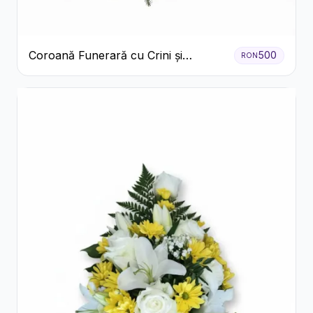
Coroană Funerară cu Crini și
500
RON
Garoafe Albe