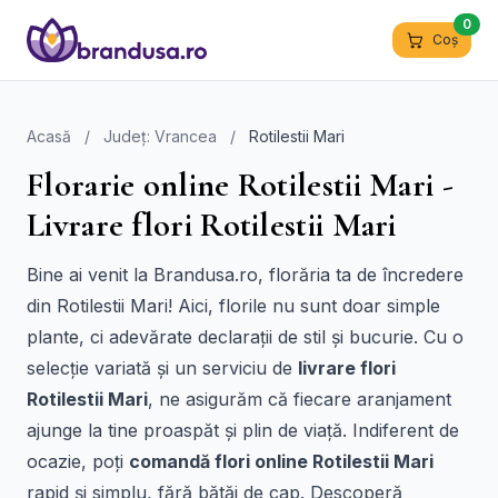
0
Coș
Acasă
/
Județ: Vrancea
/
Rotilestii Mari
Florarie online Rotilestii Mari -
Livrare flori Rotilestii Mari
Bine ai venit la Brandusa.ro, florăria ta de încredere
din Rotilestii Mari! Aici, florile nu sunt doar simple
plante, ci adevărate declarații de stil și bucurie. Cu o
selecție variată și un serviciu de
livrare flori
Rotilestii Mari
, ne asigurăm că fiecare aranjament
ajunge la tine proaspăt și plin de viață. Indiferent de
ocazie, poți
comandă flori online Rotilestii Mari
rapid și simplu, fără bătăi de cap. Descoperă