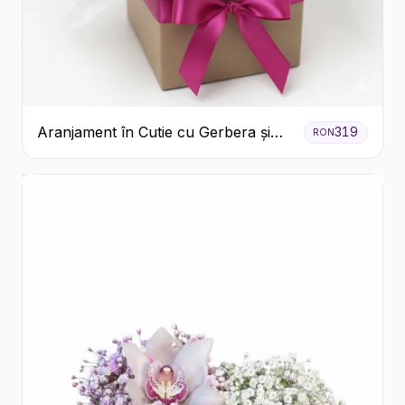
Aranjament în Cutie cu Gerbera și
319
RON
Trandafiri Roz