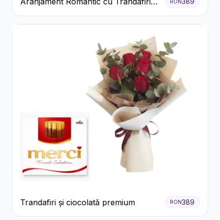
Aranjament Romantic cu Trandafiri
389
RON
Roșii și Șampanie rose
Trandafiri și ciocolată premium
389
RON