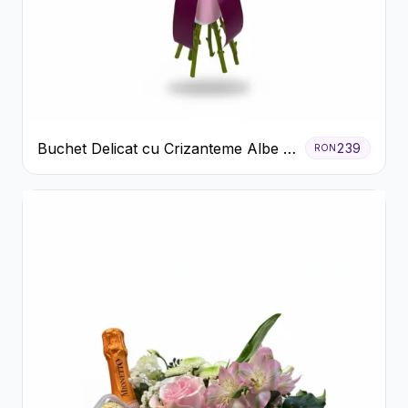
Buchet Delicat cu Crizanteme Albe și
239
RON
Mov