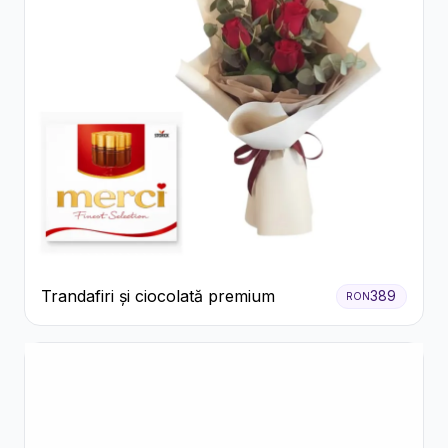
Trandafiri și ciocolată premium
389
RON