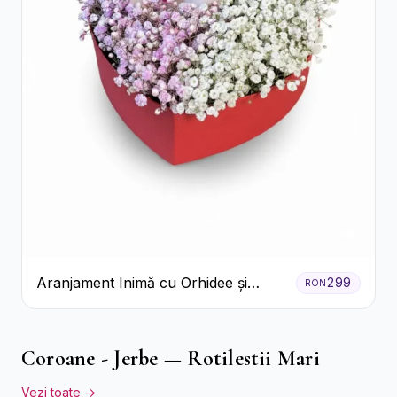
Aranjament Inimă cu Orhidee și
299
RON
Floarea Miresei
Coroane - Jerbe — Rotilestii Mari
Vezi toate →