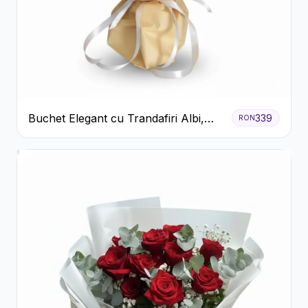
Buchet Elegant cu Trandafiri Albi,
339
RON
Hortensie și Crizanteme Crem