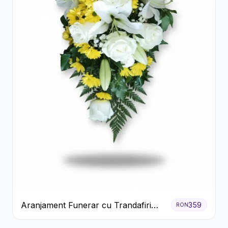
Aranjament Funerar cu Trandafiri
359
RON
Albi Crizanteme Galbene și Crini