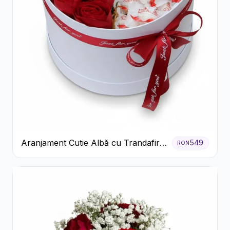
Aranjament Cutie Albă cu Trandafiri
549
RON
Roșii și Raffaello