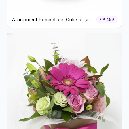
Aranjament Romantic în Cutie Roșie
459
RON
cu Trandafiri și Crizanteme