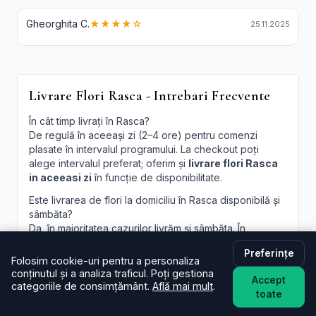
Gheorghita C.
★★★★☆
25.11.2025
Livrare Flori Rasca - Intrebari Frecvente
În cât timp livrați în Rasca?
De regulă în aceeași zi (2–4 ore) pentru comenzi
plasate în intervalul programului. La checkout poți
alege intervalul preferat; oferim și
livrare flori Rasca
in aceeasi zi
în funcție de disponibilitate.
Este livrarea de flori la domiciliu în Rasca disponibilă și
sâmbăta?
Da, în majoritatea cazurilor livrăm și sâmbăta. În
perioade aglomerate pot exista sloturi limitate, afișate
Preferințe
la finalizare.
Folosim cookie-uri pentru a personaliza
conținutul și a analiza traficul. Poți gestiona
Pot programa livrarea pentru o oră anume în Rasca?
Accept
categoriile de consimțământ.
Află mai mult
.
Oferim intervale orare; pentru ore fixe încercăm să
toate
acomodăm cererea, în funcție de traseul curierilor.