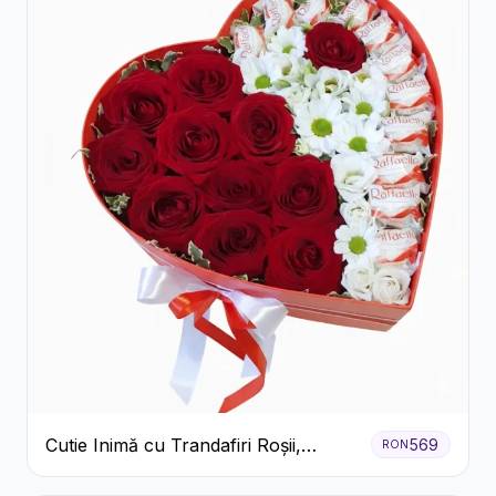
Cutie Inimă cu Trandafiri Roșii,
569
RON
Crizanteme Albe și Bomboane