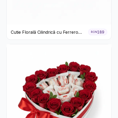
Cutie Florală Cilindrică cu Ferrero
189
RON
Rocher și Trandafiri Pastel