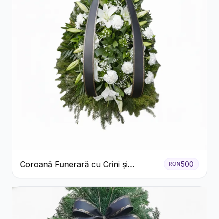
Coroană Funerară cu Crini și
500
RON
Garoafe Albe