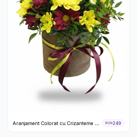
Aranjament Colorat cu Crizanteme în
249
RON
Cutie Rustică