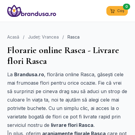
0
Coș
Acasă
/
Județ: Vrancea
/
Rasca
Florarie online Rasca - Livrare
flori Rasca
La
Brandusa.ro
, florăria online Rasca, găsești cele
mai frumoase flori pentru orice ocazie. Fie că vrei
să surprinzi pe cineva drag sau să aduci un strop de
culoare în viața ta, noi te ajutăm să alegi cele mai
potrivite buchete. Cu un simplu clic, ai acces la o
varietate bogată de flori ce pot fi livrate rapid prin
serviciul nostru de
livrare flori Rasca
.
În plus, oferim
aranjamente florale Rasca
care pot