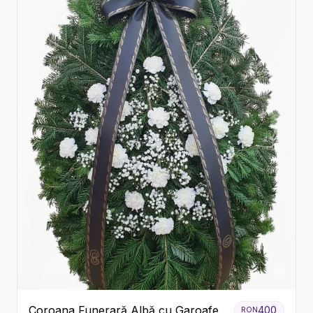
Coroana Funerară Albă cu Garoafe
400
RON