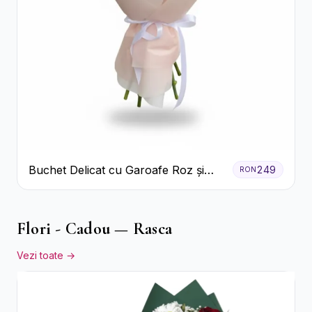
Buchet Delicat cu Garoafe Roz și
249
RON
Crizanteme Albe
Flori - Cadou — Rasca
Vezi toate →