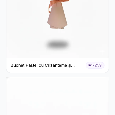
Buchet Pastel cu Crizanteme și
259
RON
Garoafe