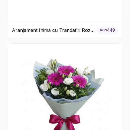
Aranjament Inimă cu Trandafiri Roz
449
RON
și Gypsophila Albă