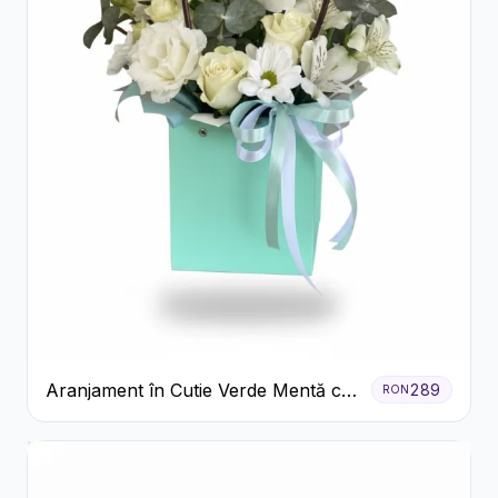
Aranjament în Cutie Verde Mentă cu
289
RON
Trandafiri și Alstroemeria