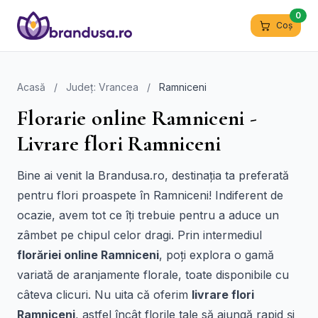
0
Coș
Acasă
/
Județ: Vrancea
/
Ramniceni
Florarie online Ramniceni -
Livrare flori Ramniceni
Bine ai venit la Brandusa.ro, destinația ta preferată
pentru flori proaspete în Ramniceni! Indiferent de
ocazie, avem tot ce îți trebuie pentru a aduce un
zâmbet pe chipul celor dragi. Prin intermediul
florăriei online Ramniceni
, poți explora o gamă
variată de aranjamente florale, toate disponibile cu
câteva clicuri. Nu uita că oferim
livrare flori
Ramniceni
, astfel încât florile tale să ajungă rapid și