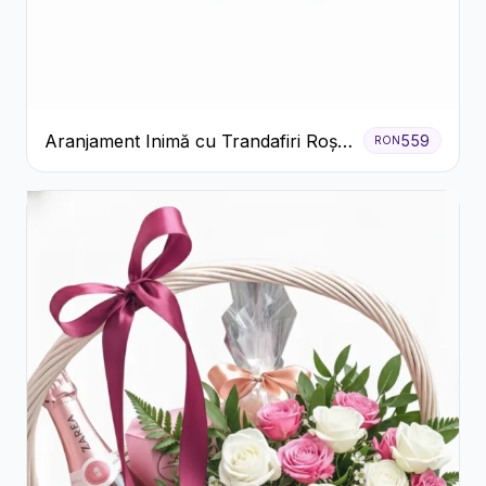
Aranjament Inimă cu Trandafiri Roșii
559
RON
și Ciocolată Ferrero Rocher