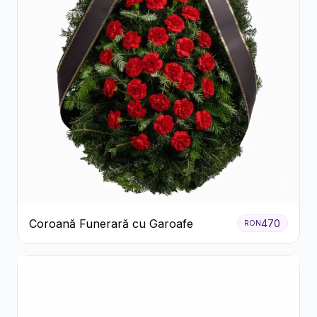
Coroană Funerară cu Garoafe
470
RON