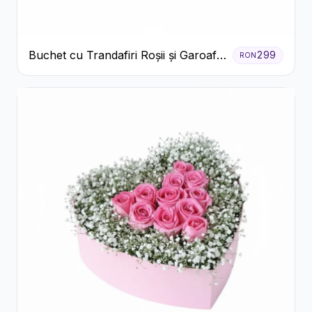
Buchet cu Trandafiri Roșii și Garoafe
299
RON
Roz Pal