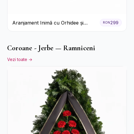
Aranjament Inimă cu Orhidee și
299
RON
Floarea Miresei
Coroane - Jerbe — Ramniceni
Vezi toate →