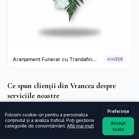
Aranjament Funerar cu Trandafiri
359
RON
Albi Crizanteme Galbene și Crini
Ce spun clienții din Vrancea despre
serviciile noastre
★★★★★
Media: 4.8 din 4 recenzii
Preferințe
Folosim cookie-uri pentru a personaliza
Diana P.
★★★★★
conținutul și a analiza traficul. Poți gestiona
11.12.2025
Accept
categoriile de consimțământ.
Află mai mult
.
Recomand!
toate