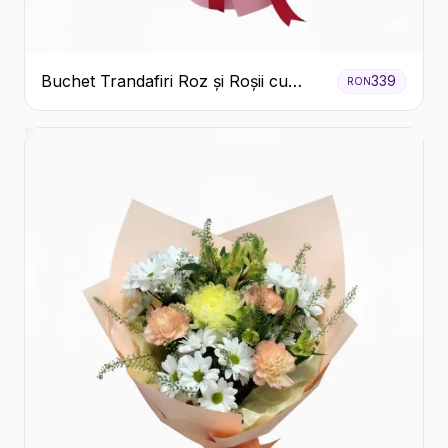
Buchet Trandafiri Roz și Roșii cu
339
RON
Eucalipt și Gypsophila