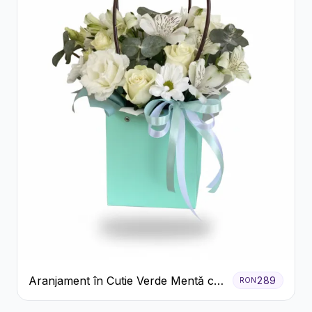
Aranjament în Cutie Verde Mentă cu
289
RON
Trandafiri și Alstroemeria