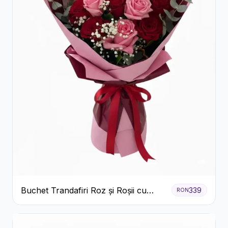
Buchet Trandafiri Roz și Roșii cu
339
RON
Eucalipt și Gypsophila