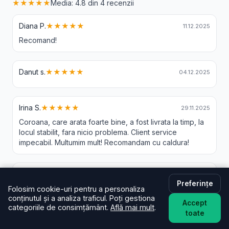
★★★★★
Media: 4.8 din 4 recenzii
Diana P.
★★★★★
11.12.2025
Recomand!
Danut s.
★★★★★
04.12.2025
Irina S.
★★★★★
29.11.2025
Coroana, care arata foarte bine, a fost livrata la timp, la
locul stabilit, fara nicio problema. Client service
impecabil. Multumim mult! Recomandam cu caldura!
Gheorghita C.
★★★★☆
25.11.2025
Preferințe
Folosim cookie-uri pentru a personaliza
conținutul și a analiza traficul. Poți gestiona
Accept
categoriile de consimțământ.
Află mai mult
.
toate
Livrare Flori Radacinesti - Intrebari