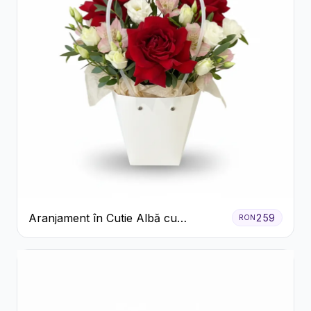
Aranjament în Cutie Albă cu
259
RON
Trandafiri Roșii și Lisianthus