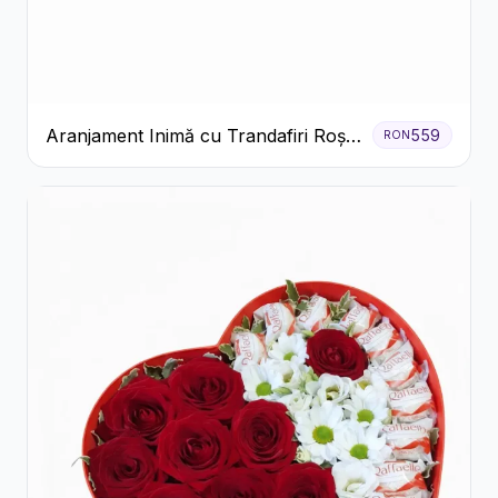
Aranjament Inimă cu Trandafiri Roșii
559
RON
și Ciocolată Ferrero Rocher