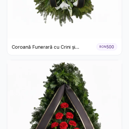
Coroană Funerară cu Crini și
500
RON
Garoafe Albe