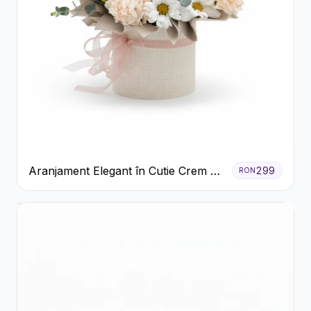
Aranjament Elegant în Cutie Crem cu
299
RON
Crizanteme și Trandafiri