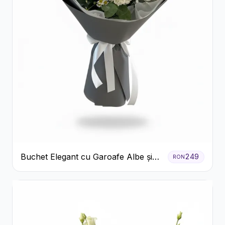
Buchet Elegant cu Garoafe Albe și
249
RON
Eucalipt