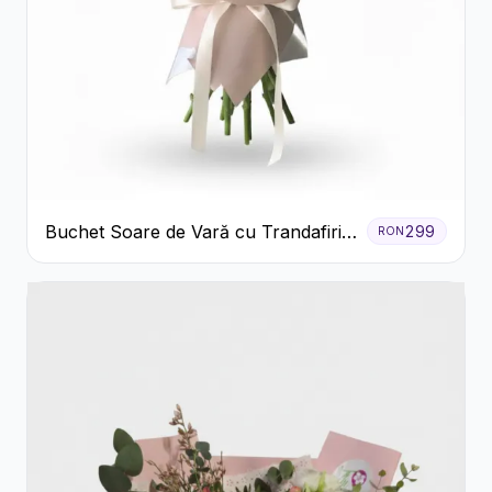
Buchet Soare de Vară cu Trandafiri
299
RON
Galbeni și Crizanteme Albe