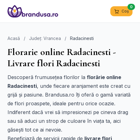
0
Coș
Acasă
/
Județ: Vrancea
/
Radacinesti
Florarie online Radacinesti -
Livrare flori Radacinesti
Descoperă frumusețea florilor la
florărie online
Radacinesti
, unde fiecare aranjament este creat cu
grijă și pasiune. Brandusa.ro îți oferă o gamă variată
de flori proaspete, ideale pentru orice ocazie.
Indiferent dacă vrei să impresionezi pe cineva drag
sau să aduci un strop de culoare în viața ta, aici
găsești tot ce ai nevoie.
Beneficiază de servicii rapide de
livrare flori