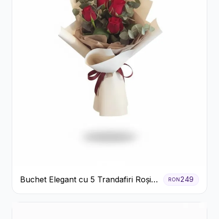
Buchet Elegant cu 5 Trandafiri Roșii
249
RON
și Eucalipt