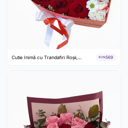
Cutie Inimă cu Trandafiri Roșii,
569
RON
Crizanteme Albe și Bomboane
Raffaello