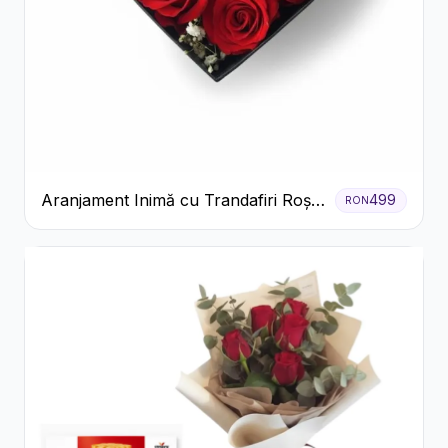
Aranjament Inimă cu Trandafiri Roșii
499
RON
și Floarea Miresei