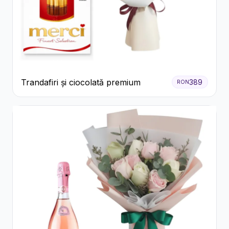
Trandafiri și ciocolată premium
389
RON