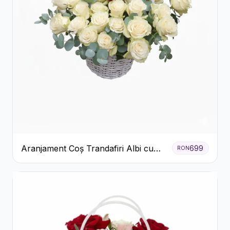
Aranjament Coș Trandafiri Albi cu
699
RON
Accent Roșu