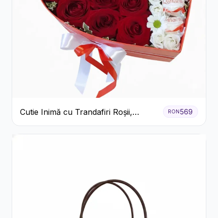
Cutie Inimă cu Trandafiri Roșii,
569
RON
Crizanteme Albe și Bomboane
Raffaello