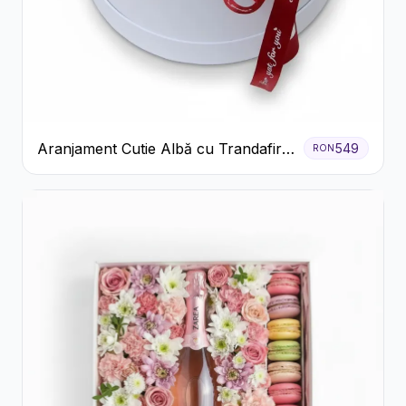
Aranjament Cutie Albă cu Trandafiri
549
RON
Roșii și Raffaello