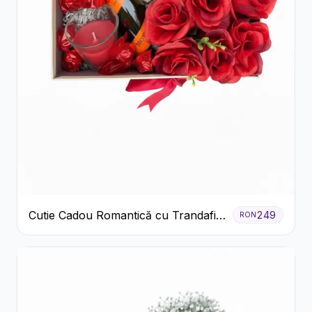
Cutie Cadou Romantică cu Trandafiri
249
RON
Șampanie și Lumânare