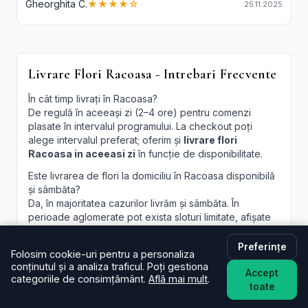
Gheorghita C.
★★★★☆
25.11.2025
Livrare Flori Racoasa - Intrebari Frecvente
În cât timp livrați în Racoasa?
De regulă în aceeași zi (2–4 ore) pentru comenzi
plasate în intervalul programului. La checkout poți
alege intervalul preferat; oferim și
livrare flori
Racoasa in aceeasi zi
în funcție de disponibilitate.
Este livrarea de flori la domiciliu în Racoasa disponibilă
și sâmbăta?
Da, în majoritatea cazurilor livrăm și sâmbăta. În
perioade aglomerate pot exista sloturi limitate, afișate
la finalizare.
Preferințe
Pot programa livrarea pentru o oră anume în Racoasa?
Folosim cookie-uri pentru a personaliza
conținutul și a analiza traficul. Poți gestiona
Oferim intervale orare; pentru ore fixe încercăm să
Accept
categoriile de consimțământ.
Află mai mult
.
acomodăm cererea, în funcție de traseul curierilor.
toate
Pot adăuga un mesaj personalizat la buchet?