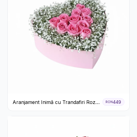
Aranjament Inimă cu Trandafiri Roz
449
RON
și Gypsophila Albă