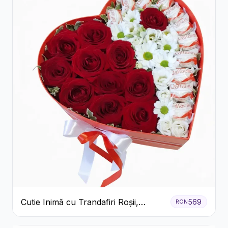
Cutie Inimă cu Trandafiri Roșii,
569
RON
Crizanteme Albe și Bomboane
Raffaello