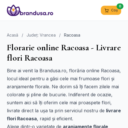
0
Coș
Acasă
/
Județ: Vrancea
/
Racoasa
Florarie online Racoasa - Livrare
flori Racoasa
Bine ai venit la Brandusa.ro, florăria online Racoasa,
locul ideal pentru a găsi cele mai frumoase flori și
aranjamente florale. Ne dorim să îți facem zilele mai
colorate și pline de bucurie. Indiferent de ocazie,
suntem aici să îți oferim cele mai proaspete flori,
livrate direct la ușa ta prin serviciul nostru de
livrare
flori Racoasa
, rapid și eficient.
Alege dintr-o varietate de
aranjamente florale