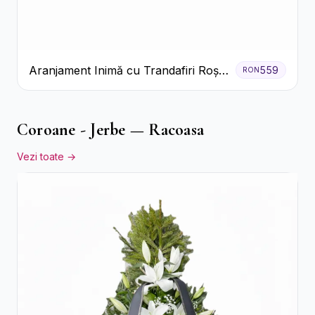
Aranjament Inimă cu Trandafiri Roșii
559
RON
și Ciocolată Ferrero Rocher
Coroane - Jerbe — Racoasa
Vezi toate →