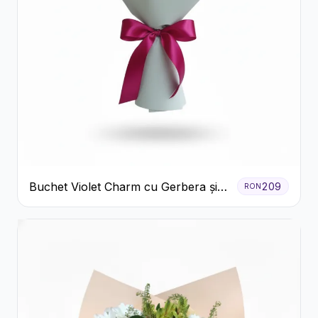
Buchet Violet Charm cu Gerbera și
209
RON
Lisianthus Alb