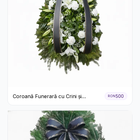
Coroană Funerară cu Crini și
500
RON
Garoafe Albe