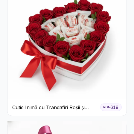
Cutie Inimă cu Trandafiri Roșii și
619
RON
Bomboane Raffaello