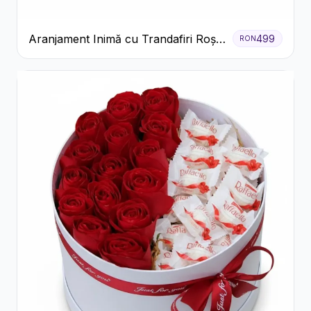
Aranjament Inimă cu Trandafiri Roșii
499
RON
și Floarea Miresei