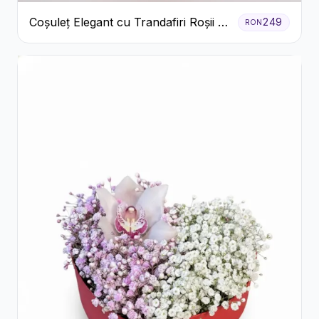
Coșuleț Elegant cu Trandafiri Roșii și
249
RON
Lisianthus Alb