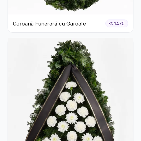
Coroană Funerară cu Garoafe
470
RON