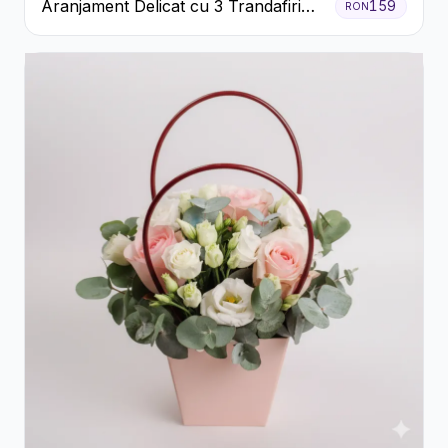
Aranjament Delicat cu 3 Trandafiri
159
RON
Roz în Cutie Albă