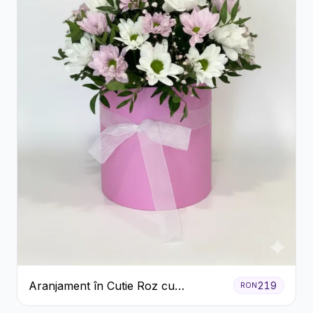
Aranjament în Cutie Roz cu
219
RON
Crizanteme Albe și Lila