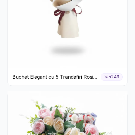
Buchet Elegant cu 5 Trandafiri Roșii
249
RON
și Eucalipt