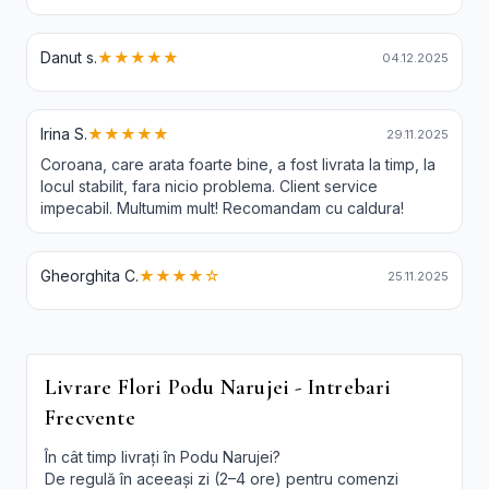
Danut s.
★★★★★
04.12.2025
Irina S.
★★★★★
29.11.2025
Coroana, care arata foarte bine, a fost livrata la timp, la
locul stabilit, fara nicio problema. Client service
impecabil. Multumim mult! Recomandam cu caldura!
Gheorghita C.
★★★★☆
25.11.2025
Livrare Flori Podu Narujei - Intrebari
Frecvente
În cât timp livrați în Podu Narujei?
De regulă în aceeași zi (2–4 ore) pentru comenzi