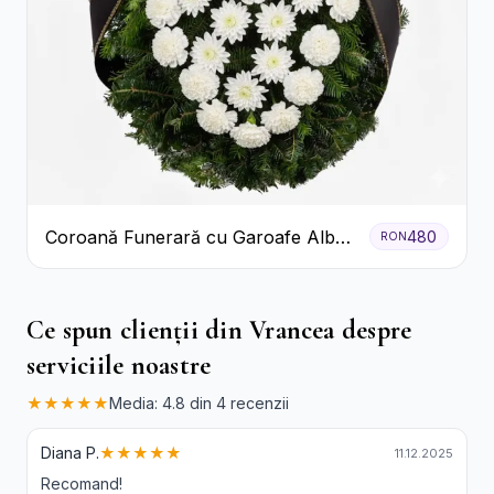
Coroană Funerară cu Garoafe Albe
480
RON
și Crizanteme
Ce spun clienții din Vrancea despre
serviciile noastre
★★★★★
Media: 4.8 din 4 recenzii
Diana P.
★★★★★
11.12.2025
Recomand!