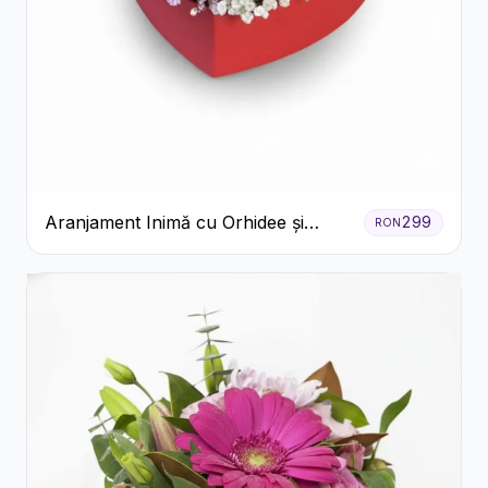
Aranjament Inimă cu Orhidee și
299
RON
Floarea Miresei