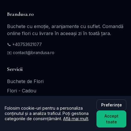
Brandusa.ro
Buchete cu emoție, aranjamente cu suflet. Comandă
online flori cu livrare în aceeași zi în toată țara.
📞
+40753621077
✉️ contact@brandusa.ro
Servicii
Buchete de Flori
Flori - Cadou
Aranjamente Florale
Preferințe
Folosim cookie-uri pentru a personaliza
Coroane - Jerbe
conținutul și a analiza traficul. Poți gestiona
Accept
Cutii Cadou
categoriile de consimțământ.
Află mai mult
.
toate