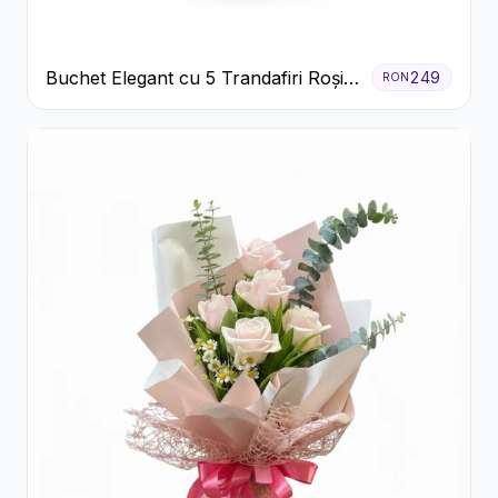
Buchet Elegant cu 5 Trandafiri Roșii
249
RON
și Eucalipt