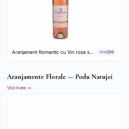
Aranjament Romantic cu Vin roze si
399
RON
Flori pastel
Aranjamente Florale — Podu Narujei
Vezi toate →