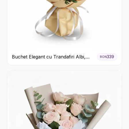
Buchet Elegant cu Trandafiri Albi,
339
RON
Hortensie și Crizanteme Crem