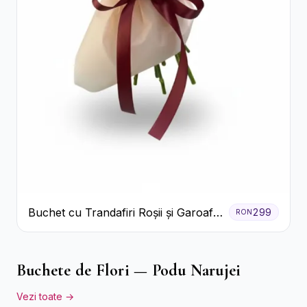
Buchet cu Trandafiri Roșii și Garoafe
299
RON
Roz Pal
Buchete de Flori — Podu Narujei
Vezi toate →