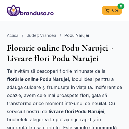
0
Coș
Acasă
/
Județ: Vrancea
/
Podu Narujei
Florarie online Podu Narujei -
Livrare flori Podu Narujei
Te invităm să descoperi florile minunate de la
florărie online Podu Narujei
, locul ideal pentru a
adăuga culoare și frumusețe în viața ta. Indiferent de
ocazie, avem cele mai proaspete flori, gata să
transforme orice moment într-unul de neuitat. Cu
serviciul nostru de
livrare flori Podu Narujei
,
buchetele alegerea ta pot ajunge rapid și în
siguranță la ușa doritului. Este simplu să
comandă