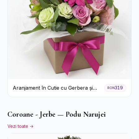
Aranjament în Cutie cu Gerbera și
319
RON
Trandafiri Roz
Coroane - Jerbe — Podu Narujei
Vezi toate →