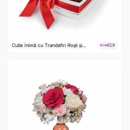
Cutie Inimă cu Trandafiri Roșii și
619
RON
Bomboane Raffaello