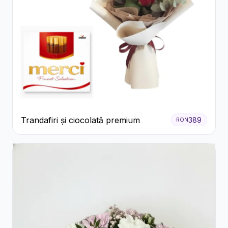
Trandafiri și ciocolată premium
389
RON