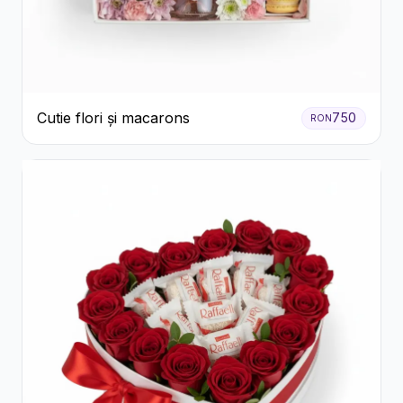
Cutie flori și macarons
750
RON