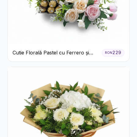
Cutie Florală Pastel cu Ferrero și
229
RON
Raffaello