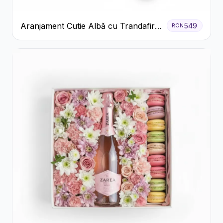
Aranjament Cutie Albă cu Trandafiri
549
RON
Roșii și Raffaello