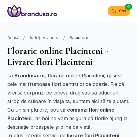
0
Coș
Acasă
/
Județ: Vrancea
/
Placinteni
Florarie online Placinteni -
Livrare flori Placinteni
La
Brandusa.ro
, florăria online Placinteni, găsești
cele mai frumoase flori pentru orice ocazie. Fie că
vrei să surprinzi pe cineva drag sau să aduci un
strop de culoare în viața ta, suntem aici să te ajutăm.
Cu un simplu clic, poți să
comanzi flori online
Placinteni
, iar noi ne vom asigura că florile ajung la
destinație proaspete și pline de viață.
În plus, oferim servicii de
livrare flori Placinteni
,