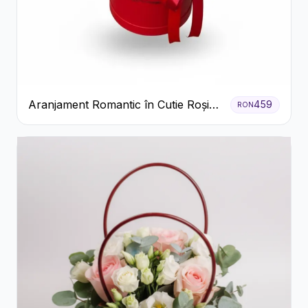
Aranjament Romantic în Cutie Roșie
459
RON
cu Trandafiri și Crizanteme