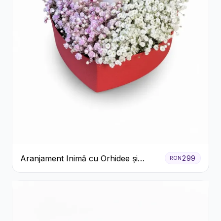
Aranjament Inimă cu Orhidee și
299
RON
Floarea Miresei