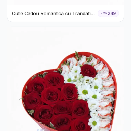
Cutie Cadou Romantică cu Trandafiri
249
RON
Șampanie și Lumânare