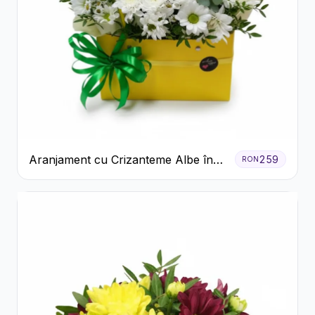
Aranjament cu Crizanteme Albe în
259
RON
Cutie Galbenă