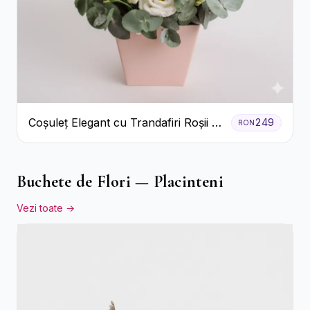
Coșuleț Elegant cu Trandafiri Roșii și
249
RON
Lisianthus Alb
Buchete de Flori — Placinteni
Vezi toate →