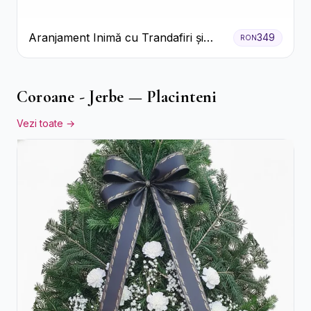
Aranjament Inimă cu Trandafiri și
349
RON
Praline Ferrero
Coroane - Jerbe — Placinteni
Vezi toate →