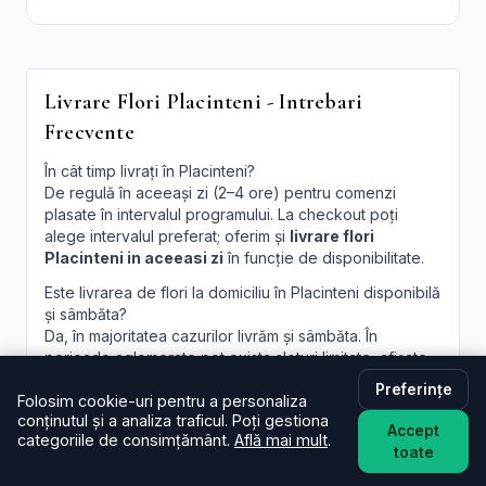
Livrare Flori Placinteni - Intrebari
Frecvente
În cât timp livrați în Placinteni?
De regulă în aceeași zi (2–4 ore) pentru comenzi
plasate în intervalul programului. La checkout poți
alege intervalul preferat; oferim și
livrare flori
Placinteni in aceeasi zi
în funcție de disponibilitate.
Este livrarea de flori la domiciliu în Placinteni disponibilă
și sâmbăta?
Da, în majoritatea cazurilor livrăm și sâmbăta. În
perioade aglomerate pot exista sloturi limitate, afișate
la finalizare.
Preferințe
Folosim cookie-uri pentru a personaliza
Pot programa livrarea pentru o oră anume în Placinteni?
conținutul și a analiza traficul. Poți gestiona
Accept
Oferim intervale orare; pentru ore fixe încercăm să
categoriile de consimțământ.
Află mai mult
.
toate
acomodăm cererea, în funcție de traseul curierilor.