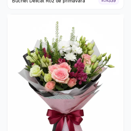
Buchet Delicat Roz de primăvară
339
RON