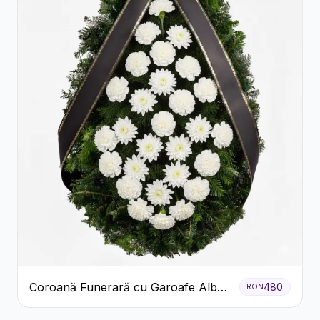
Coroană Funerară cu Garoafe Albe
480
RON
și Crizanteme