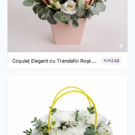
Coșuleț Elegant cu Trandafiri Roșii și
249
RON
Lisianthus Alb