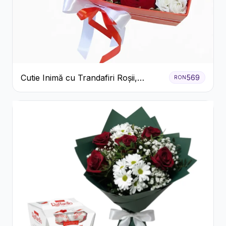
Cutie Inimă cu Trandafiri Roșii,
569
RON
Crizanteme Albe și Bomboane
Raffaello