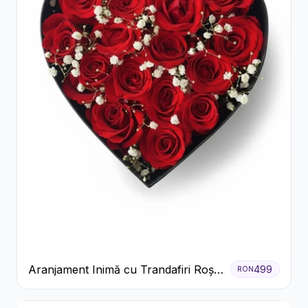
Aranjament Inimă cu Trandafiri Roșii
499
RON
și Floarea Miresei