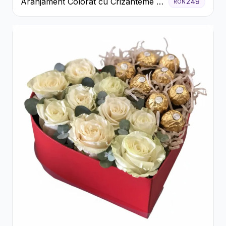
Aranjament Colorat cu Crizanteme în
249
RON
Cutie Rustică