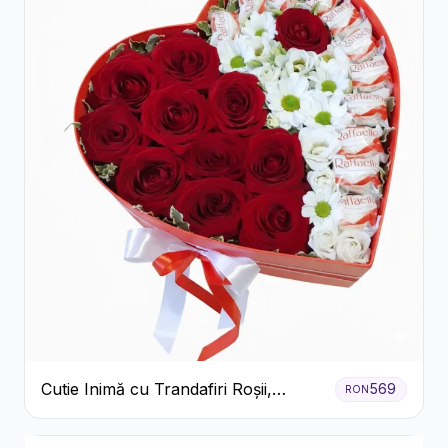
Cutie Inimă cu Trandafiri Roșii,
569
RON
Crizanteme Albe și Bomboane
Raffaello