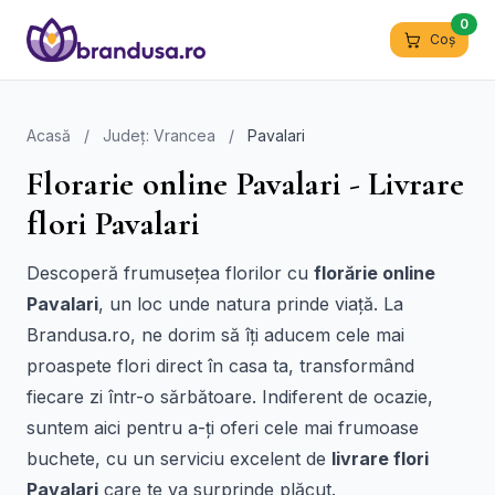
0
Coș
Acasă
/
Județ: Vrancea
/
Pavalari
Florarie online Pavalari - Livrare
flori Pavalari
Descoperă frumusețea florilor cu
florărie online
Pavalari
, un loc unde natura prinde viață. La
Brandusa.ro, ne dorim să îți aducem cele mai
proaspete flori direct în casa ta, transformând
fiecare zi într-o sărbătoare. Indiferent de ocazie,
suntem aici pentru a-ți oferi cele mai frumoase
buchete, cu un serviciu excelent de
livrare flori
Pavalari
care te va surprinde plăcut.