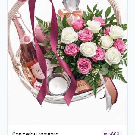
Coș cadou romantic
800
RON