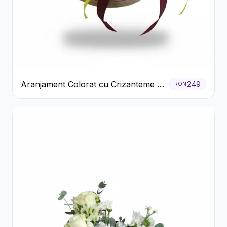
Aranjament Colorat cu Crizanteme în
249
RON
Cutie Rustică