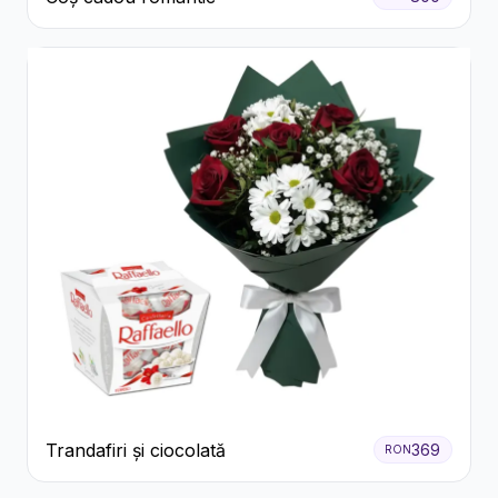
Trandafiri și ciocolată
369
RON