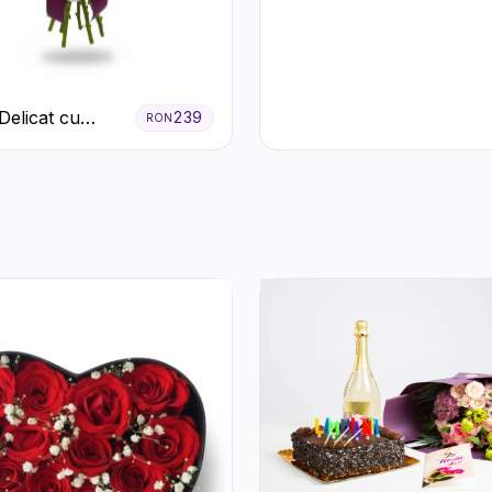
Trandafiri Roșii și
Crizanteme Albe
Delicat cu
239
RON
eme Albe și