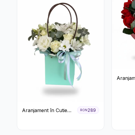
Aranjam
Roșie cu
Ferrero
Premiu
Aranjament în Cutie
289
RON
Verde Mentă cu
Trandafiri și
Alstroemeria