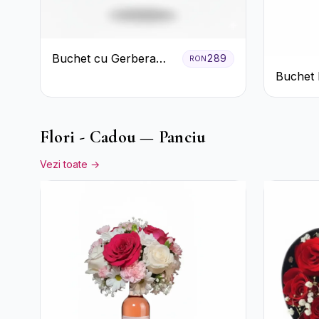
Buchet cu Gerbera
289
RON
Roz și Crizanteme
Buchet 
Verzi
Crizant
Mov
Flori - Cadou — Panciu
Vezi toate →