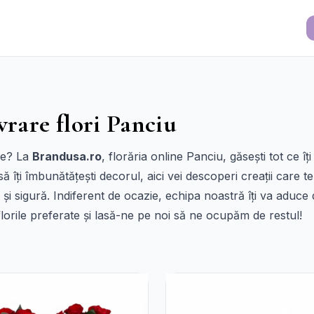
vrare flori Panciu
ice? La
Brandusa.ro
, florăria online Panciu, găsești tot ce 
să îți îmbunătățești decorul, aici vei descoperi creații care t
 și sigură. Indiferent de ocazie, echipa noastră îți va aduc
e florile preferate și lasă-ne pe noi să ne ocupăm de restul!