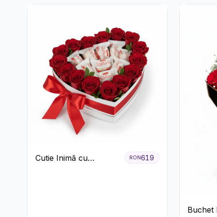
Cutie Inimă cu
619
RON
Trandafiri Roșii și
Bomboane Raffaello
Buchet R