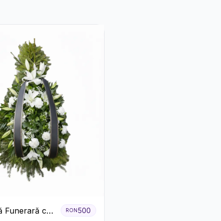
 Funerară cu
500
RON