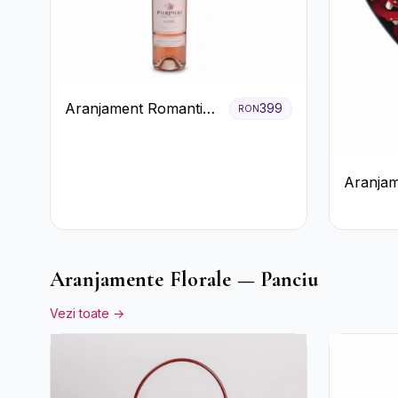
Aranjament Romantic
399
RON
cu Vin roze si Flori
pastel
Aranjam
Trandafi
Floarea
Aranjamente Florale — Panciu
Vezi toate →