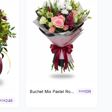
Buchet Mix Pastel Roz
339
RON
și Alb
249
RON