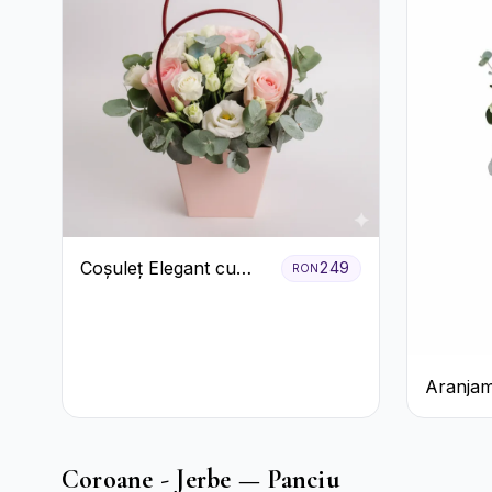
Coșuleț Elegant cu
249
RON
Trandafiri Roșii și
Lisianthus Alb
Aranjam
Verde î
Pal
Coroane - Jerbe — Panciu