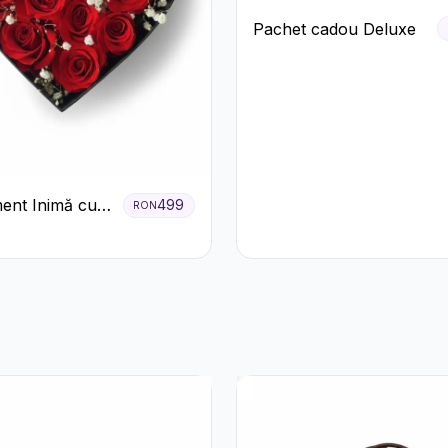
Pachet cadou Deluxe
ent Inimă cu
499
RON
ri Roșii și
 Miresei