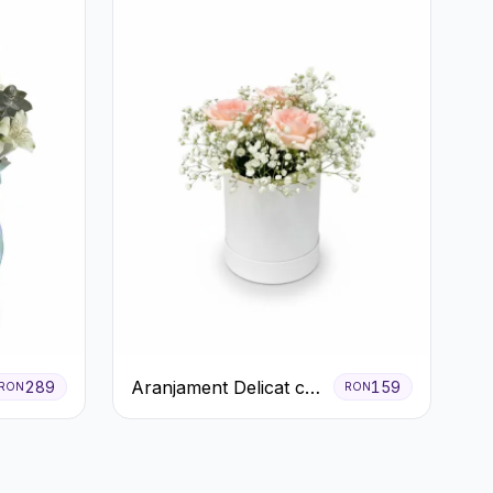
Aranjament Delicat cu
289
159
RON
RON
3 Trandafiri Roz în
Cutie Albă