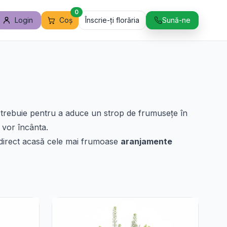
0
Login
Coș
Înscrie-ți florăria
Sună-ne
îți trebuie pentru a aduce un strop de frumusețe în
e vor încânta.
e direct acasă cele mai frumoase
aranjamente