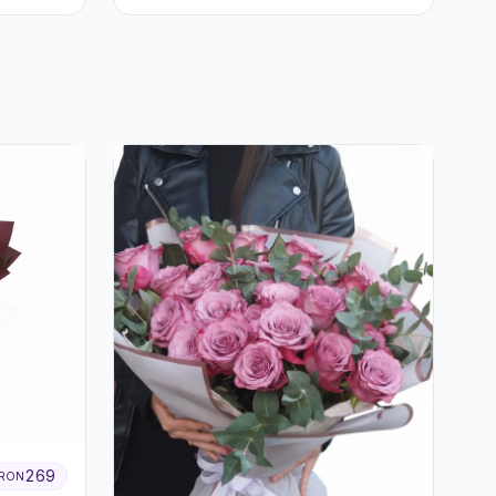
269
RON