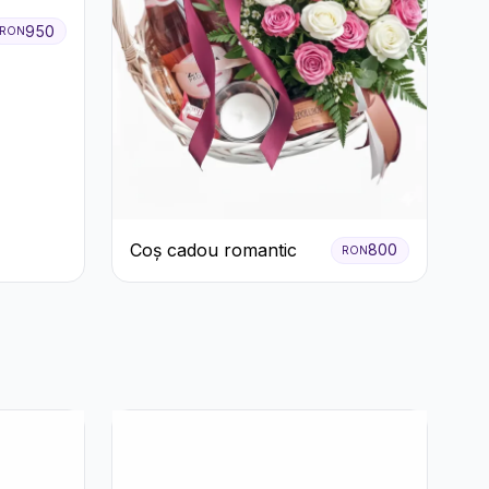
950
RON
Coș cadou romantic
800
RON