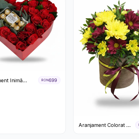
ent Inimă
699
RON
 Trandafiri și
 Rocher
m
Aranjament Colorat cu
Crizanteme în Cutie