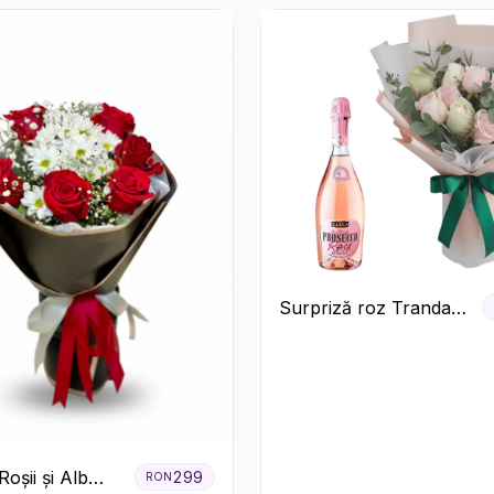
Rustică
Surpriză roz Trandafiri
și prosecco
oșii și Alb
299
RON