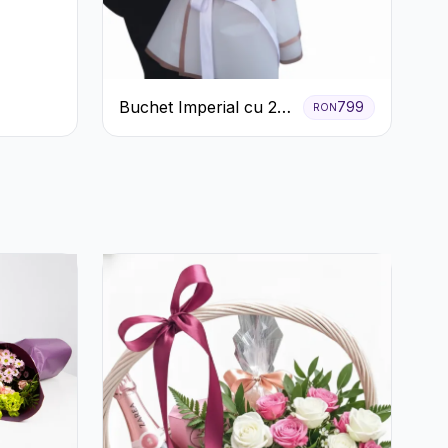
Buchet Imperial cu 25
799
RON
Trandafiri