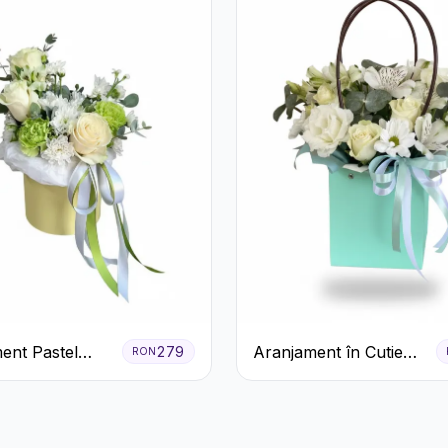
ent Pastel
Aranjament în Cutie
279
RON
n Cutie Galben
Verde Mentă cu
Trandafiri și
Alstroemeria