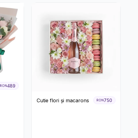
489
RON
Cutie flori și macarons
750
RON