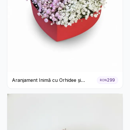
Aranjament Inimă cu Orhidee și
299
RON
Floarea Miresei