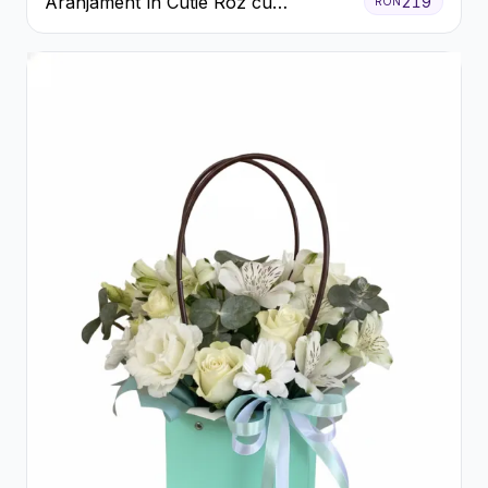
Aranjament în Cutie Roz cu
219
RON
Crizanteme Albe și Lila