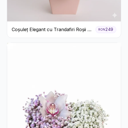
Coșuleț Elegant cu Trandafiri Roșii și
249
RON
Lisianthus Alb