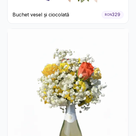
Buchet vesel și ciocolată
329
RON