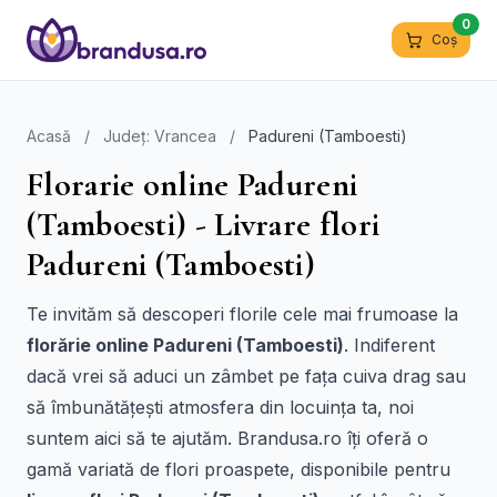
0
Coș
Acasă
/
Județ: Vrancea
/
Padureni (Tamboesti)
Florarie online Padureni
(Tamboesti) - Livrare flori
Padureni (Tamboesti)
Te invităm să descoperi florile cele mai frumoase la
florărie online Padureni (Tamboesti)
. Indiferent
dacă vrei să aduci un zâmbet pe fața cuiva drag sau
să îmbunătățești atmosfera din locuința ta, noi
suntem aici să te ajutăm. Brandusa.ro îți oferă o
gamă variată de flori proaspete, disponibile pentru