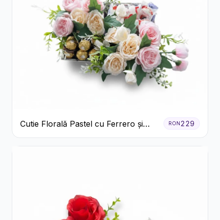
Cutie Florală Pastel cu Ferrero și
229
RON
Raffaello