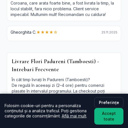
Coroana, care arata foarte bine, a fost livrata la timp, la
locul stabilit, fara nicio problema. Client service
impecabil. Multumim mult! Recomandam cu caldura!
Gheorghita C.
★★★★☆
25.11.2025
Livrare Flori Padureni (Tamboesti) -
Intrebari Frecvente
În cât timp livrați în Padureni (Tamboesti)?
De regulă în aceeași zi (2–4 ore) pentru comenzi
plasate în intervalul programului. La checkout poți
alege intervalul preferat; oferim și
livrare flori
Padureni (Tamboesti) in aceeasi zi
în funcție de
Preferințe
Folosim cookie-uri pentru a personaliza
disponibilitate.
conținutul și a analiza traficul. Poți gestiona
Accept
categoriile de consimțământ.
Află mai mult
.
Este livrarea de flori la domiciliu în Padureni
toate
(Tamboesti) disponibilă și sâmbăta?