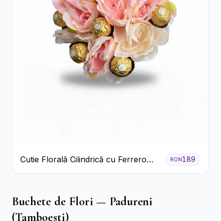
Cutie Florală Cilindrică cu Ferrero
189
RON
Rocher și Trandafiri Pastel
Buchete de Flori — Padureni
(Tamboesti)