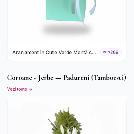
Aranjament în Cutie Verde Mentă cu
289
RON
Trandafiri și Alstroemeria
Coroane - Jerbe — Padureni (Tamboesti)
Vezi toate →