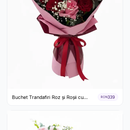
Buchet Trandafiri Roz și Roșii cu
339
RON
Eucalipt și Gypsophila