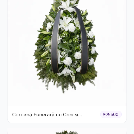
Coroană Funerară cu Crini și
500
RON
Garoafe Albe