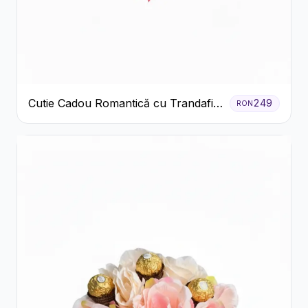
Cutie Cadou Romantică cu Trandafiri
249
RON
Șampanie și Lumânare