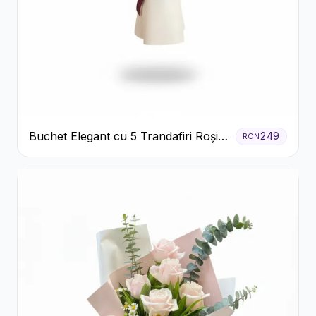
Buchet Elegant cu 5 Trandafiri Roșii
249
RON
și Eucalipt