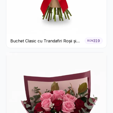
Buchet Clasic cu Trandafiri Roșii și
319
RON
Gypsophila