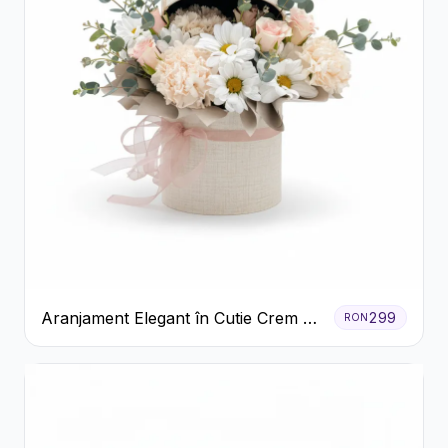
Aranjament Elegant în Cutie Crem cu
299
RON
Crizanteme și Trandafiri