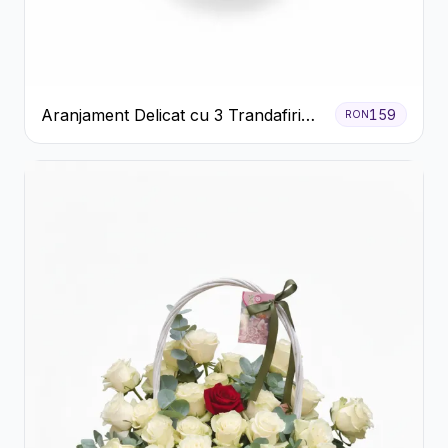
Aranjament Delicat cu 3 Trandafiri
159
RON
Roz în Cutie Albă