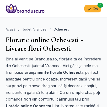
0
Coș
Acasă
/
Județ: Vrancea
/
Ochesesti
Florarie online Ochesesti -
Livrare flori Ochesesti
Bine ai venit pe Brandusa.ro, florăria ta de încredere
din Ochesesti, județul Vrancea! Aici găsești cele mai
frumoase
aranjamente florale Ochesesti
, perfect
adaptate pentru orice ocazie. Indiferent dacă vrei să
surprinzi pe cineva drag sau să îți decorezi spațiul,
noi suntem gata să te ajutăm. Cu un simplu clic, poți
comanda flori din confortul căminului tău prin
florărie online Ochesesti
, iar livrarea este rapidă și