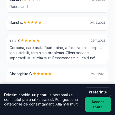
Recomand!
Danut s.
★★★★★
04.12.2025
Irina S.
★★★★★
29.11.2025
Coroana, care arata foarte bine, a fost livrata la timp, la
locul stabilit, fara nicio problema. Client service
impecabil. Multumim mult! Recomandam cu caldura!
Gheorghita C.
★★★★☆
25.11.2025
Preferințe
Folosim cookie-uri pentru a personaliza
Livrare Flori Ochesesti - Intrebari
conținutul și a analiza traficul. Poți gestiona
Accept
categoriile de consimțământ.
Află mai mult
.
Frecvente
toate