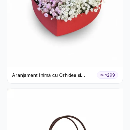
Aranjament Inimă cu Orhidee și
299
RON
Floarea Miresei