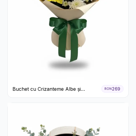
Buchet cu Crizanteme Albe și
269
RON
Galbene