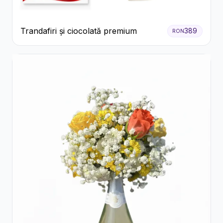
Trandafiri și ciocolată premium
389
RON