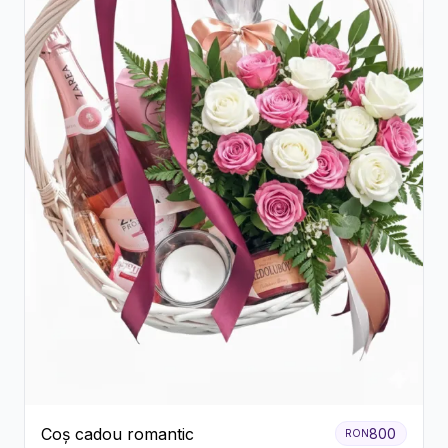
Coș cadou romantic
800
RON