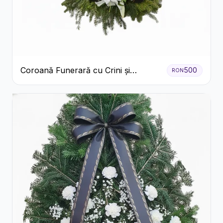
Coroană Funerară cu Crini și
500
RON
Garoafe Albe