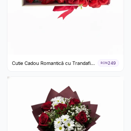
Cutie Cadou Romantică cu Trandafiri
249
RON
Șampanie și Lumânare