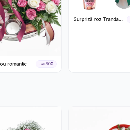
Surpriză roz Trandafiri
și prosecco
ou romantic
800
RON