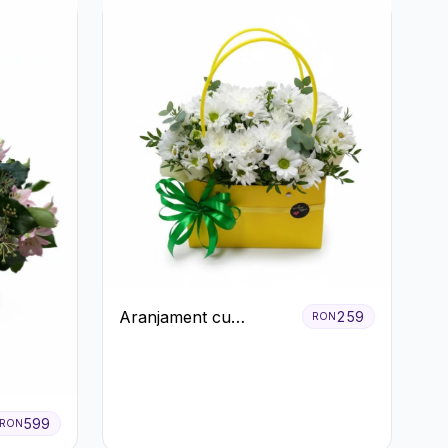
Aranjament cu
259
RON
Crizanteme Albe în
Cutie Galbenă
599
RON