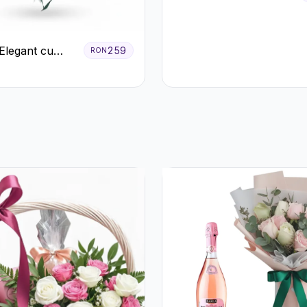
Trandafiri Roz și Albi
Elegant cu
259
RON
Roșii și
 Miresei