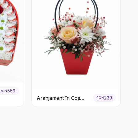
569
RON
Aranjament în Coș
239
RON
Roșu cu Trandafiri și
Crizanteme Albe