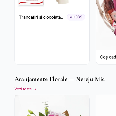
Trandafiri și ciocolată
389
RON
premium
Coș cad
Aranjamente Florale — Nereju Mic
Vezi toate →