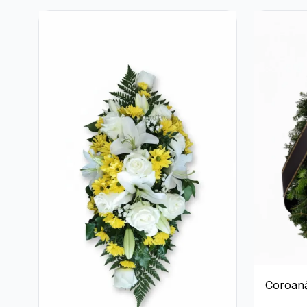
Coroană
Garoaf