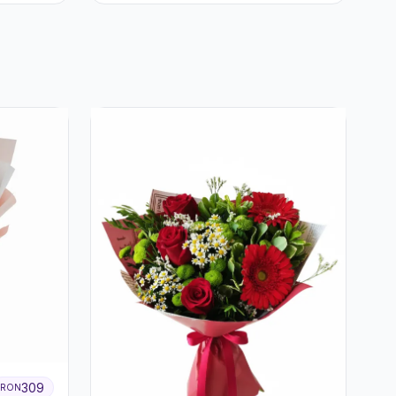
309
RON