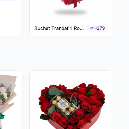
Buchet Trandafiri Roșii
279
RON
Gerbera și Verdeață