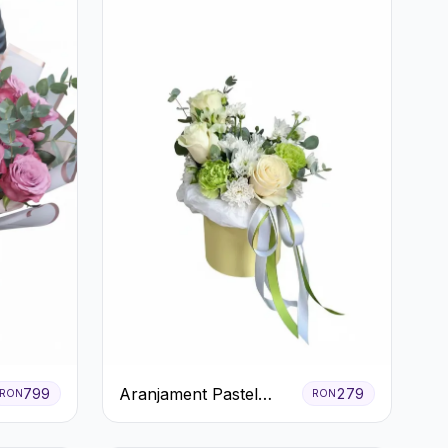
Aranjament Pastel
799
279
RON
RON
Verde în Cutie Galben
Pal