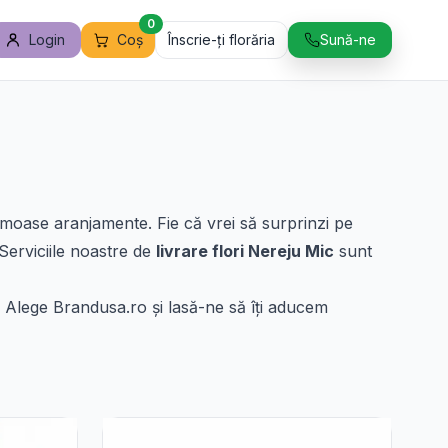
0
Login
Coș
Înscrie-ți florăria
Sună-ne
umoase aranjamente. Fie că vrei să surprinzi pe
 Serviciile noastre de
livrare flori Nereju Mic
sunt
 Alege Brandusa.ro și lasă-ne să îți aducem