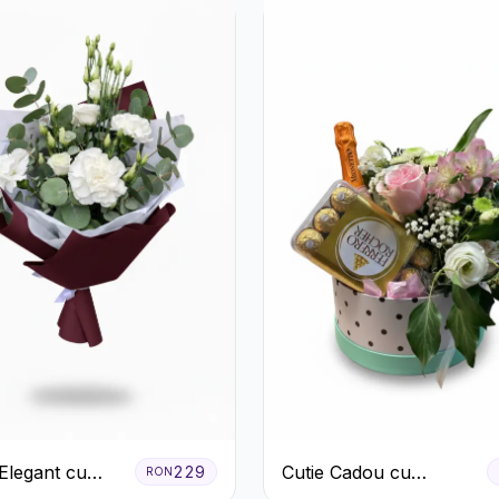
Elegant cu
Cutie Cadou cu
229
RON
 Albe și
Prosecco Mionetto