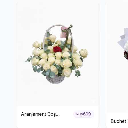
Aranjament Coș
699
RON
Trandafiri Albi cu
Buchet 
Accent Roșu
Garoafe