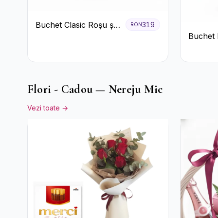
Buchet Clasic Roșu și
319
RON
Buchet 
Alb cu Crizanteme
Garoafe 
Floarea
Flori - Cadou — Nereju Mic
Vezi toate →