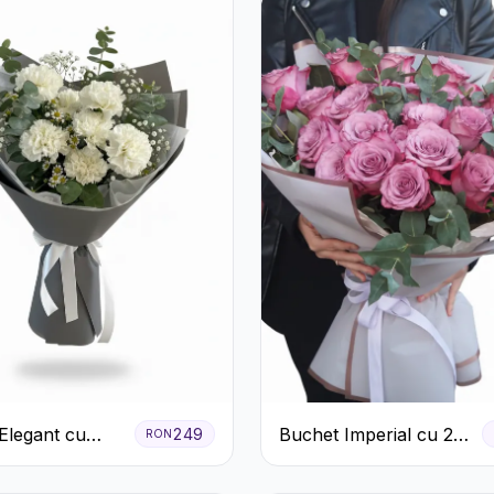
Elegant cu
Buchet Imperial cu 25
249
RON
 Albe și
Trandafiri