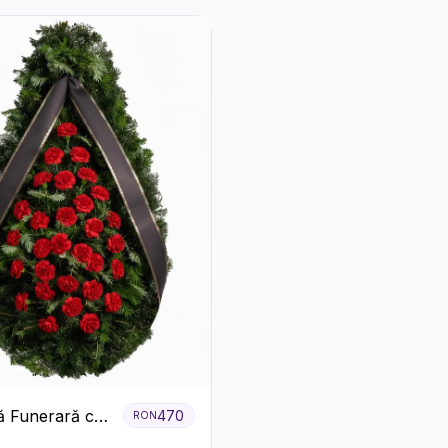
 Funerară cu
470
RON
e