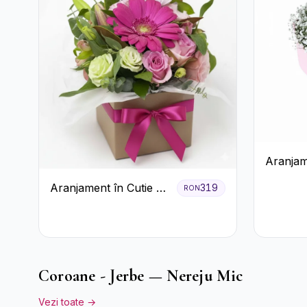
Aranjam
Trandafi
Aranjament în Cutie cu
319
RON
Gypsoph
Gerbera și Trandafiri
Roz
Coroane - Jerbe — Nereju Mic
Vezi toate →