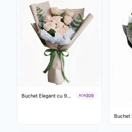
Buchet Elegant cu 9
309
RON
Trandafiri Roz
Buchet 
Garoafe
Eucalipt