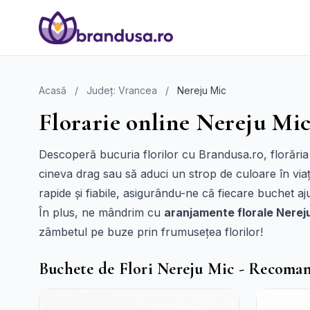
Acasă
/
Județ: Vrancea
/
Nereju Mic
Florarie online Nereju Mic
Descoperă bucuria florilor cu Brandusa.ro, florăria
cineva drag sau să aduci un strop de culoare în viața
rapide și fiabile, asigurându-ne că fiecare buchet aj
În plus, ne mândrim cu
aranjamente florale Nerej
zâmbetul pe buze prin frumusețea florilor!
Buchete de Flori Nereju Mic - Recoma