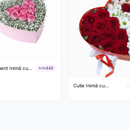
ent Inimă cu
449
RON
ri Roz și
ila Albă
Cutie Inimă cu
Trandafiri Roșii,
Crizanteme Albe și
Bomboane Raffaello