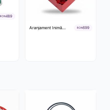
489
RON
Aranjament Inimă
699
RON
Roșie cu Trandafiri și
Ferrero Rocher
Premium