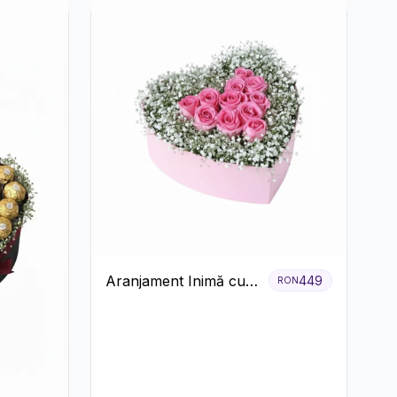
Aranjament Inimă cu
449
RON
Trandafiri Roz și
Gypsophila Albă