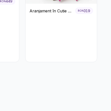
449
RON
Aranjament în Cutie cu
319
RON
Gerbera și Trandafiri
Roz