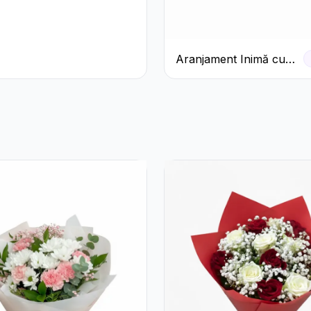
Aranjament Inimă cu
Trandafiri Roșii și
Ciocolată Ferrero
Rocher