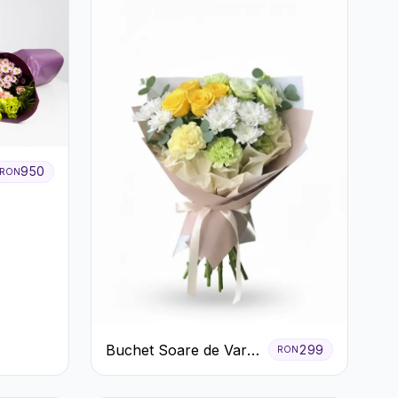
950
RON
Buchet Soare de Vară
299
RON
cu Trandafiri Galbeni
și Crizanteme Albe