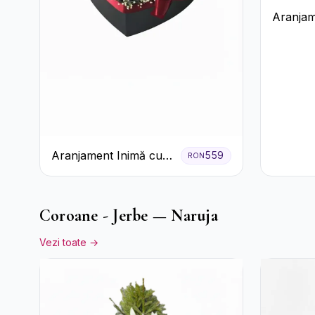
Aranjam
Trandafi
Ferrero
Aranjament Inimă cu
559
RON
Trandafiri Roșii și
Ciocolată Ferrero
Rocher
Coroane - Jerbe — Naruja
Vezi toate →