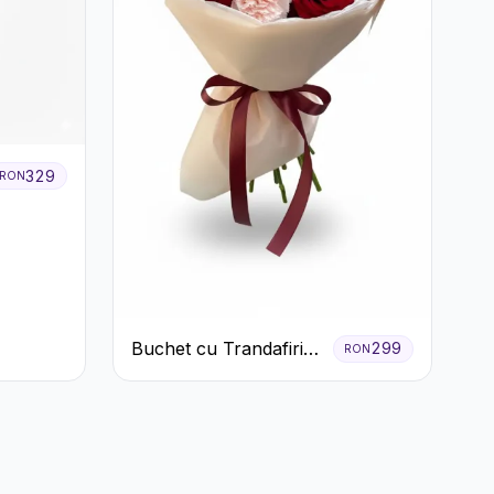
329
RON
Buchet cu Trandafiri
299
RON
Roșii și Garoafe Roz
Pal