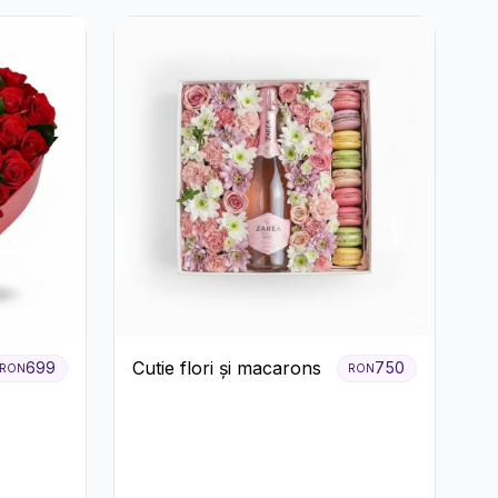
Cutie flori și macarons
699
750
RON
RON