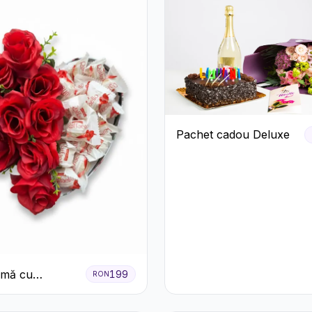
Pachet cadou Deluxe
nimă cu
199
RON
ri Roșii și
o