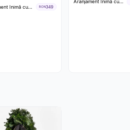
Aranjament Inimă cu
ent Inimă cu
349
RON
Trandafiri Roz și
ri și Praline
Gypsophila Albă