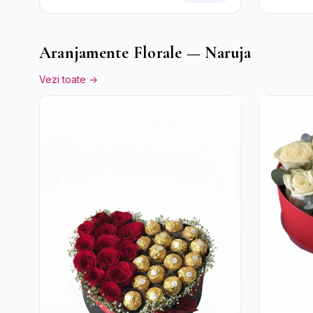
cu Trandafiri Roșii și
Șampanie rose
Aranjamente Florale — Naruja
Vezi toate →