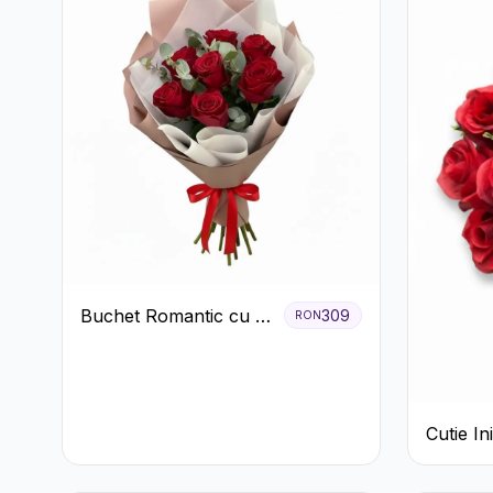
Buchet Romantic cu 9
309
RON
Trandafiri Roșii
Cutie I
Trandafi
Raffaell