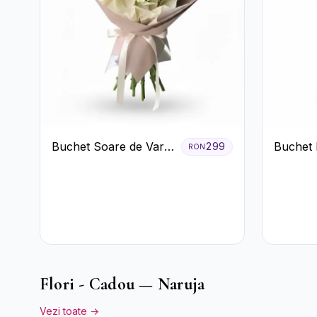
Buchet Soare de Vară
Buchet 
299
RON
cu Trandafiri Galbeni
Garoafe
și Crizanteme Albe
Crizant
Flori - Cadou — Naruja
Vezi toate →