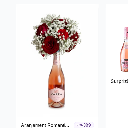
Surpriză
și pros
Aranjament Romantic
389
RON