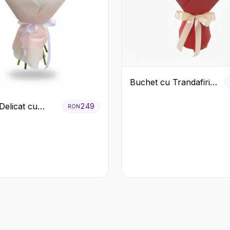
Buchet cu Trandafiri
Roșii și Albi și
Delicat cu
Gypsophila
249
RON
 Roz și
eme Albe