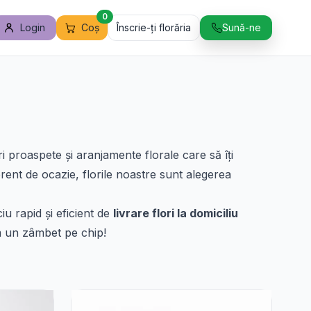
0
Login
Coș
Înscrie-ți florăria
Sună-ne
i proaspete și aranjamente florale care să îți
ferent de ocazie, florile noastre sunt alegerea
u rapid și eficient de
livrare flori la domiciliu
em un zâmbet pe chip!