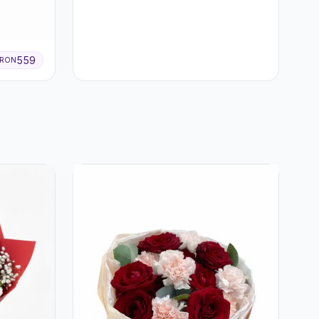
559
RON