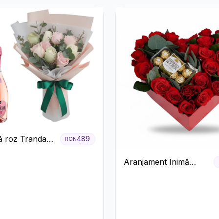
 roz Trandafiri
489
RON
ecco
Aranjament Inimă
Roșie cu Trandafiri și
Ferrero Rocher
Premium