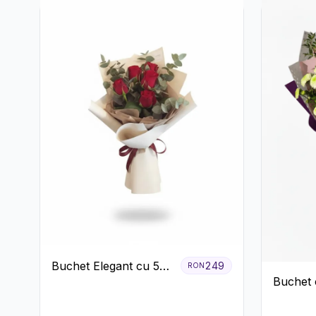
Buchet Elegant cu 5
249
RON
Buchet 
Trandafiri Roșii și
Roz și 
Eucalipt
Verzi