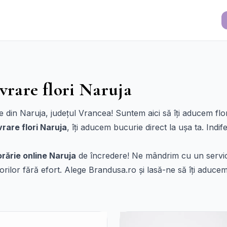
vrare flori Naruja
e din Naruja, județul Vrancea! Suntem aici să îți aducem flor
ivrare flori Naruja
, îți aducem bucurie direct la ușa ta. Indi
orărie online Naruja
de încredere! Ne mândrim cu un servici
florilor fără efort. Alege Brandusa.ro și lasă-ne să îți aduc