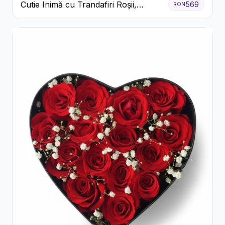
Cutie Inimă cu Trandafiri Roșii,
569
RON
Crizanteme Albe și Bomboane
Raffaello