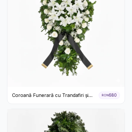
Coroană Funerară cu Trandafiri și
680
RON
Crini