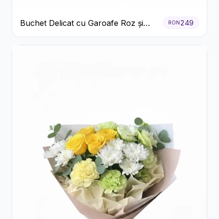
Buchet Delicat cu Garoafe Roz și
249
RON
Crizanteme Albe