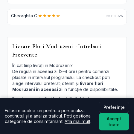
Gheorghita C.
★★★★☆
25.11.2025
Livrare Flori Modruzeni - Intrebari
Frecvente
În cât timp livrați în Modruzeni?
De regulă în aceeași zi (2–4 ore) pentru comenzi
plasate în intervalul programului. La checkout poți
alege intervalul preferat; oferim și
livrare flori
Modruzeni in aceeasi zi
în funcție de disponibilitate.
Este livrarea de flori la domiciliu în Modruzeni
disponibilă și sâmbăta?
Preferințe
Folosim cookie-uri pentru a personaliza
Da, în majoritatea cazurilor livrăm și sâmbăta. În
conținutul și a analiza traficul. Poți gestiona
perioade aglomerate pot exista sloturi limitate, afișate
Accept
categoriile de consimțământ.
Află mai mult
.
la finalizare.
toate
Pot programa livrarea pentru o oră anume în