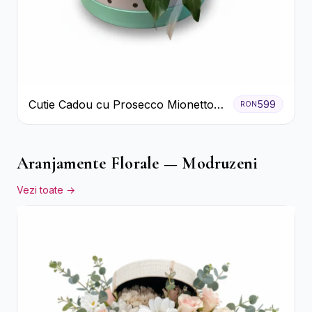
Cutie Cadou cu Prosecco Mionetto
599
RON
Ferrero Rocher și Flori Pastelate
Aranjamente Florale — Modruzeni
Vezi toate →