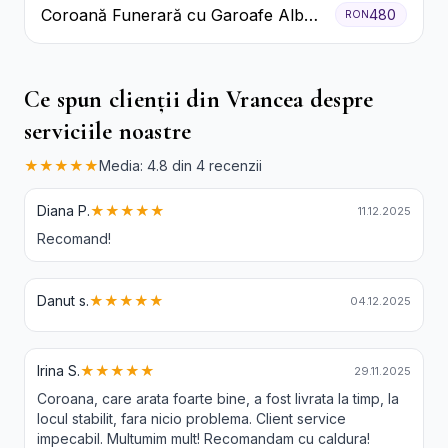
Coroană Funerară cu Garoafe Albe
480
RON
și Crizanteme
Ce spun clienții din Vrancea despre
serviciile noastre
★★★★★
Media: 4.8 din 4 recenzii
Diana P.
★★★★★
11.12.2025
Recomand!
Danut s.
★★★★★
04.12.2025
Irina S.
★★★★★
29.11.2025
Coroana, care arata foarte bine, a fost livrata la timp, la
locul stabilit, fara nicio problema. Client service
impecabil. Multumim mult! Recomandam cu caldura!