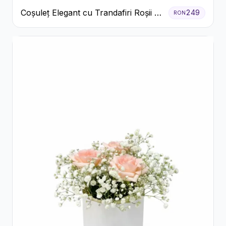
Coșuleț Elegant cu Trandafiri Roșii și
249
RON
Lisianthus Alb