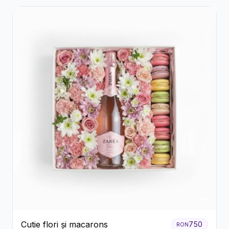
Cutie flori și macarons
750
RON