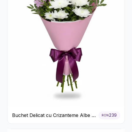
Buchet Delicat cu Crizanteme Albe și
239
RON
Mov