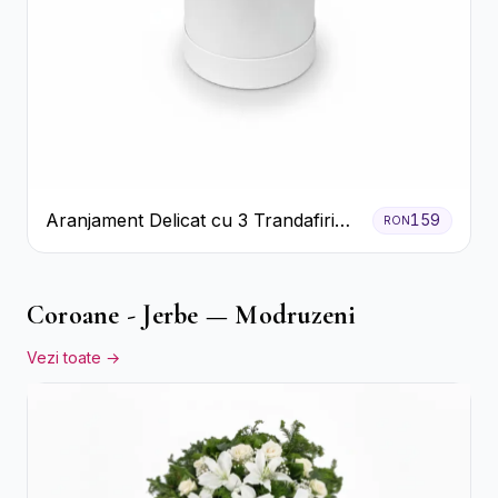
Aranjament Delicat cu 3 Trandafiri
159
RON
Roz în Cutie Albă
Coroane - Jerbe — Modruzeni
Vezi toate →