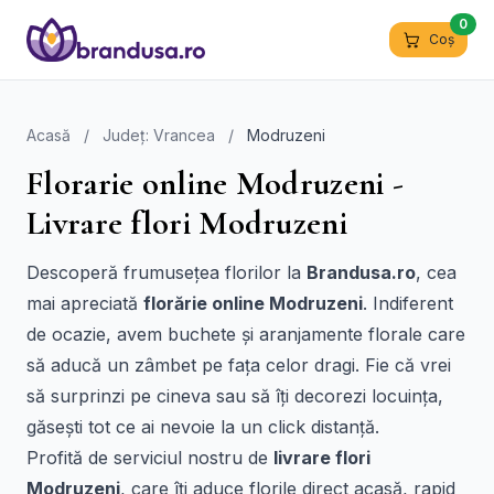
0
Coș
Acasă
/
Județ: Vrancea
/
Modruzeni
Florarie online Modruzeni -
Livrare flori Modruzeni
Descoperă frumusețea florilor la
Brandusa.ro
, cea
mai apreciată
florărie online Modruzeni
. Indiferent
de ocazie, avem buchete și aranjamente florale care
să aducă un zâmbet pe fața celor dragi. Fie că vrei
să surprinzi pe cineva sau să îți decorezi locuința,
găsești tot ce ai nevoie la un click distanță.
Profită de serviciul nostru de
livrare flori
Modruzeni
, care îți aduce florile direct acasă, rapid