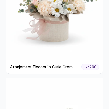
Aranjament Elegant în Cutie Crem cu
299
RON
Crizanteme și Trandafiri