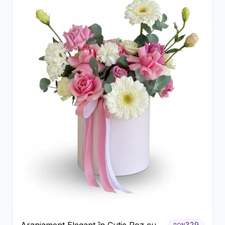
329
RON