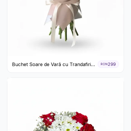
Buchet Soare de Vară cu Trandafiri
299
RON
Galbeni și Crizanteme Albe