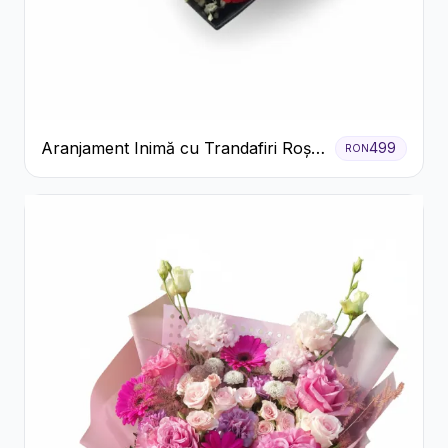
Aranjament Inimă cu Trandafiri Roșii
499
RON
și Floarea Miresei