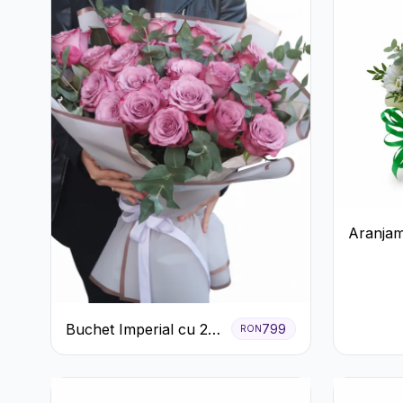
Aranjam
Crizant
Cutie G
Buchet Imperial cu 25
799
RON
Trandafiri