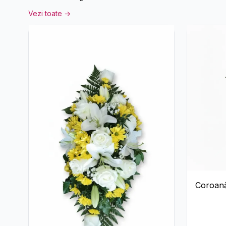
Vezi toate →
Coroană
Trandafir