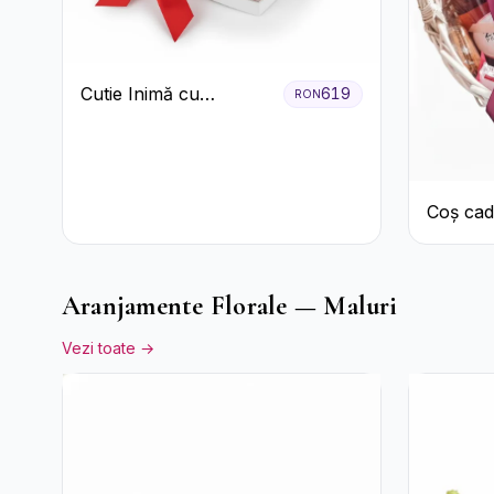
Cutie Inimă cu
619
RON
Trandafiri Roșii și
Bomboane Raffaello
Coș cad
Aranjamente Florale — Maluri
Vezi toate →