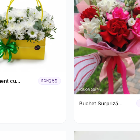
ent cu
259
RON
eme Albe în
albenă
Buchet Surpriză
Colorat cu Flori de
Sezon