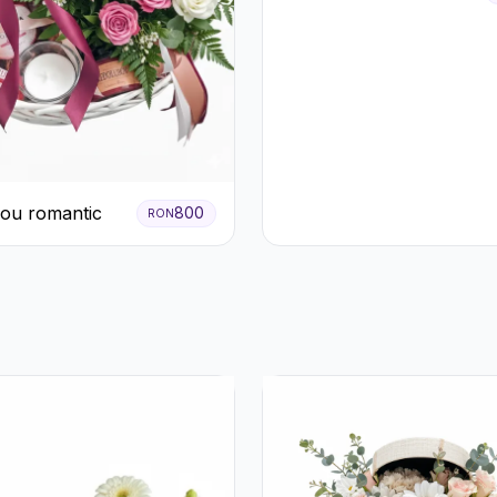
ou romantic
800
RON