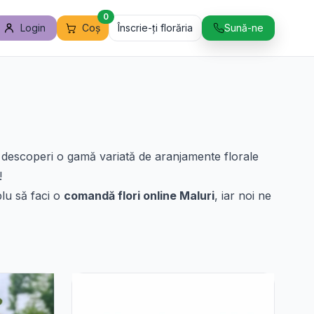
0
Login
Coș
Înscrie-ți florăria
Sună-ne
ți descoperi o gamă variată de aranjamente florale
!
plu să faci o
comandă flori online Maluri
, iar noi ne