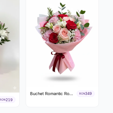
Buchet Romantic Roșu
349
RON
și Roz Pastel
219
RON