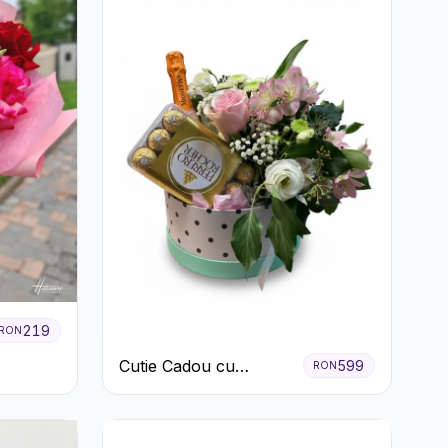
219
RON
Cutie Cadou cu
599
RON
Prosecco Mionetto
Ferrero Rocher și Flori
Pastelate