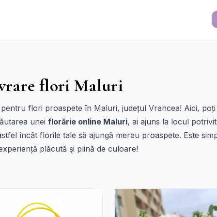
vrare flori Maluri
ă pentru flori proaspete în Maluri, județul Vrancea! Aici, po
 căutarea unei
florărie online Maluri
, ai ajuns la locul potrivit
astfel încât florile tale să ajungă mereu proaspete. Este sim
 experiență plăcută și plină de culoare!