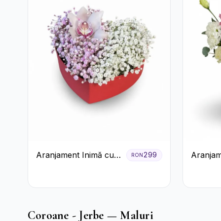
Aranjament Inimă cu
Aranjam
299
RON
Orhidee și Floarea
Cutie Ro
Miresei
și Gerb
Coroane - Jerbe — Maluri