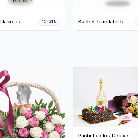
Clasic cu
Buchet Trandafiri Roz
319
RON
ri Roșii și
Pal și Eucalipt
ila
Pachet cadou Deluxe