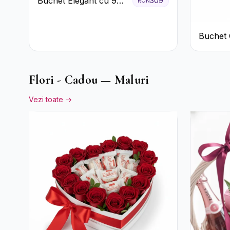
Buchet Elegant cu 9
309
RON
Trandafiri Roz
Buchet 
Trandafi
Gypsoph
Flori - Cadou — Maluri
Vezi toate →