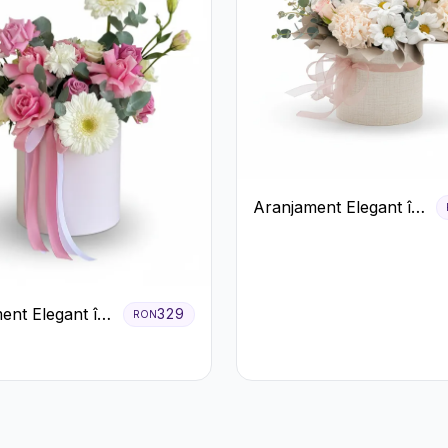
Aranjament Elegant în
Cutie Crem cu
Crizanteme și
Trandafiri
ent Elegant în
329
RON
z cu Trandafiri
era