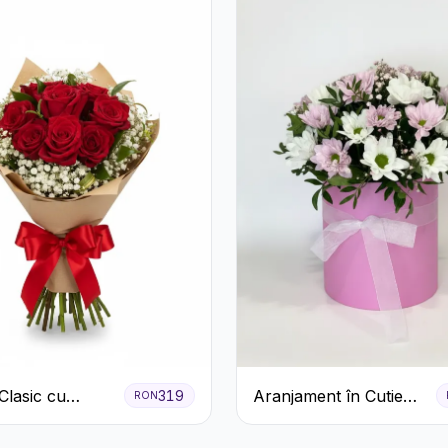
Clasic cu
Aranjament în Cutie
319
RON
ri Roșii și
Roz cu Crizanteme
ila
Albe și Lila