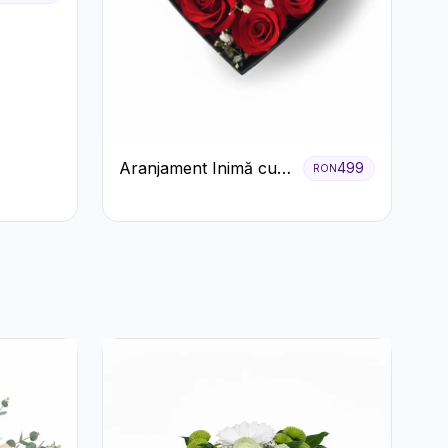
Aranjament Inimă cu
499
RON
Trandafiri Roșii și
Floarea Miresei