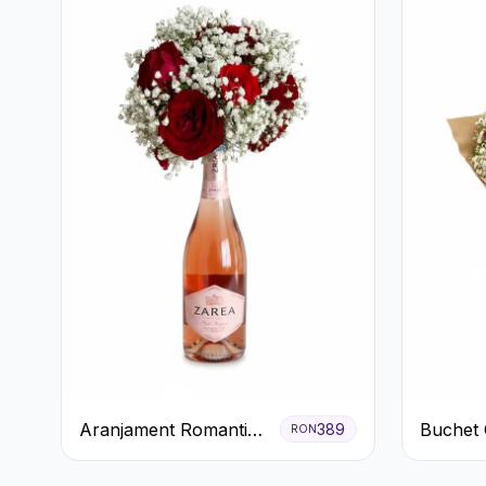
Aranjament Romantic
Buchet 
389
RON
cu Trandafiri Roșii și
Trandafi
Șampanie rose
Gypsoph