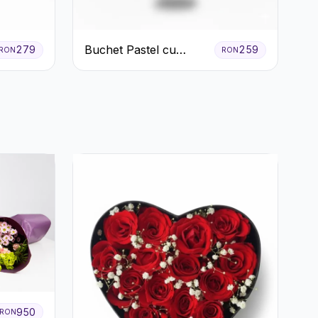
Buchet Pastel cu
279
259
RON
RON
Crizanteme și Garoafe
950
RON