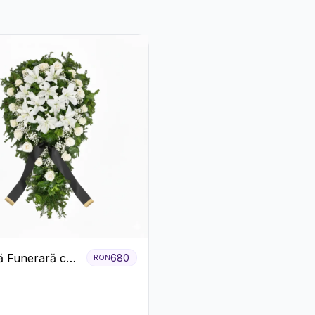
 Funerară cu
680
RON
i și Crini