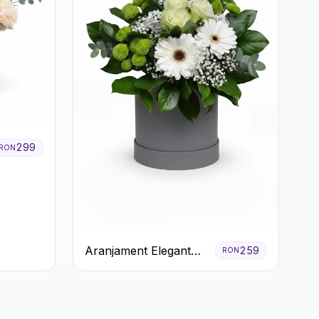
299
RON
Aranjament Elegant
259
RON
Alb-Verde în Cutie Gri