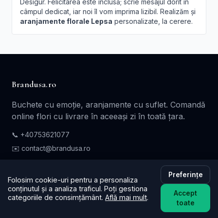
Desigur. Felicitarea este inclusă; scrie mesajul dorit în
câmpul dedicat, iar noi îl vom imprima lizibil. Realizăm și
aranjamente florale Lepsa
personalizate, la cerere.
Brandusa.ro
Buchete cu emoție, aranjamente cu suflet. Comandă
online flori cu livrare în aceeași zi în toată țara.
📞
+40753621077
✉️ contact@brandusa.ro
Servicii
Preferințe
Folosim cookie-uri pentru a personaliza
conținutul și a analiza traficul. Poți gestiona
Accept
Buchete de Flori
categoriile de consimțământ.
Află mai mult
.
toate
Flori - Cadou