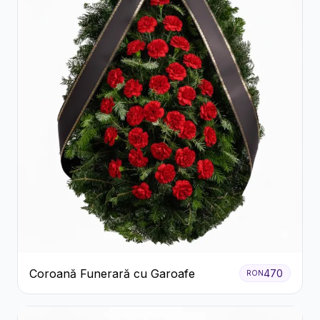
Coroană Funerară cu Garoafe
470
RON