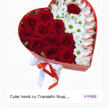
Cutie Inimă cu Trandafiri Roșii,
569
RON
Crizanteme Albe și Bomboane
Raffaello