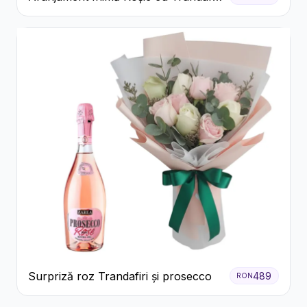
și Ferrero Rocher Premium
Surpriză roz Trandafiri și prosecco
489
RON