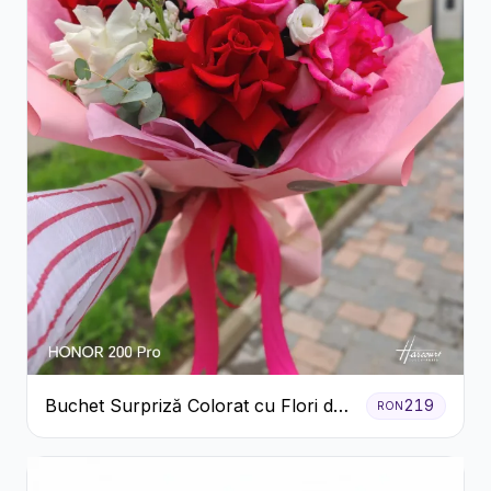
Buchet Surpriză Colorat cu Flori de
219
RON
Sezon