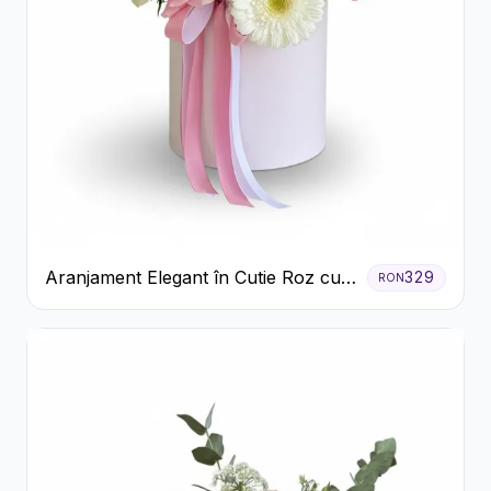
Aranjament Elegant în Cutie Roz cu
329
RON
Trandafiri și Gerbera