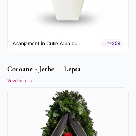
Aranjament în Cutie Albă cu
259
RON
Trandafiri Roșii și Lisianthus
Coroane - Jerbe — Lepsa
Vezi toate →