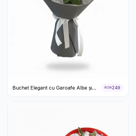
Buchet Elegant cu Garoafe Albe și
249
RON
Eucalipt