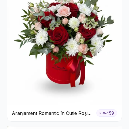
Aranjament Romantic în Cutie Roșie
459
RON
cu Trandafiri și Crizanteme