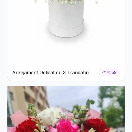
Aranjament Delicat cu 3 Trandafiri
159
RON
Roz în Cutie Albă