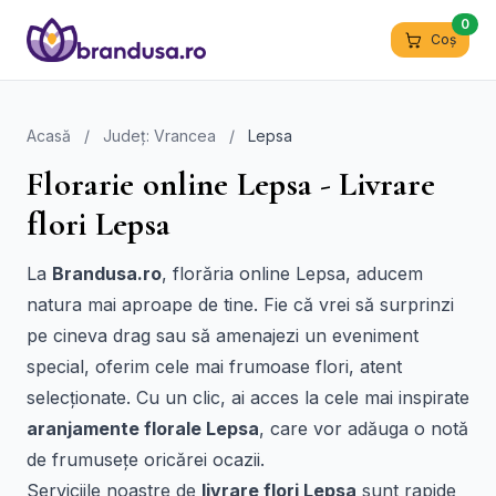
0
Coș
Acasă
/
Județ: Vrancea
/
Lepsa
Florarie online Lepsa - Livrare
flori Lepsa
La
Brandusa.ro
, florăria online Lepsa, aducem
natura mai aproape de tine. Fie că vrei să surprinzi
pe cineva drag sau să amenajezi un eveniment
special, oferim cele mai frumoase flori, atent
selecționate. Cu un clic, ai acces la cele mai inspirate
aranjamente florale Lepsa
, care vor adăuga o notă
de frumusețe oricărei ocazii.
Serviciile noastre de
livrare flori Lepsa
sunt rapide