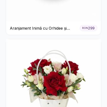
Aranjament Inimă cu Orhidee și
299
RON
Floarea Miresei