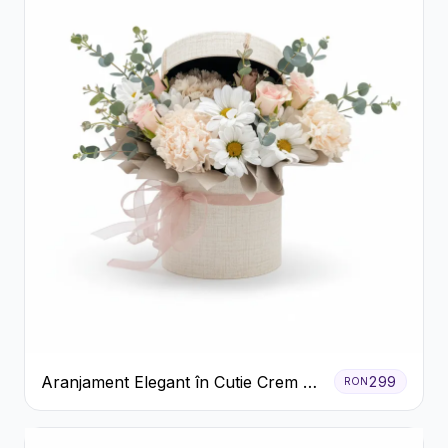
Aranjament Elegant în Cutie Crem cu
299
RON
Crizanteme și Trandafiri