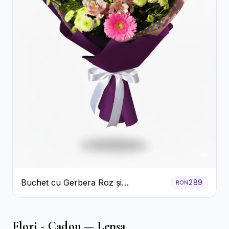
Buchet cu Gerbera Roz și
289
RON
Crizanteme Verzi
Flori - Cadou — Lepsa