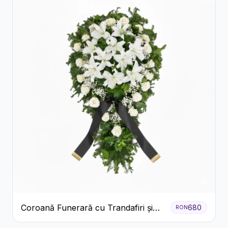
Coroană Funerară cu Trandafiri și
680
RON
Crini