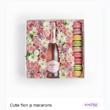
Cutie flori și macarons
750
RON