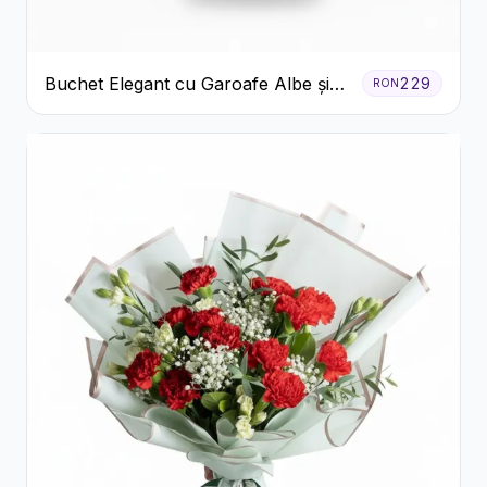
Buchet Elegant cu Garoafe Albe și
229
RON
Eucalipt