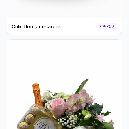
Cutie flori și macarons
750
RON