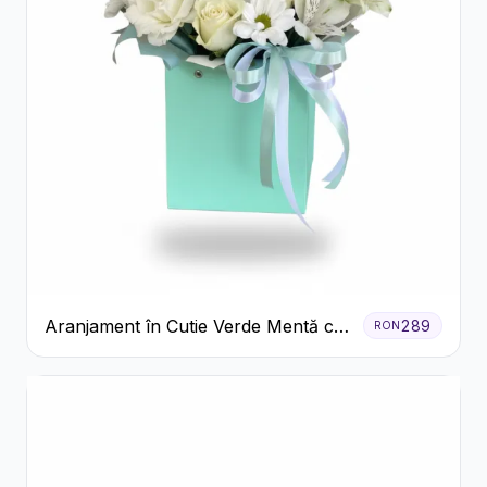
Aranjament în Cutie Verde Mentă cu
289
RON
Trandafiri și Alstroemeria