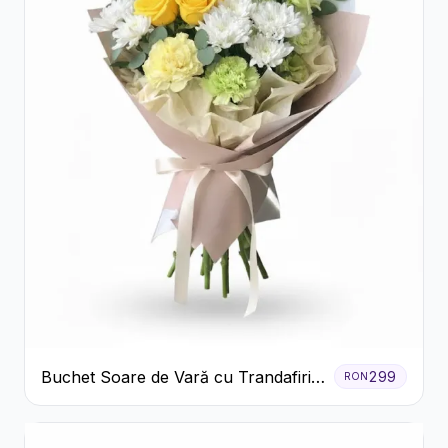
Buchet Soare de Vară cu Trandafiri
299
RON
Galbeni și Crizanteme Albe