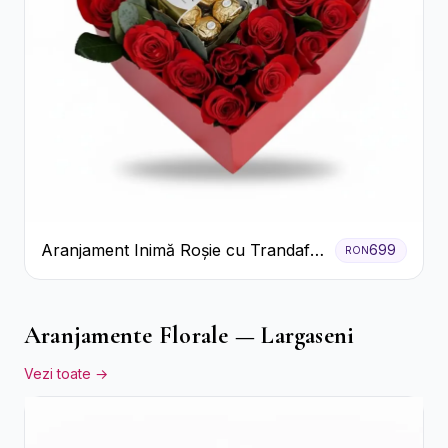
Aranjament Inimă Roșie cu Trandafiri
699
RON
și Ferrero Rocher Premium
Aranjamente Florale — Largaseni
Vezi toate →