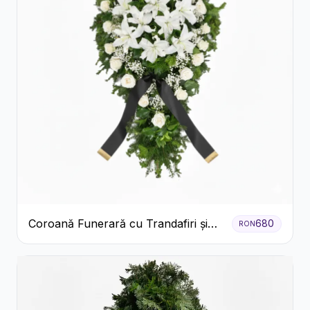
Coroană Funerară cu Trandafiri și
680
RON
Crini