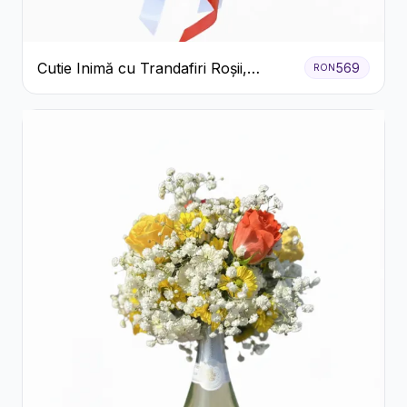
Cutie Inimă cu Trandafiri Roșii,
569
RON
Crizanteme Albe și Bomboane
Raffaello