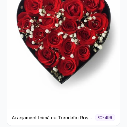
Aranjament Inimă cu Trandafiri Roșii
499
RON
și Floarea Miresei