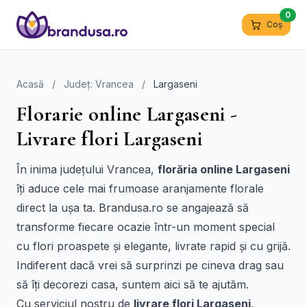
0
Coș
Acasă
/
Județ: Vrancea
/
Largaseni
Florarie online Largaseni -
Livrare flori Largaseni
În inima județului Vrancea,
florăria online Largaseni
îți aduce cele mai frumoase aranjamente florale
direct la ușa ta. Brandusa.ro se angajează să
transforme fiecare ocazie într-un moment special
cu flori proaspete și elegante, livrate rapid și cu grijă.
Indiferent dacă vrei să surprinzi pe cineva drag sau
să îți decorezi casa, suntem aici să te ajutăm.
Cu serviciul nostru de
livrare flori Largaseni
,