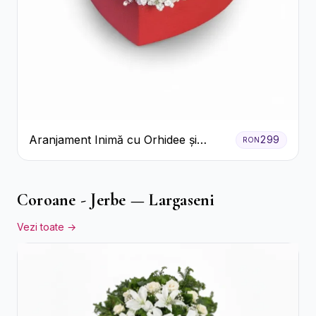
Aranjament Inimă cu Orhidee și
299
RON
Floarea Miresei
Coroane - Jerbe — Largaseni
Vezi toate →