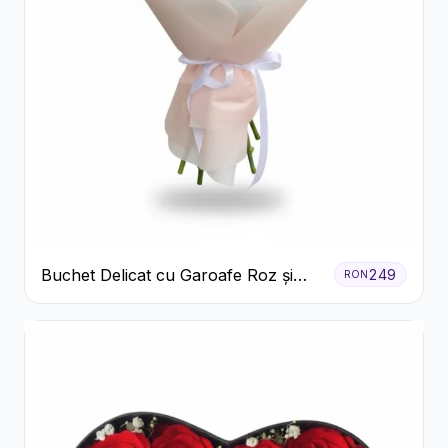
Buchet Delicat cu Garoafe Roz și
249
RON
Crizanteme Albe