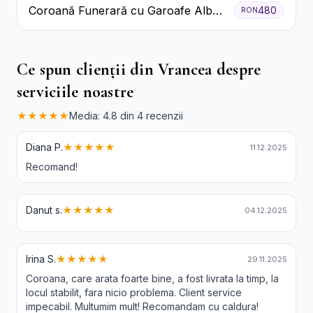
Coroană Funerară cu Garoafe Albe
480
RON
și Crizanteme
Ce spun clienții din Vrancea despre
serviciile noastre
★★★★★
Media: 4.8 din 4 recenzii
Diana P.
★★★★★
11.12.2025
Recomand!
Danut s.
★★★★★
04.12.2025
Irina S.
★★★★★
29.11.2025
Coroana, care arata foarte bine, a fost livrata la timp, la
locul stabilit, fara nicio problema. Client service
impecabil. Multumim mult! Recomandam cu caldura!