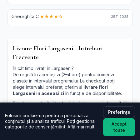
Gheorghita C.
★★★★☆
25.11.2025
Livrare Flori Largaseni - Intrebari
Frecvente
În cât timp livrați în Largaseni?
De regulă în aceeași zi (2–4 ore) pentru comenzi
plasate în intervalul programului. La checkout poți
alege intervalul preferat; oferim și
livrare flori
Largaseni in aceeasi zi
în funcție de disponibilitate.
Este livrarea de flori la domiciliu în Largaseni disponibilă
și sâmbăta?
Preferințe
Folosim cookie-uri pentru a personaliza
Da, în majoritatea cazurilor livrăm și sâmbăta. În
conținutul și a analiza traficul. Poți gestiona
perioade aglomerate pot exista sloturi limitate, afișate
Accept
categoriile de consimțământ.
Află mai mult
.
la finalizare.
toate
Pot programa livrarea pentru o oră anume în