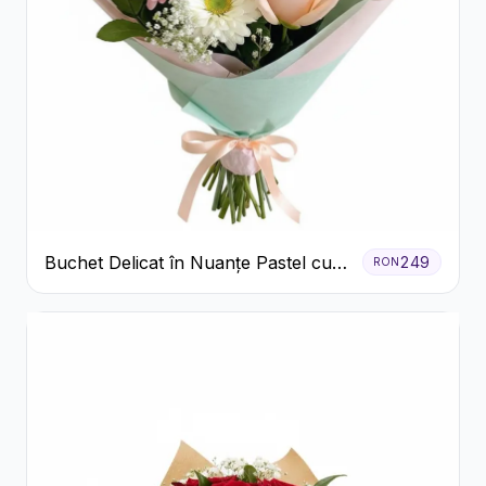
Buchet Delicat în Nuanțe Pastel cu
249
RON
Trandafiri și Crizanteme Roz