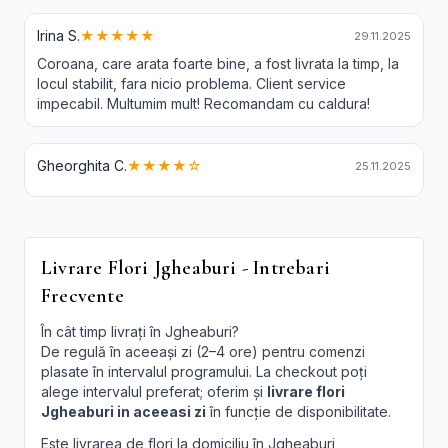
Irina S.
★★★★★
29.11.2025
Coroana, care arata foarte bine, a fost livrata la timp, la
locul stabilit, fara nicio problema. Client service
impecabil. Multumim mult! Recomandam cu caldura!
Gheorghita C.
★★★★☆
25.11.2025
Livrare Flori Jgheaburi - Intrebari
Frecvente
În cât timp livrați în Jgheaburi?
De regulă în aceeași zi (2–4 ore) pentru comenzi
plasate în intervalul programului. La checkout poți
alege intervalul preferat; oferim și
livrare flori
Jgheaburi in aceeasi zi
în funcție de disponibilitate.
Este livrarea de flori la domiciliu în Jgheaburi