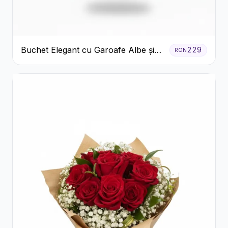
Buchet Elegant cu Garoafe Albe și
229
RON
Eucalipt