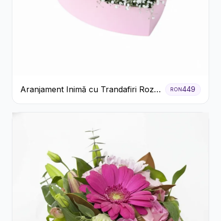
Aranjament Inimă cu Trandafiri Roz
449
RON
și Gypsophila Albă