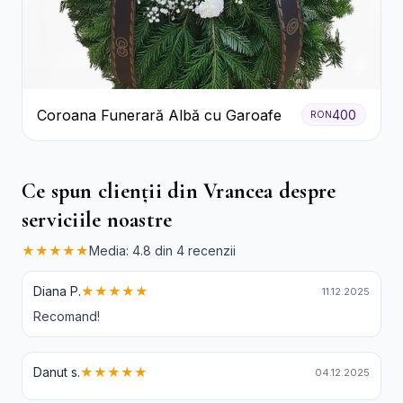
Coroana Funerară Albă cu Garoafe
400
RON
Ce spun clienții din Vrancea despre
serviciile noastre
★★★★★
Media: 4.8 din 4 recenzii
Diana P.
★★★★★
11.12.2025
Recomand!
Danut s.
★★★★★
04.12.2025