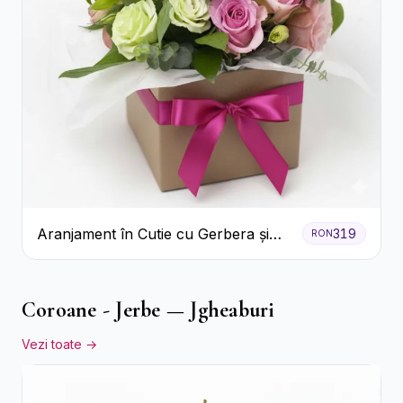
Aranjament în Cutie cu Gerbera și
319
RON
Trandafiri Roz
Coroane - Jerbe — Jgheaburi
Vezi toate →