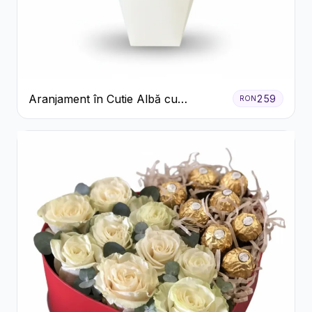
Aranjament în Cutie Albă cu
259
RON
Trandafiri Roșii și Lisianthus