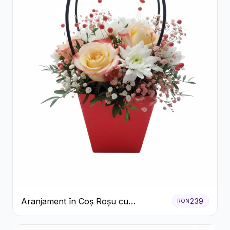
Aranjament în Coș Roșu cu
239
RON
Trandafiri și Crizanteme Albe