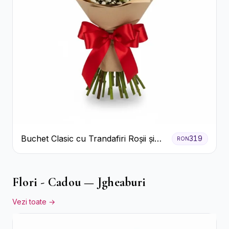
Buchet Clasic cu Trandafiri Roșii și
319
RON
Gypsophila
Flori - Cadou — Jgheaburi
Vezi toate →