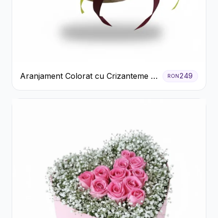
Aranjament Colorat cu Crizanteme în
249
RON
Cutie Rustică