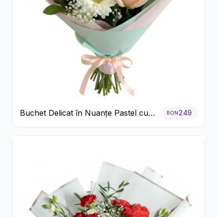
Buchet Delicat în Nuanțe Pastel cu
249
RON
Trandafiri și Crizanteme Roz