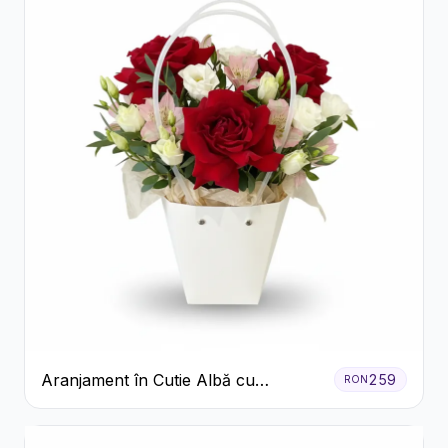
Aranjament în Cutie Albă cu
259
RON
Trandafiri Roșii și Lisianthus