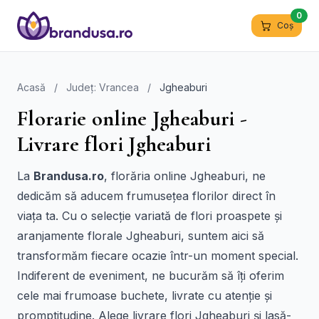
0
Coș
Acasă
/
Județ: Vrancea
/
Jgheaburi
Florarie online Jgheaburi -
Livrare flori Jgheaburi
La
Brandusa.ro
, florăria online Jgheaburi, ne
dedicăm să aducem frumusețea florilor direct în
viața ta. Cu o selecție variată de flori proaspete și
aranjamente florale Jgheaburi, suntem aici să
transformăm fiecare ocazie într-un moment special.
Indiferent de eveniment, ne bucurăm să îți oferim
cele mai frumoase buchete, livrate cu atenție și
promptitudine. Alege livrare flori Jgheaburi și lasă-