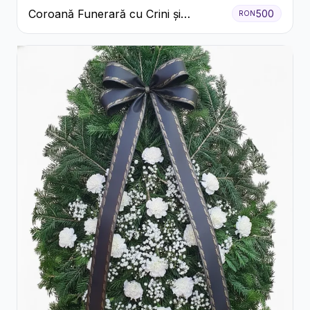
Coroană Funerară cu Crini și
500
RON
Garoafe Albe