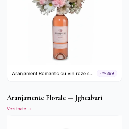
Aranjament Romantic cu Vin roze si
399
RON
Flori pastel
Aranjamente Florale — Jgheaburi
Vezi toate →