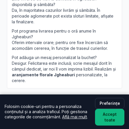
disponibilă și sâmbăta?
Da, în majoritatea cazurilor livrăm și sâmbăta. În
perioade aglomerate pot exista sloturi limitate, afișate
la finalizare.
Pot programa livrarea pentru o oră anume în
Jgheaburi?
Oferim intervale orare; pentru ore fixe încercăm să
acomodăm cererea, în funcție de traseul curierilor.
Pot adăuga un mesaj personalizat la buchet?
Desigur. Felicitarea este inclusă; scrie mesajul dorit în
câmpul dedicat, iar noi îl vom imprima lizibil. Realizăm și
aranjamente florale Jgheaburi
personalizate, la
cerere.
Preferințe
Folosim cookie-uri pentru a personaliza
conținutul și a analiza traficul. Poți gestiona
Accept
categoriile de consimțământ.
Află mai mult
.
Brandusa.ro
toate