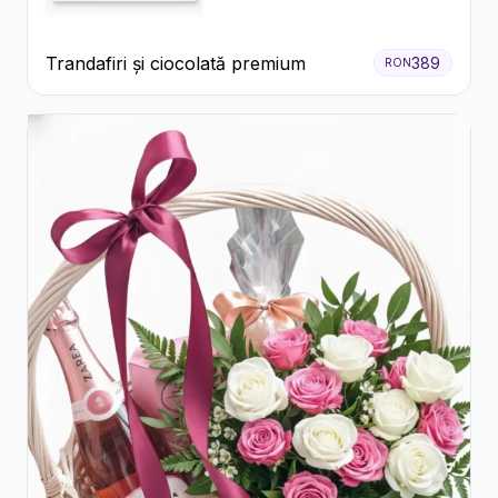
Trandafiri și ciocolată premium
389
RON