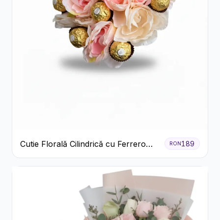
Cutie Florală Cilindrică cu Ferrero
189
RON
Rocher și Trandafiri Pastel