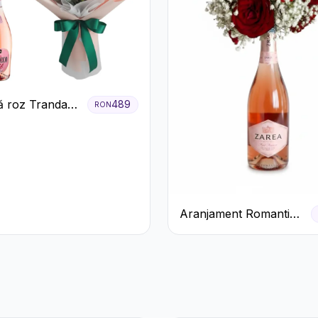
 roz Trandafiri
489
RON
ecco
Aranjament Romantic
cu Trandafiri Roșii și
Șampanie rose