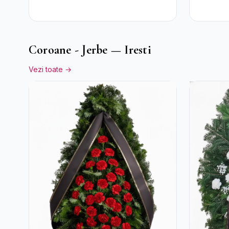
Bomboan
Coroane - Jerbe — Iresti
Vezi toate →