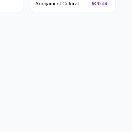
Aranjament Colorat cu
249
RON
Crizanteme în Cutie
Rustică