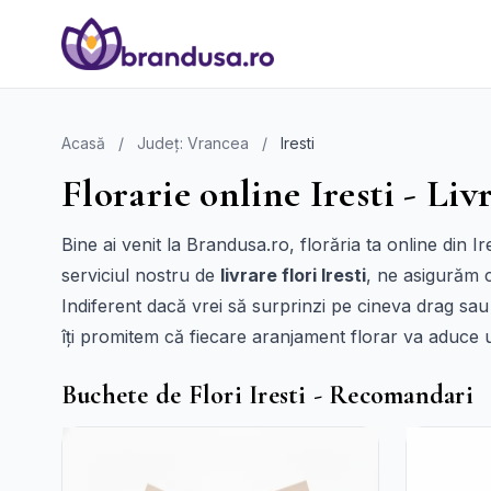
Acasă
/
Județ: Vrancea
/
Iresti
Florarie online Iresti - Livr
Bine ai venit la Brandusa.ro, florăria ta online din I
serviciul nostru de
livrare flori Iresti
, ne asigurăm c
Indiferent dacă vrei să surprinzi pe cineva drag sau
îți promitem că fiecare aranjament florar va aduce
Buchete de Flori Iresti - Recomandari