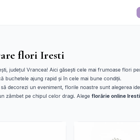
are flori Iresti
rești, județul Vrancea! Aici găsești cele mai frumoase flori pe
ă buchetele ajung rapid și în cele mai bune condiții.
 să decorezi un eveniment, florile noastre sunt alegerea id
 un zâmbet pe chipul celor dragi. Alege
florărie online Iresti