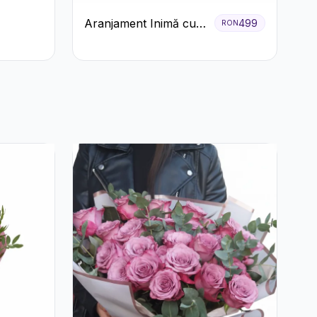
Aranjament Inimă cu
499
RON
Trandafiri Roșii și
Floarea Miresei