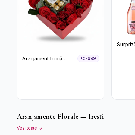
Surpriză
și pros
Aranjament Inimă
699
RON
Roșie cu Trandafiri și
Ferrero Rocher
Premium
Aranjamente Florale — Iresti
Vezi toate →