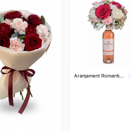
Aranjament Romantic
cu Vin roze si Flori
pastel