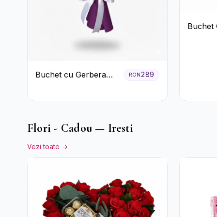
Buchet 
Trandafi
Crizant
Buchet cu Gerbera
289
RON
Roz și Crizanteme
Verzi
Flori - Cadou — Iresti
Vezi toate →