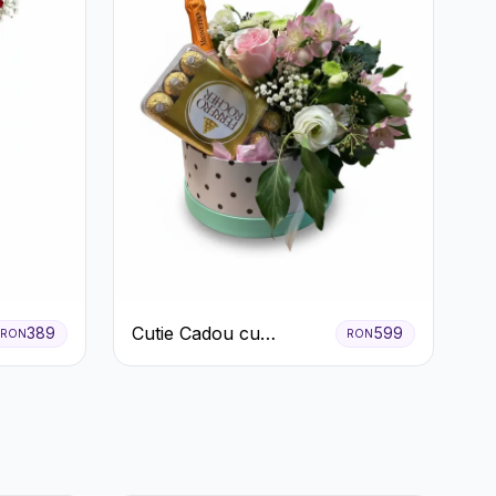
Cutie Cadou cu
389
599
RON
RON
Prosecco Mionetto
Ferrero Rocher și Flori
Pastelate