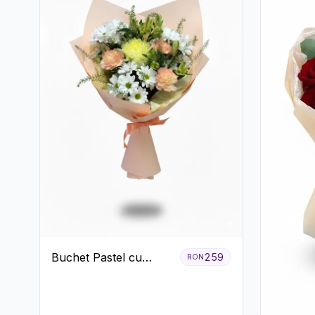
Buchet Pastel cu
259
RON
Crizanteme și Garoafe