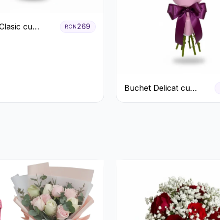
Clasic cu
269
RON
ri Roșii și
eme Albe
Buchet Delicat cu
Crizanteme Albe și
Mov