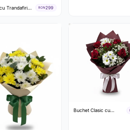
cu Trandafiri
299
RON
i Garoafe Roz
Buchet Clasic cu
Trandafiri Roșii și
Crizanteme Albe