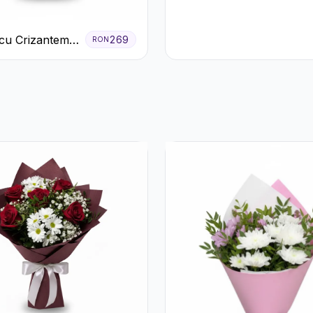
cu Crizanteme
269
RON
 Galbene