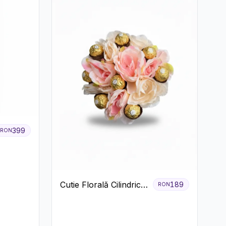
399
RON
Cutie Florală Cilindrică
189
RON
cu Ferrero Rocher și
Trandafiri Pastel