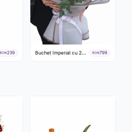
Buchet Imperial cu 25
239
799
RON
RON
Trandafiri