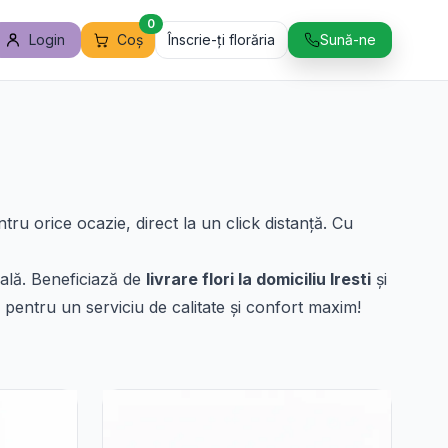
0
Login
Coș
Înscrie-ți florăria
Sună-ne
ntru orice ocazie, direct la un click distanță. Cu
eală. Beneficiază de
livrare flori la domiciliu Iresti
și
pentru un serviciu de calitate și confort maxim!