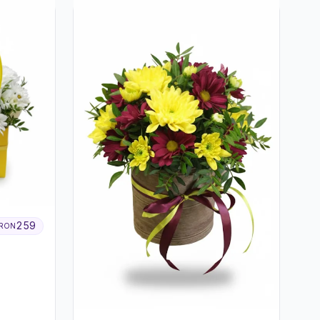
259
RON