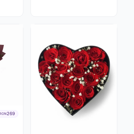
269
RON