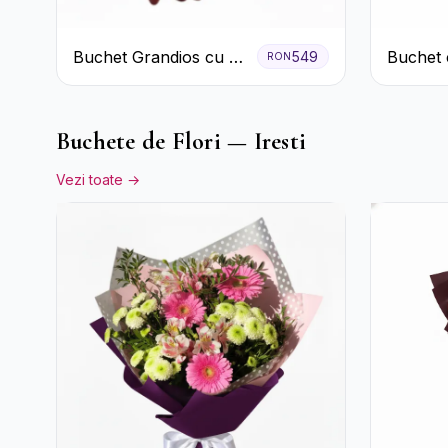
Buchet Grandios cu 25
Buchet 
549
RON
de Trandafiri Roșii
Albe și
Buchete de Flori — Iresti
Vezi toate →