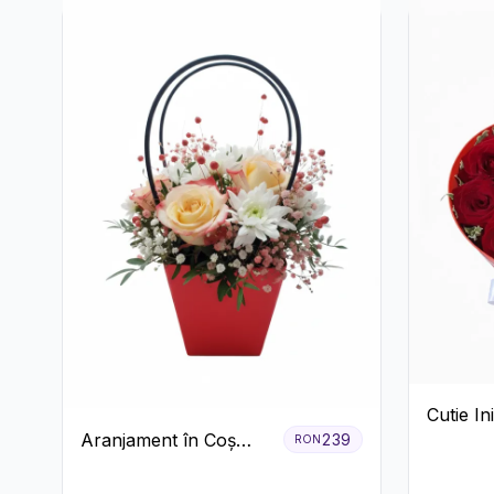
Cutie I
Aranjament în Coș
239
Trandafi
RON
Roșu cu Trandafiri și
Crizant
Crizanteme Albe