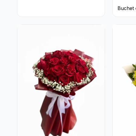
Buchet 
Roșii ș
Pal