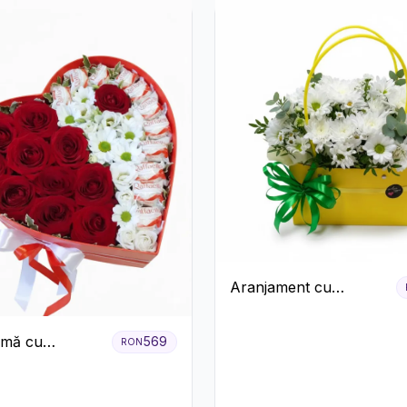
Aranjament cu
Crizanteme Albe în
Cutie Galbenă
nimă cu
569
RON
ri Roșii,
eme Albe și