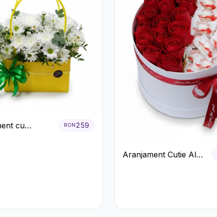
ent cu
259
RON
eme Albe în
albenă
Aranjament Cutie Albă
cu Trandafiri Roșii și
Raffaello