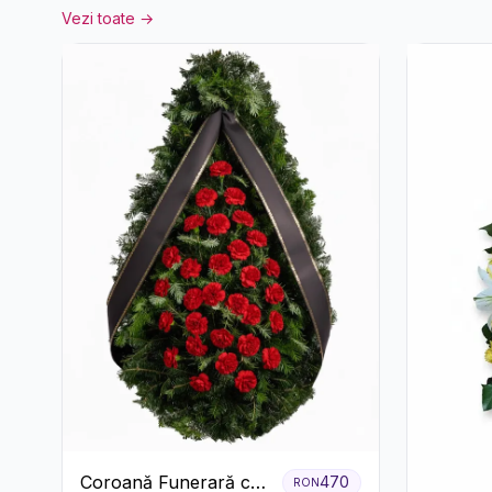
Vezi toate →
Coroană Funerară cu
470
RON