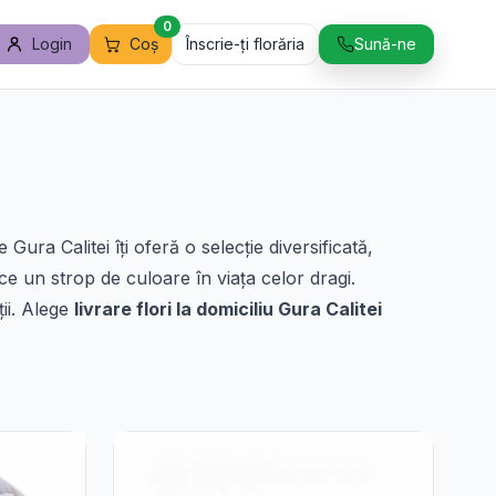
0
Login
Coș
Înscrie-ți florăria
Sună-ne
 Gura Calitei îți oferă o selecție diversificată,
uce un strop de culoare în viața celor dragi.
ii. Alege
livrare flori la domiciliu Gura Calitei