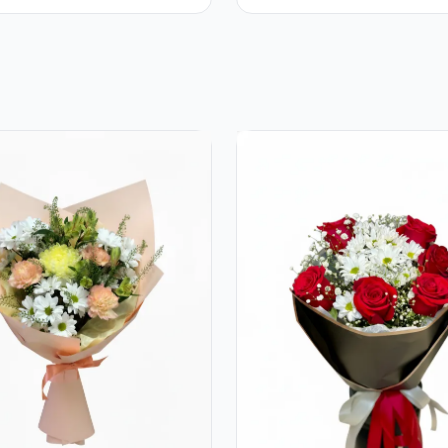
ri și
Crizanteme Galbene și
eme
Trandafiri Albi