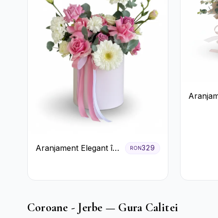
Aranjam
Cutie C
Crizant
Trandafi
Aranjament Elegant în
329
RON
Cutie Roz cu Trandafiri
și Gerbera
Coroane - Jerbe — Gura Calitei