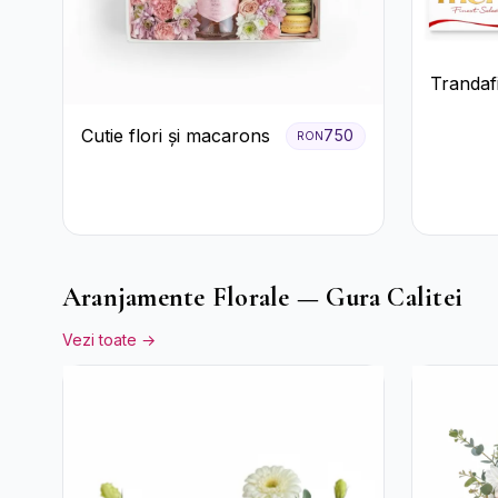
Trandafi
premiu
Cutie flori și macarons
750
RON
Aranjamente Florale — Gura Calitei
Vezi toate →