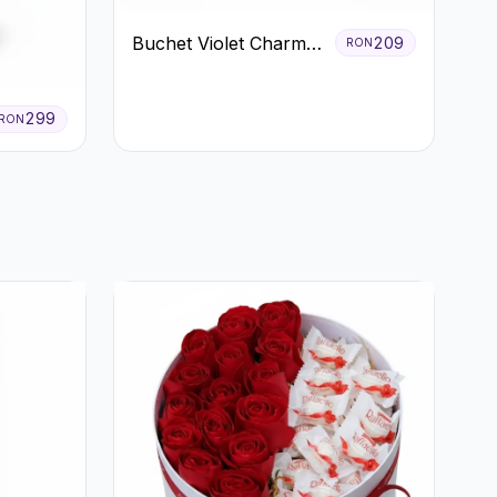
Buchet Violet Charm
209
RON
cu Gerbera și
Lisianthus Alb
299
RON