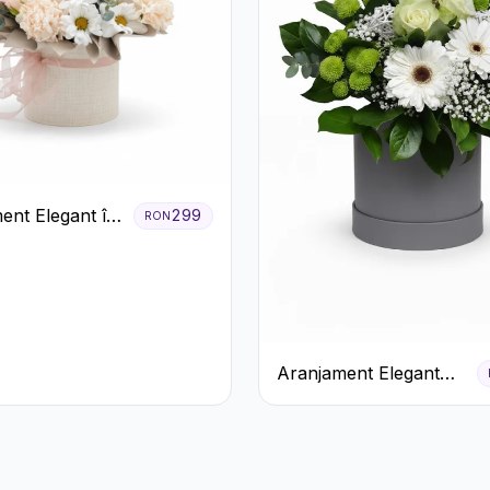
ent Elegant în
299
RON
rem cu
eme și
ri
Aranjament Elegant
Alb-Verde în Cutie Gri