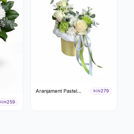
Aranjament Pastel
279
RON
Verde în Cutie Galben
259
RON
Pal