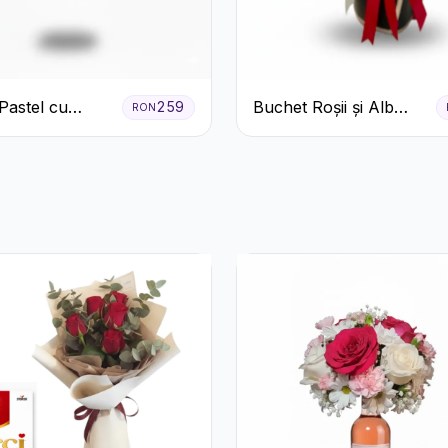
Pastel cu
Buchet Roșii și Alb
259
RON
eme și Garoafe
Clasic