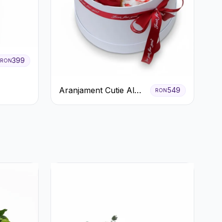
399
RON
Aranjament Cutie Albă
549
RON
cu Trandafiri Roșii și
Raffaello