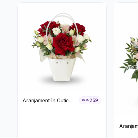
Aranjament în Cutie
259
RON
Albă cu Trandafiri
Roșii și Lisianthus
Aranjam
în Cutie