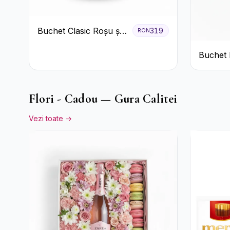
Buchet Clasic Roșu și
319
RON
Alb cu Crizanteme
Buchet 
Crizant
Flori - Cadou — Gura Calitei
Vezi toate →