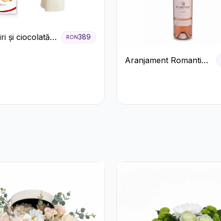
ri și ciocolată
389
RON
m
Aranjament Romantic
cu Vin roze si Flori
pastel