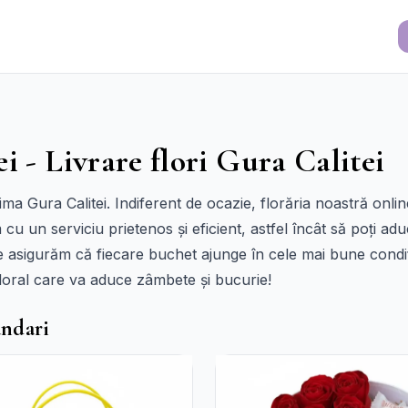
i - Livrare flori Gura Calitei
inima Gura Calitei. Indiferent de ocazie, florăria noastră online
cu un serviciu prietenos și eficient, astfel încât să poți ad
e asigurăm că fiecare buchet ajunge în cele mai bune condiț
loral care va aduce zâmbete și bucurie!
andari