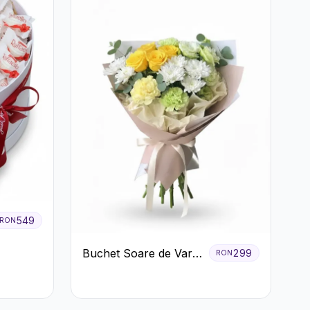
549
RON
Buchet Soare de Vară
299
RON
cu Trandafiri Galbeni
și Crizanteme Albe