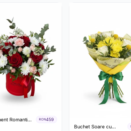
ent Romantic
459
RON
 Roșie cu
Buchet Soare cu