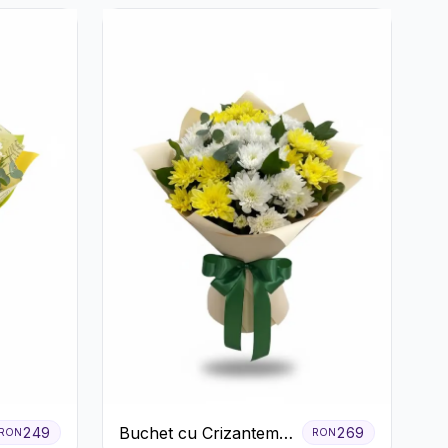
Buchet cu Crizanteme
249
269
RON
RON