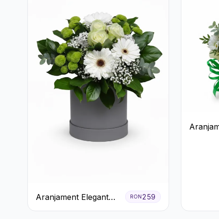
Aranjam
Crizant
Cutie G
Aranjament Elegant
259
RON
Alb-Verde în Cutie Gri