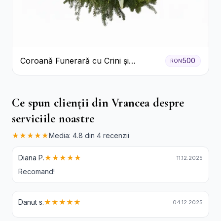
Coroană Funerară cu Crini și
500
RON
Garoafe Albe
Ce spun clienții din Vrancea despre
serviciile noastre
★★★★★
Media: 4.8 din 4 recenzii
Diana P.
★★★★★
11.12.2025
Recomand!
Danut s.
★★★★★
04.12.2025