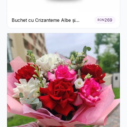
Buchet cu Crizanteme Albe și
269
RON
Galbene