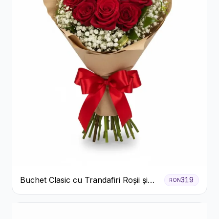
Buchet Clasic cu Trandafiri Roșii și
319
RON
Gypsophila