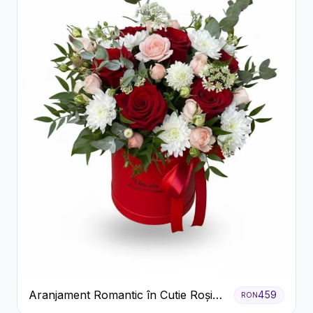
Aranjament Romantic în Cutie Roșie
459
RON
cu Trandafiri și Crizanteme