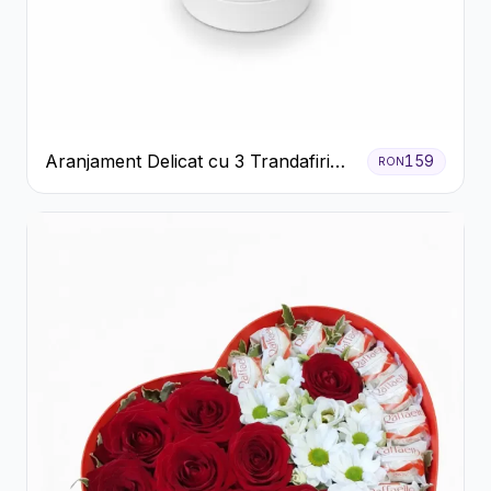
Aranjament Delicat cu 3 Trandafiri
159
RON
Roz în Cutie Albă