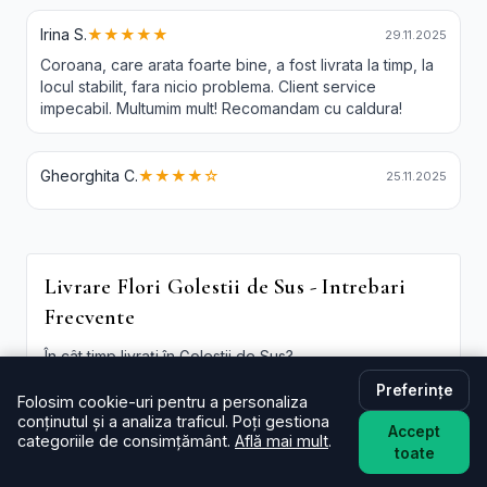
Irina S.
★★★★★
29.11.2025
Coroana, care arata foarte bine, a fost livrata la timp, la
locul stabilit, fara nicio problema. Client service
impecabil. Multumim mult! Recomandam cu caldura!
Gheorghita C.
★★★★☆
25.11.2025
Livrare Flori Golestii de Sus - Intrebari
Frecvente
În cât timp livrați în Golestii de Sus?
De regulă în aceeași zi (2–4 ore) pentru comenzi
Preferințe
plasate în intervalul programului. La checkout poți
Folosim cookie-uri pentru a personaliza
alege intervalul preferat; oferim și
livrare flori Golestii
conținutul și a analiza traficul. Poți gestiona
Accept
categoriile de consimțământ.
Află mai mult
.
de Sus in aceeasi zi
în funcție de disponibilitate.
toate
Este livrarea de flori la domiciliu în Golestii de Sus