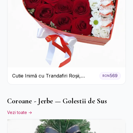
Cutie Inimă cu Trandafiri Roșii,
569
RON
Crizanteme Albe și Bomboane
Raffaello
Coroane - Jerbe — Golestii de Sus
Vezi toate →