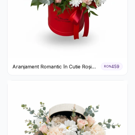
Aranjament Romantic în Cutie Roșie
459
RON
cu Trandafiri și Crizanteme