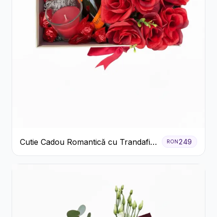
Cutie Cadou Romantică cu Trandafiri
249
RON
Șampanie și Lumânare