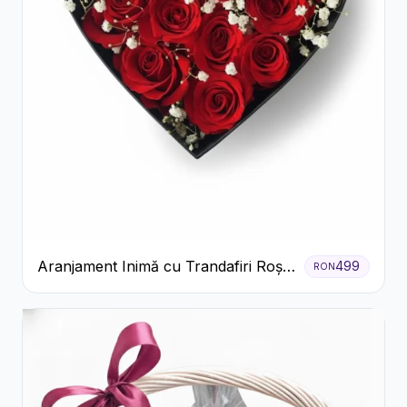
Aranjament Inimă cu Trandafiri Roșii
499
RON
și Floarea Miresei