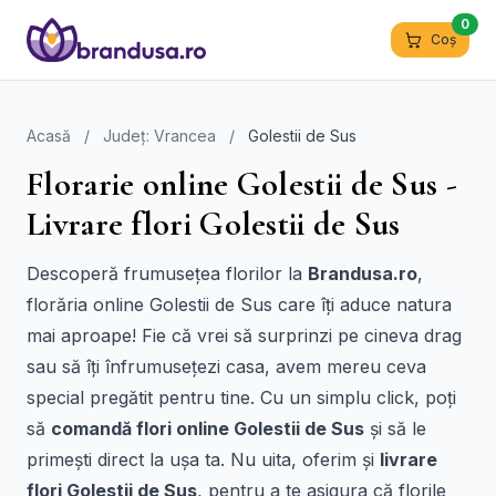
0
Coș
Acasă
/
Județ: Vrancea
/
Golestii de Sus
Florarie online Golestii de Sus -
Livrare flori Golestii de Sus
Descoperă frumusețea florilor la
Brandusa.ro
,
florăria online Golestii de Sus care îți aduce natura
mai aproape! Fie că vrei să surprinzi pe cineva drag
sau să îți înfrumusețezi casa, avem mereu ceva
special pregătit pentru tine. Cu un simplu click, poți
să
comandă flori online Golestii de Sus
și să le
primești direct la ușa ta. Nu uita, oferim și
livrare
flori Golestii de Sus
, pentru a te asigura că florile