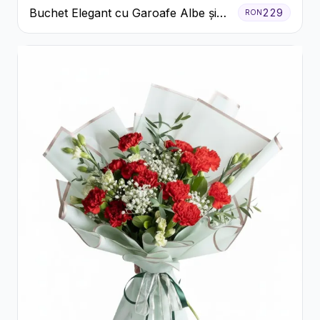
Buchet Elegant cu Garoafe Albe și
229
RON
Eucalipt