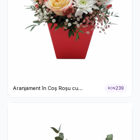
Aranjament în Coș Roșu cu
239
RON
Trandafiri și Crizanteme Albe