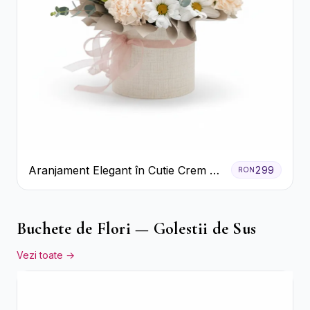
Aranjament Elegant în Cutie Crem cu
299
RON
Crizanteme și Trandafiri
Buchete de Flori — Golestii de Sus
Vezi toate →