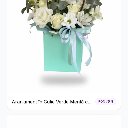
Aranjament în Cutie Verde Mentă cu
289
RON
Trandafiri și Alstroemeria