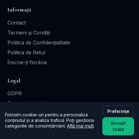
Informații
Contact
Termeni și Condiții
Politica de Confidențialitate
Politica de Retur
Înscrie-ți florăria
Legal
GDPR
Termeni de Utilizare
Preferințe
Cookie Policy
Folosim cookie-uri pentru a personaliza
conținutul și a analiza traficul. Poți gestiona
Accept
categoriile de consimțământ.
Află mai mult
.
site realizat și găzduit de wsgratis.ro
toate