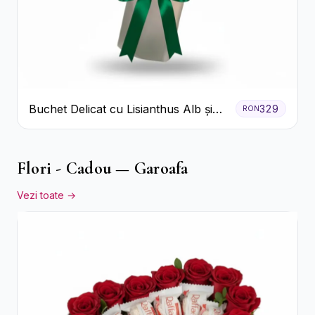
Buchet Delicat cu Lisianthus Alb și
329
RON
Roz
Flori - Cadou — Garoafa
Vezi toate →