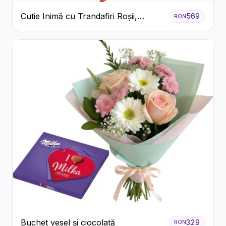
Cutie Inimă cu Trandafiri Roșii,
569
RON
Crizanteme Albe și Bomboane
Raffaello
Buchet vesel și ciocolată
329
RON