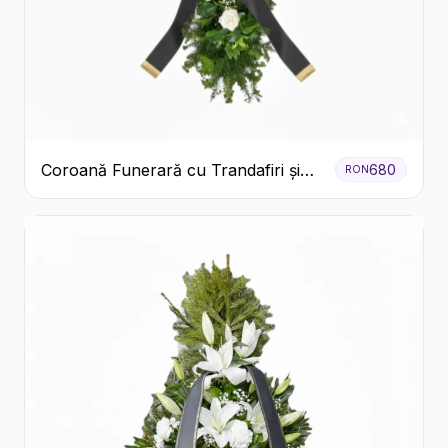
Coroană Funerară cu Trandafiri și
680
RON
Crini