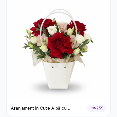
Aranjament în Cutie Albă cu
259
RON
Trandafiri Roșii și Lisianthus