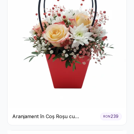
Aranjament în Coș Roșu cu
239
RON
Trandafiri și Crizanteme Albe