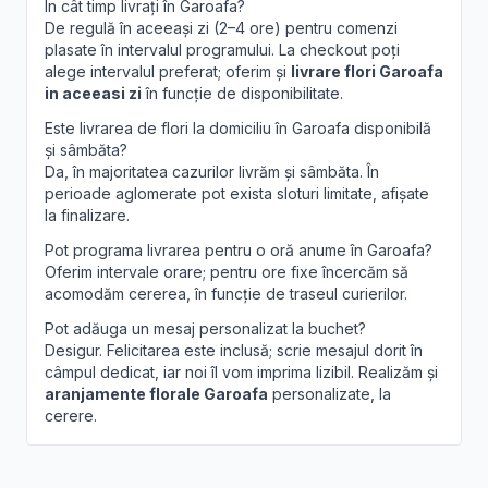
În cât timp livrați în Garoafa?
De regulă în aceeași zi (2–4 ore) pentru comenzi
plasate în intervalul programului. La checkout poți
alege intervalul preferat; oferim și
livrare flori Garoafa
in aceeasi zi
în funcție de disponibilitate.
Este livrarea de flori la domiciliu în Garoafa disponibilă
și sâmbăta?
Da, în majoritatea cazurilor livrăm și sâmbăta. În
perioade aglomerate pot exista sloturi limitate, afișate
la finalizare.
Pot programa livrarea pentru o oră anume în Garoafa?
Oferim intervale orare; pentru ore fixe încercăm să
acomodăm cererea, în funcție de traseul curierilor.
Pot adăuga un mesaj personalizat la buchet?
Desigur. Felicitarea este inclusă; scrie mesajul dorit în
câmpul dedicat, iar noi îl vom imprima lizibil. Realizăm și
aranjamente florale Garoafa
personalizate, la
cerere.