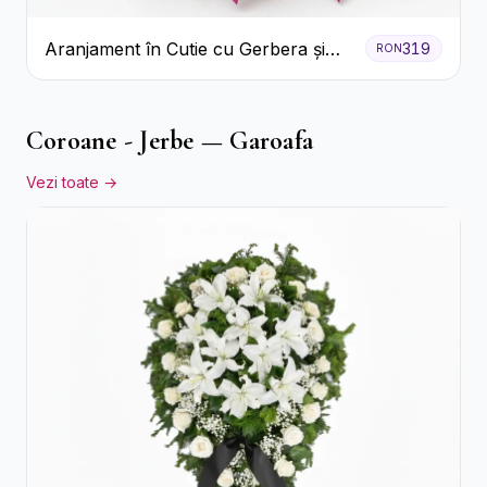
Aranjament în Cutie cu Gerbera și
319
RON
Trandafiri Roz
Coroane - Jerbe — Garoafa
Vezi toate →