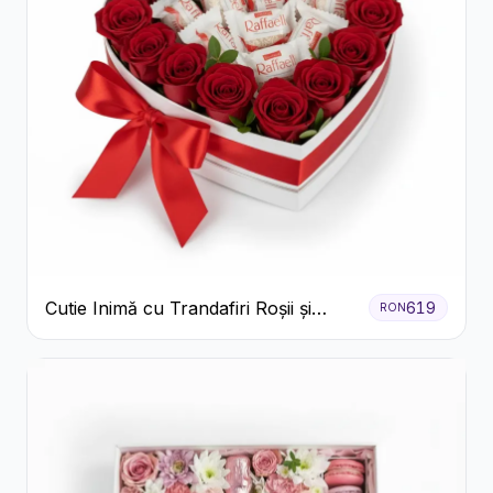
Cutie Inimă cu Trandafiri Roșii și
619
RON
Bomboane Raffaello