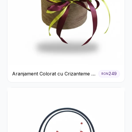
Aranjament Colorat cu Crizanteme în
249
RON
Cutie Rustică