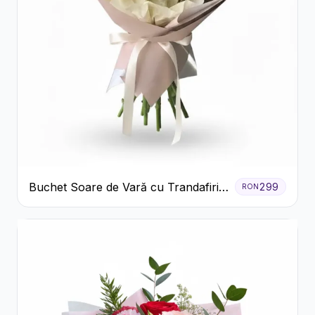
Buchet Soare de Vară cu Trandafiri
299
RON
Galbeni și Crizanteme Albe