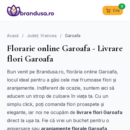
0
Coș
Acasă
/
Județ: Vrancea
/
Garoafa
Florarie online Garoafa - Livrare
flori Garoafa
Bun venit pe Brandusa.ro, florăria online Garoafa,
locul ideal pentru a găsi cele mai frumoase flori și
aranjamente. Indiferent de ocazie, suntem aici să
aducem un strop de culoare în viața ta. Cu un
simplu click, poți comanda flori proaspete și
elegante, iar noi ne ocupăm de
livrare flori Garoafa
direct la ușa ta. Fie că vrei un buchet pentru o
aniversare sau
aranjamente florale Garoafa