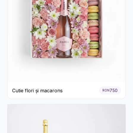
Cutie flori și macarons
750
RON