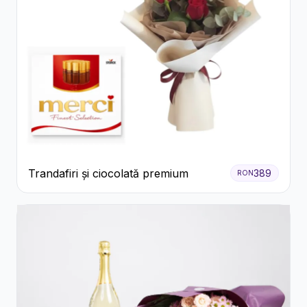
Trandafiri și ciocolată premium
389
RON