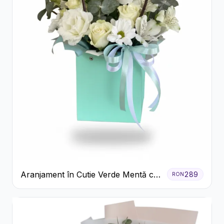
Aranjament în Cutie Verde Mentă cu
289
RON
Trandafiri și Alstroemeria