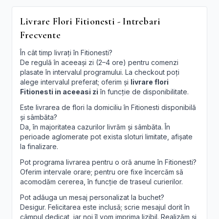
Livrare Flori Fitionesti - Intrebari
Frecvente
În cât timp livrați în Fitionesti?
De regulă în aceeași zi (2–4 ore) pentru comenzi
plasate în intervalul programului. La checkout poți
alege intervalul preferat; oferim și
livrare flori
Fitionesti in aceeasi zi
în funcție de disponibilitate.
Este livrarea de flori la domiciliu în Fitionesti disponibilă
și sâmbăta?
Da, în majoritatea cazurilor livrăm și sâmbăta. În
perioade aglomerate pot exista sloturi limitate, afișate
la finalizare.
Pot programa livrarea pentru o oră anume în Fitionesti?
Oferim intervale orare; pentru ore fixe încercăm să
acomodăm cererea, în funcție de traseul curierilor.
Pot adăuga un mesaj personalizat la buchet?
Desigur. Felicitarea este inclusă; scrie mesajul dorit în
câmpul dedicat, iar noi îl vom imprima lizibil. Realizăm și