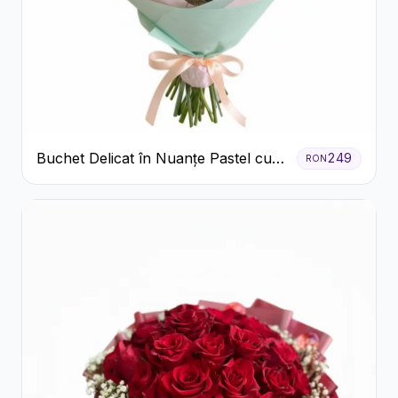
Buchet Delicat în Nuanțe Pastel cu
249
RON
Trandafiri și Crizanteme Roz