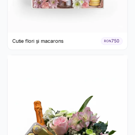
Cutie flori și macarons
750
RON