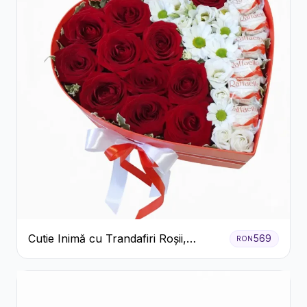
Cutie Inimă cu Trandafiri Roșii,
569
RON
Crizanteme Albe și Bomboane
Raffaello