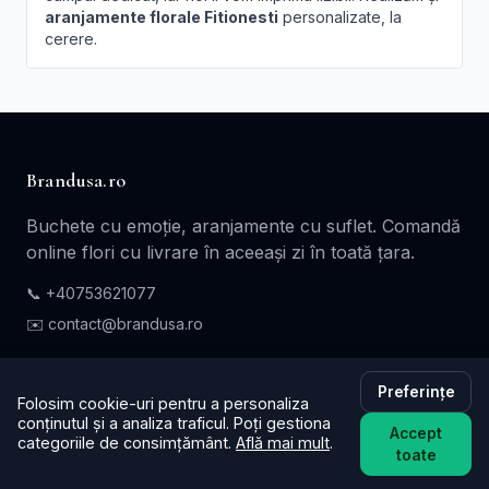
aranjamente florale Fitionesti
personalizate, la
cerere.
Brandusa.ro
Buchete cu emoție, aranjamente cu suflet. Comandă
online flori cu livrare în aceeași zi în toată țara.
📞
+40753621077
✉️ contact@brandusa.ro
Servicii
Preferințe
Folosim cookie-uri pentru a personaliza
conținutul și a analiza traficul. Poți gestiona
Buchete de Flori
Accept
categoriile de consimțământ.
Află mai mult
.
toate
Flori - Cadou