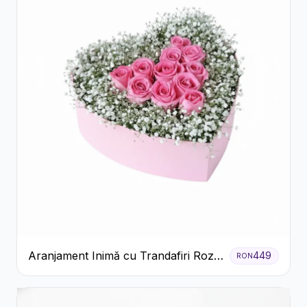
Aranjament Inimă cu Trandafiri Roz
449
RON
și Gypsophila Albă