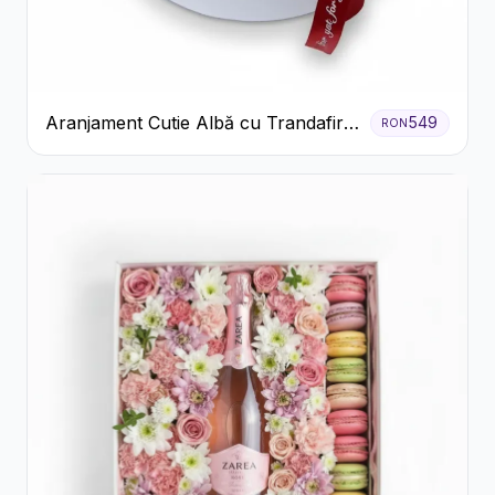
Aranjament Cutie Albă cu Trandafiri
549
RON
Roșii și Raffaello