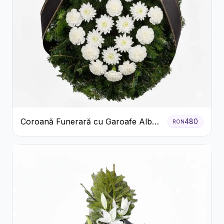
Coroană Funerară cu Garoafe Albe
480
RON
și Crizanteme