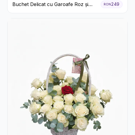
Buchet Delicat cu Garoafe Roz și
249
RON
Crizanteme Albe