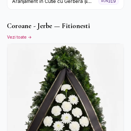
Aranjament în Cutie cu Gerbera și
319
RON
Trandafiri Roz
Coroane - Jerbe — Fitionesti
Vezi toate →