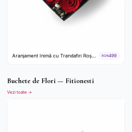
Aranjament Inimă cu Trandafiri Roșii
499
RON
și Floarea Miresei
Buchete de Flori — Fitionesti
Vezi toate →