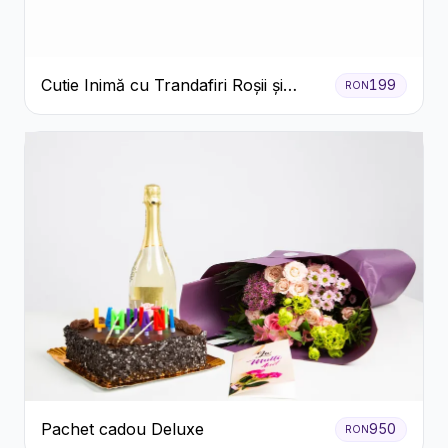
Cutie Inimă cu Trandafiri Roșii și
199
RON
Raffaello
Pachet cadou Deluxe
950
RON