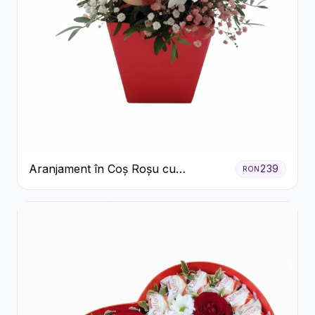
Aranjament în Coș Roșu cu
239
RON
Trandafiri și Crizanteme Albe