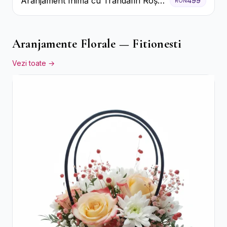
Aranjament Inimă cu Trandafiri Roșii
499
RON
și Floarea Miresei
Aranjamente Florale — Fitionesti
Vezi toate →