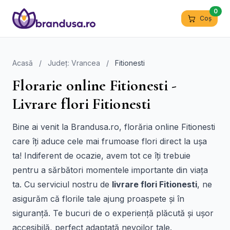
0
Coș
Acasă
/
Județ: Vrancea
/
Fitionesti
Florarie online Fitionesti -
Livrare flori Fitionesti
Bine ai venit la Brandusa.ro, florăria online Fitionesti
care îți aduce cele mai frumoase flori direct la ușa
ta! Indiferent de ocazie, avem tot ce îți trebuie
pentru a sărbători momentele importante din viața
ta. Cu serviciul nostru de
livrare flori Fitionesti
, ne
asigurăm că florile tale ajung proaspete și în
siguranță. Te bucuri de o experiență plăcută și ușor
accesibilă, perfect adaptată nevoilor tale.