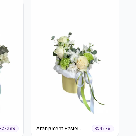
Aranjament Pastel
289
279
RON
RON
Verde în Cutie Galben