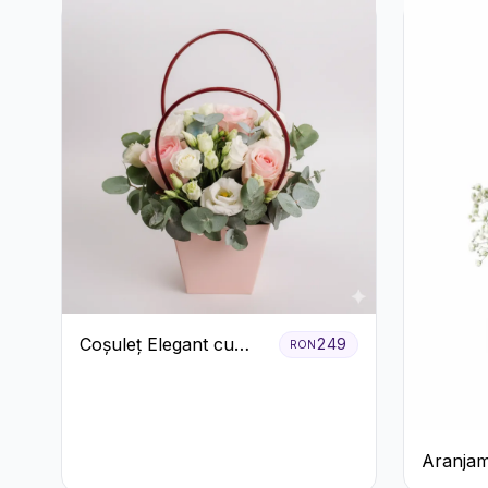
Coșuleț Elegant cu
249
RON
Trandafiri Roșii și
Lisianthus Alb
Aranjam
3 Tranda