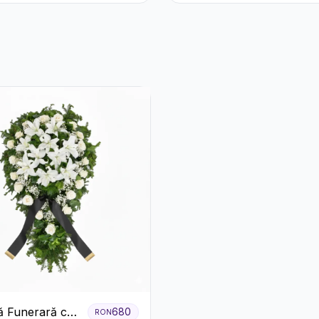
lbă
Trandafiri și
Alstroemeria
 Funerară cu
680
RON