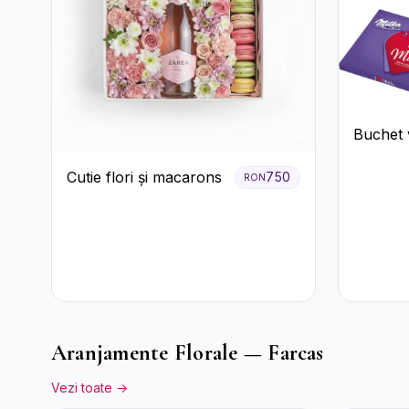
Buchet v
ciocolat
Cutie flori și macarons
750
RON
Aranjamente Florale — Farcas
Vezi toate →