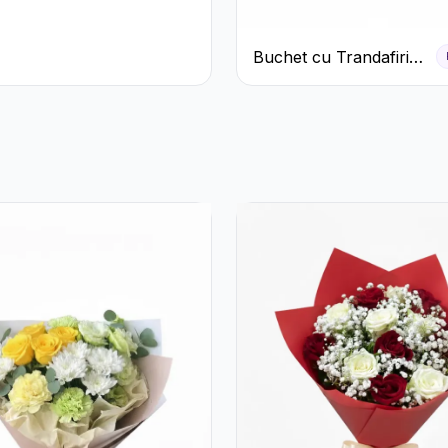
Buchet cu Trandafiri
Roșii și Garoafe Roz
Pal