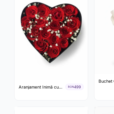
Buchet 
Aranjament Inimă cu
499
Alb cu 
RON
Trandafiri Roșii și
Floarea Miresei