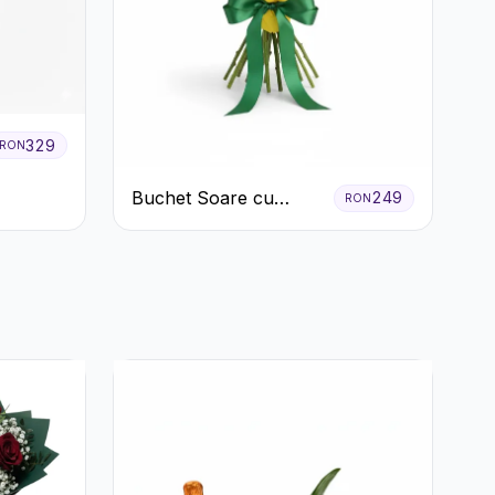
329
RON
Buchet Soare cu
249
RON
Crizanteme Galbene și
Trandafiri Albi