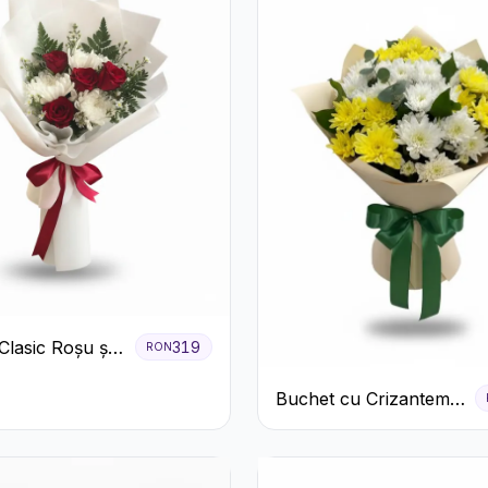
Clasic Roșu și
319
RON
Crizanteme
Buchet cu Crizanteme
Albe și Galbene