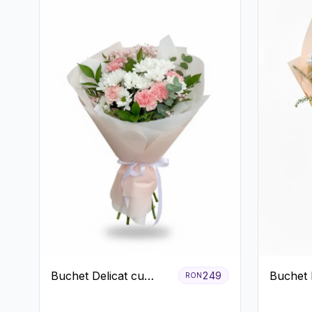
Buchet Delicat cu
Buchet 
249
RON
Garoafe Roz și
Crizant
Crizanteme Albe