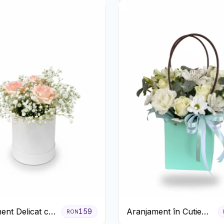
ent Delicat cu
Aranjament în Cutie
159
RON
firi Roz în
Verde Mentă cu