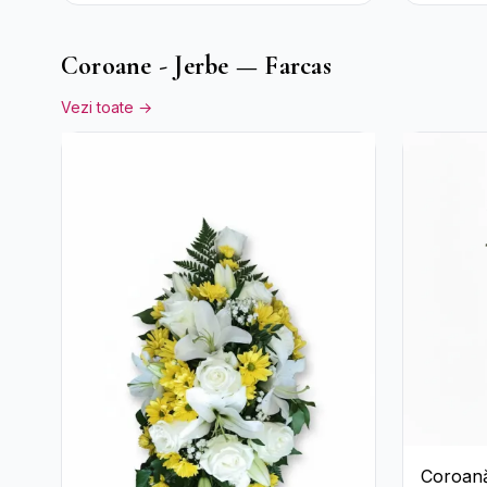
Cutie A
Coroane - Jerbe — Farcas
Vezi toate →
Coroană