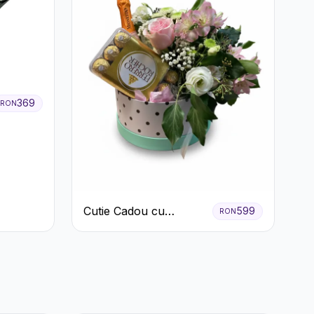
369
RON
Cutie Cadou cu
599
RON
Prosecco Mionetto
Ferrero Rocher și Flori
Pastelate