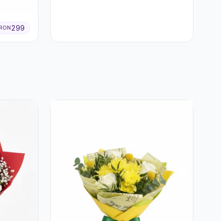
299
RON