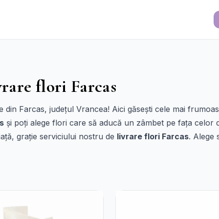
vrare flori Farcas
re din Farcas, județul Vrancea! Aici găsești cele mai frumoa
as
și poți alege flori care să aducă un zâmbet pe fața celor
viață, grație serviciului nostru de
livrare flori Farcas
. Alege