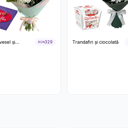
esel și
Trandafiri și ciocolată
329
RON
ă