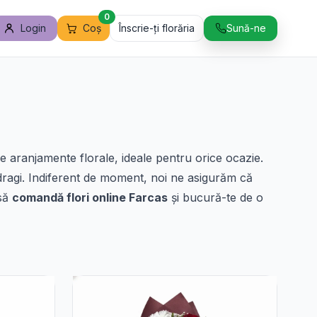
0
Login
Coș
Înscrie-ți florăria
Sună-ne
se aranjamente florale, ideale pentru orice ocazie.
 dragi. Indiferent de moment, noi ne asigurăm că
 să
comandă flori online Farcas
și bucură-te de o