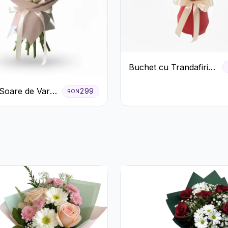
Buchet cu Trandafiri
Roșii și Albi și
Soare de Vară
Gypsophila
299
RON
afiri Galbeni
anteme Albe