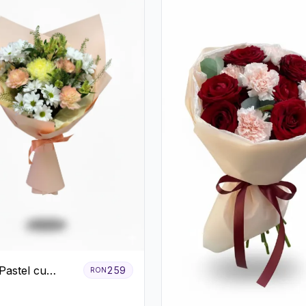
Pastel cu
259
RON
eme și Garoafe