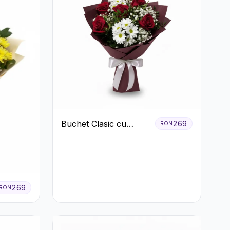
Buchet Clasic cu
269
RON
Trandafiri Roșii și
Crizanteme Albe
269
RON