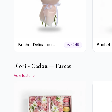
Buchet Delicat cu
Buchet 
249
RON
Garoafe Roz și
cu Trand
Crizanteme Albe
și Criz
Flori - Cadou — Farcas
Vezi toate →