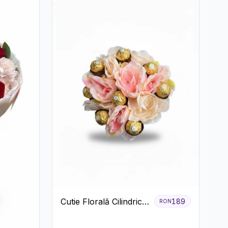
Cutie Florală Cilindrică
189
RON
cu Ferrero Rocher și
Trandafiri Pastel