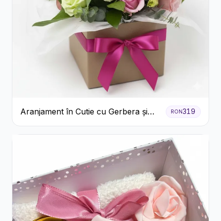
Aranjament în Cutie cu Gerbera și
319
RON
Trandafiri Roz