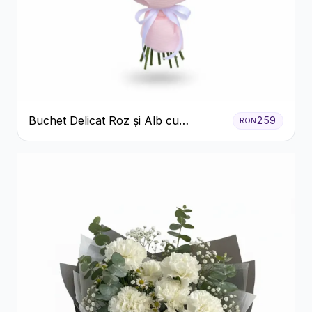
Buchet Delicat Roz și Alb cu
259
RON
Trandafiri și Lisianthus