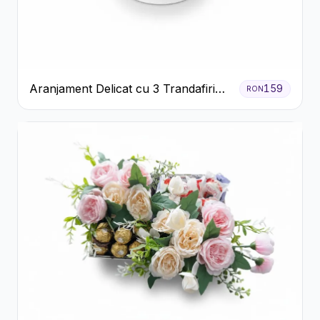
Aranjament Delicat cu 3 Trandafiri
159
RON
Roz în Cutie Albă