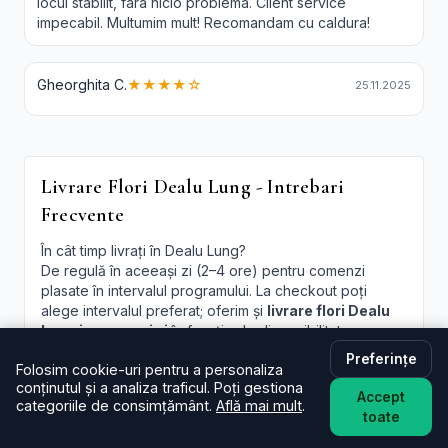
locul stabilit, fara nicio problema. Client service
impecabil. Multumim mult! Recomandam cu caldura!
Gheorghita C.
★★★★☆
25.11.2025
Livrare Flori Dealu Lung - Intrebari
Frecvente
În cât timp livrați în Dealu Lung?
De regulă în aceeași zi (2–4 ore) pentru comenzi
plasate în intervalul programului. La checkout poți
alege intervalul preferat; oferim și
livrare flori Dealu
Lung in aceeasi zi
în funcție de disponibilitate.
Preferințe
Este livrarea de flori la domiciliu în Dealu Lung
Folosim cookie-uri pentru a personaliza
disponibilă și sâmbăta?
conținutul și a analiza traficul. Poți gestiona
Accept
Da, în majoritatea cazurilor livrăm și sâmbăta. În
categoriile de consimțământ.
Află mai mult
.
toate
perioade aglomerate pot exista sloturi limitate, afișate
la finalizare.