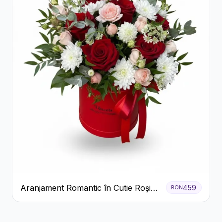
Aranjament Romantic în Cutie Roșie
459
RON
cu Trandafiri și Crizanteme