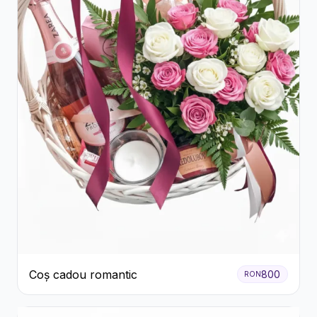
Coș cadou romantic
800
RON