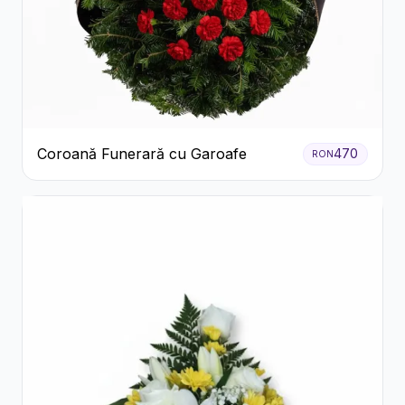
Coroană Funerară cu Garoafe
470
RON