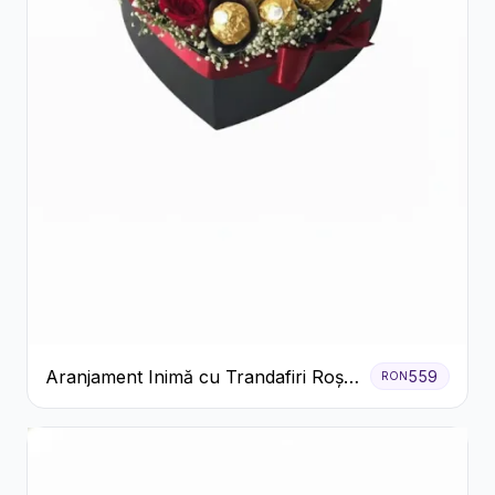
Aranjament Inimă cu Trandafiri Roșii
559
RON
și Ciocolată Ferrero Rocher