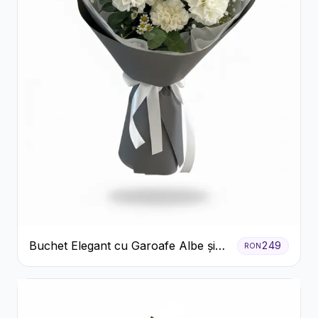
Buchet Elegant cu Garoafe Albe și
249
RON
Eucalipt