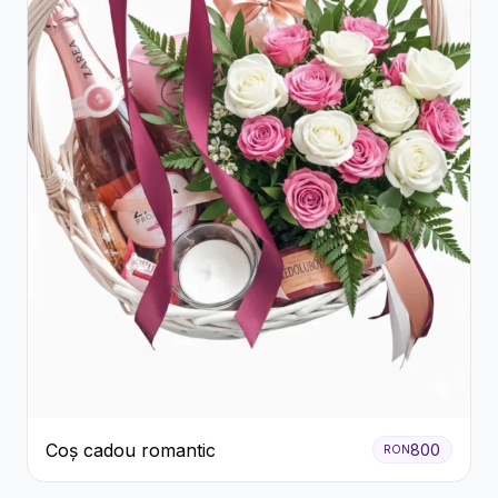
Coș cadou romantic
800
RON