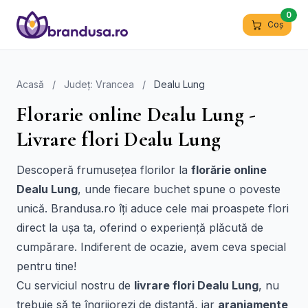
0
Coș
Acasă
/
Județ: Vrancea
/
Dealu Lung
Florarie online Dealu Lung -
Livrare flori Dealu Lung
Descoperă frumusețea florilor la
florărie online
Dealu Lung
, unde fiecare buchet spune o poveste
unică. Brandusa.ro îți aduce cele mai proaspete flori
direct la ușa ta, oferind o experiență plăcută de
cumpărare. Indiferent de ocazie, avem ceva special
pentru tine!
Cu serviciul nostru de
livrare flori Dealu Lung
, nu
trebuie să te îngrijorezi de distanță, iar
aranjamente