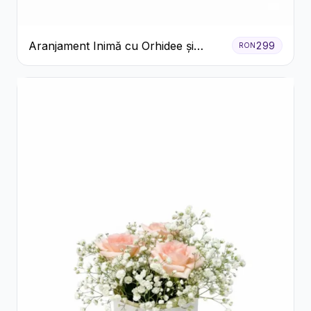
Aranjament Inimă cu Orhidee și
299
RON
Floarea Miresei