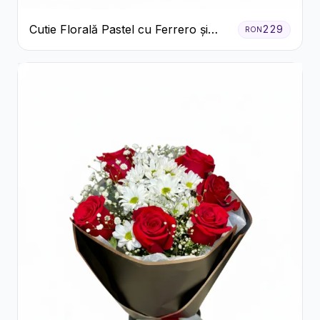
Cutie Florală Pastel cu Ferrero și
229
RON
Raffaello