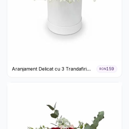
Aranjament Delicat cu 3 Trandafiri
159
RON
Roz în Cutie Albă