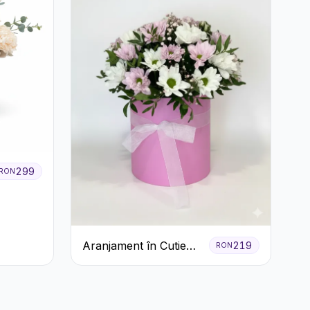
299
RON
Aranjament în Cutie
219
RON
Roz cu Crizanteme
Albe și Lila