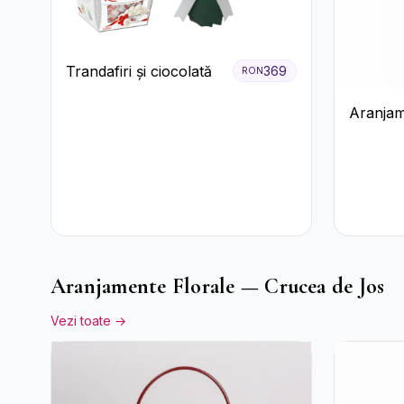
Trandafiri și ciocolată
369
RON
Aranjam
cu Vin r
pastel
Aranjamente Florale — Crucea de Jos
Vezi toate →