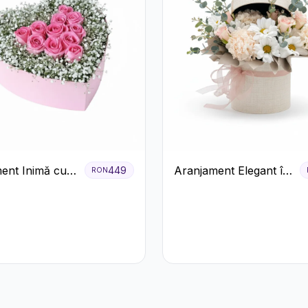
ent Inimă cu
Aranjament Elegant în
449
RON
ri Roz și
Cutie Crem cu
ila Albă
Crizanteme și
Trandafiri