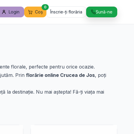
0
Login
Coș
Înscrie-ți florăria
Sună-ne
s
ente florale, perfecte pentru orice ocazie.
ajutăm. Prin
florărie online Crucea de Jos
, poți
ă la destinație. Nu mai aștepta! Fă-ți viața mai