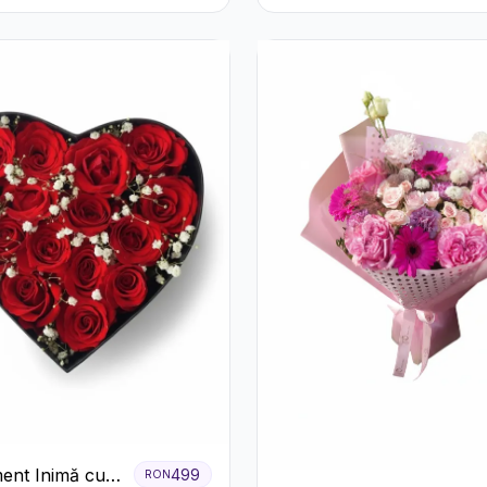
ent Inimă cu
499
RON