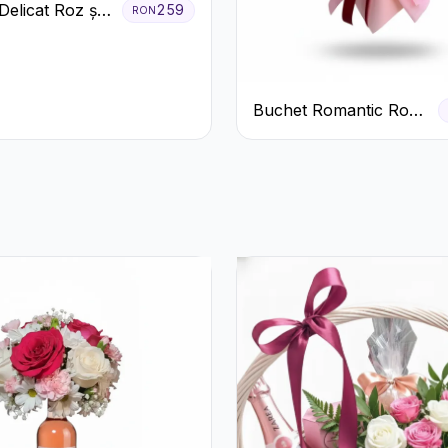
Delicat Roz și
259
RON
randafiri și
us
Buchet Romantic Roșu
și Roz Pastel