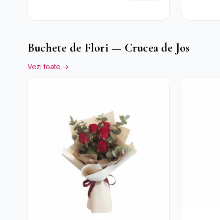
Roșu cu Trandafiri și
Trandafi
Crizanteme Albe
Floarea
Buchete de Flori — Crucea de Jos
Vezi toate →