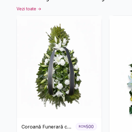
Vezi toate →
Coroană Funerară cu
500
RON