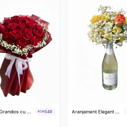
Grandios cu 25
Aranjament Elegant cu
549
RON
afiri Roșii
Prosecco și Flori
Galbene.