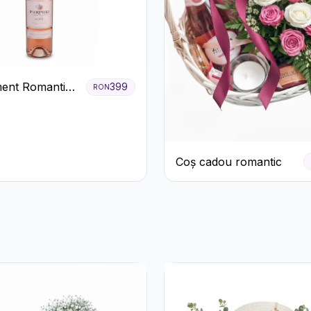
ent Romantic
399
RON
oze si Flori
Coș cadou romantic