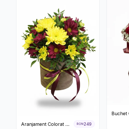
Buchet 
de Trand
Aranjament Colorat cu
249
RON