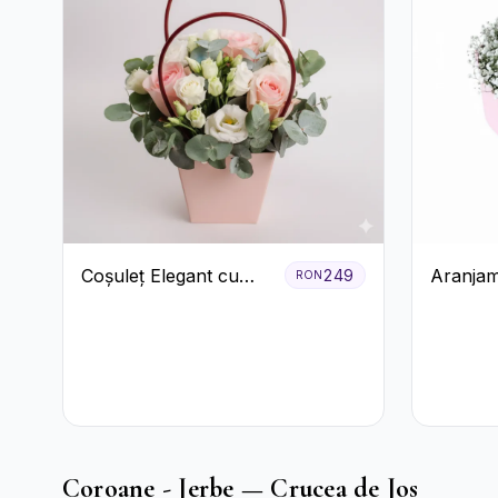
Coșuleț Elegant cu
Aranjam
249
RON
Trandafiri Roșii și
Trandafi
Lisianthus Alb
Gypsoph
Coroane - Jerbe — Crucea de Jos