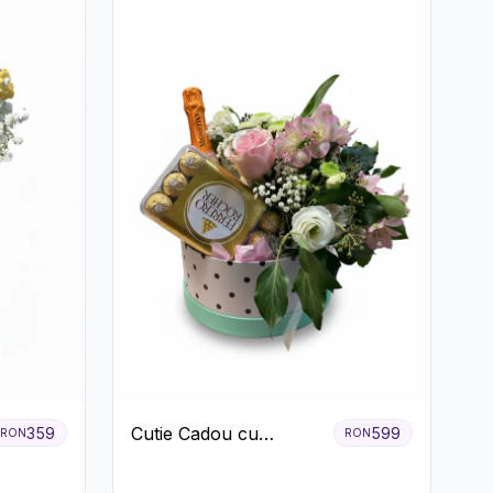
Cutie Cadou cu
359
599
RON
RON
Prosecco Mionetto
Ferrero Rocher și Flori