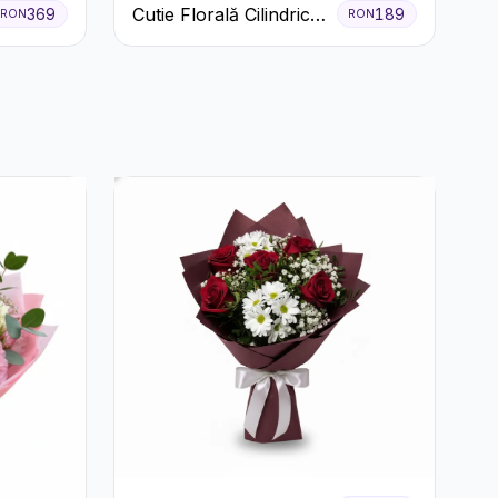
Cutie Florală Cilindrică
369
189
RON
RON
cu Ferrero Rocher și
Trandafiri Pastel