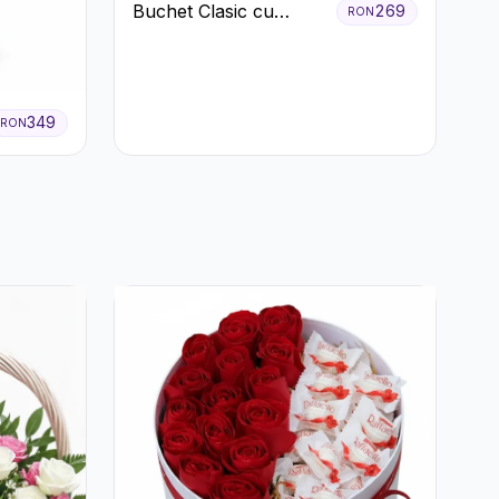
Buchet Clasic cu
269
RON
Trandafiri Roșii și
Crizanteme Albe
349
RON