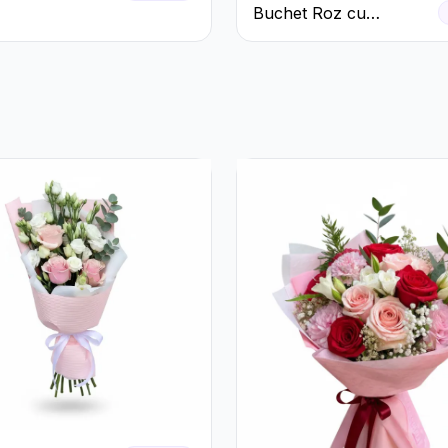
ri Roșii și
Buchet Roz cu
 Miresei
Tradafiri și Gerbera