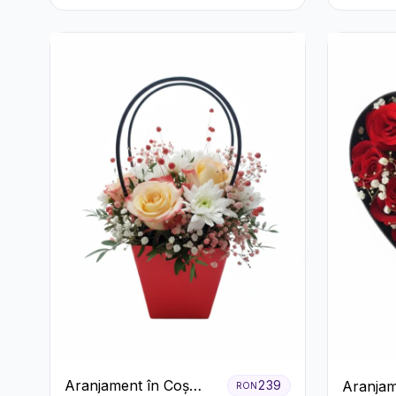
Crizanteme în Cutie
Rustică
Aranjament în Coș
Aranjam
239
RON