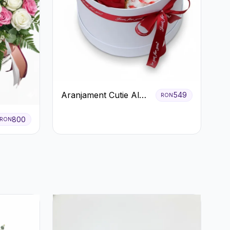
Aranjament Cutie Albă
549
RON
cu Trandafiri Roșii și
Raffaello
800
RON