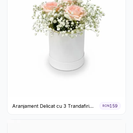
Aranjament Delicat cu 3 Trandafiri
159
RON
Roz în Cutie Albă