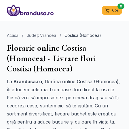
0
Coș
Acasă
/
Județ: Vrancea
/
Costisa (Homocea)
Florarie online Costisa
(Homocea) - Livrare flori
Costisa (Homocea)
La
Brandusa.ro
, florăria online Costisa (Homocea),
îți aducem cele mai frumoase flori direct la ușa ta.
Fie că vrei să impresionezi pe cineva drag sau să îți
decorezi casa, suntem aici să te ajutăm. Cu un
sortiment diversificat, fiecare buchet este creat cu
grijă pentru a aduce bucurie și culoare în viața ta.