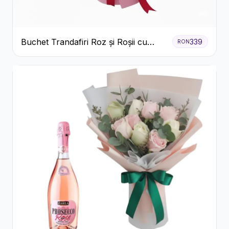
Buchet Trandafiri Roz și Roșii cu
339
RON
Eucalipt și Gypsophila