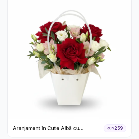
Aranjament în Cutie Albă cu
259
RON
Trandafiri Roșii și Lisianthus