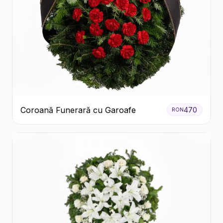
Coroană Funerară cu Garoafe
470
RON