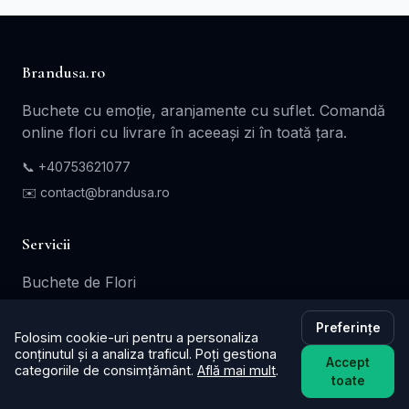
Brandusa.ro
Buchete cu emoție, aranjamente cu suflet. Comandă
online flori cu livrare în aceeași zi în toată țara.
📞
+40753621077
✉️ contact@brandusa.ro
Servicii
Buchete de Flori
Flori - Cadou
Preferințe
Folosim cookie-uri pentru a personaliza
Aranjamente Florale
conținutul și a analiza traficul. Poți gestiona
Accept
Coroane - Jerbe
categoriile de consimțământ.
Află mai mult
.
toate
Cutii Cadou