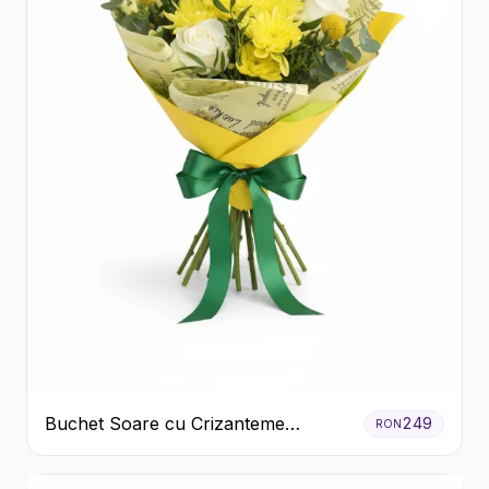
Buchet Soare cu Crizanteme
249
RON
Galbene și Trandafiri Albi