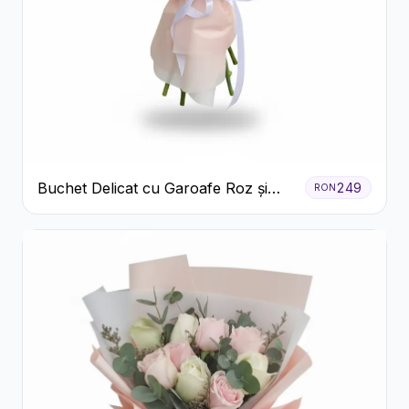
Buchet Delicat cu Garoafe Roz și
249
RON
Crizanteme Albe