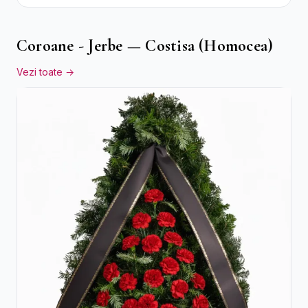
și Ciocolată Ferrero Rocher
Coroane - Jerbe — Costisa (Homocea)
Vezi toate →