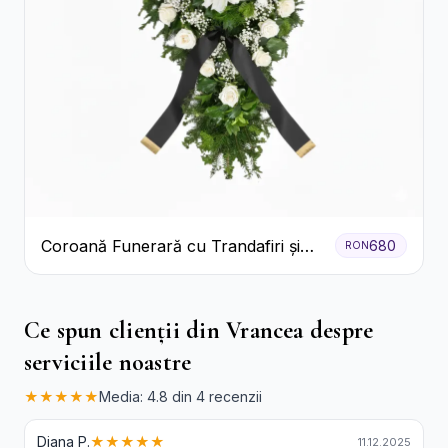
Coroană Funerară cu Trandafiri și
680
RON
Crini
Ce spun clienții din Vrancea despre
serviciile noastre
★★★★★
Media: 4.8 din 4 recenzii
Diana P.
★★★★★
11.12.2025