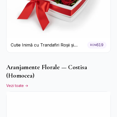
Cutie Inimă cu Trandafiri Roșii și
619
RON
Bomboane Raffaello
Aranjamente Florale — Costisa
(Homocea)
Vezi toate →