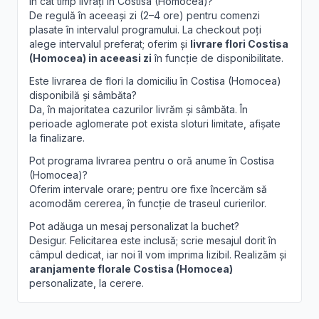
În cât timp livrați în Costisa (Homocea)?
De regulă în aceeași zi (2–4 ore) pentru comenzi
plasate în intervalul programului. La checkout poți
alege intervalul preferat; oferim și
livrare flori Costisa
(Homocea) in aceeasi zi
în funcție de disponibilitate.
Este livrarea de flori la domiciliu în Costisa (Homocea)
disponibilă și sâmbăta?
Da, în majoritatea cazurilor livrăm și sâmbăta. În
perioade aglomerate pot exista sloturi limitate, afișate
la finalizare.
Pot programa livrarea pentru o oră anume în Costisa
(Homocea)?
Oferim intervale orare; pentru ore fixe încercăm să
acomodăm cererea, în funcție de traseul curierilor.
Pot adăuga un mesaj personalizat la buchet?
Desigur. Felicitarea este inclusă; scrie mesajul dorit în
câmpul dedicat, iar noi îl vom imprima lizibil. Realizăm și
aranjamente florale Costisa (Homocea)
personalizate, la cerere.