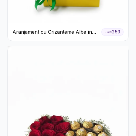
Aranjament cu Crizanteme Albe în
259
RON
Cutie Galbenă